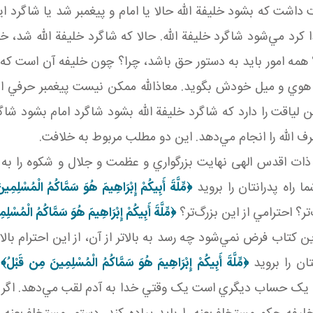
شت که بشود خليفة الله حالا يا امام و پيغمبر شد يا شاگرد اين
کرد مي‌شود شاگرد خليفة الله. حالا که شاگرد خليفة الله شد، خو
د؟ همه امور بايد به دستور حق باشد، چرا؟ چون خليفه آن است که ک
 هوي و ميل خودش بگويد. معاذالله ممکن نيست پيغمبر حرفي از
ياقت را دارد که شاگرد خليفة الله بشود شاگرد امام بشود شاگرد
حرف الله را انجام مي‌دهد. اين دو مطلب مربوط به خلافت.
 ذات اقدس الهی نهايت بزرگواري و عظمت و جلال و شکوه را به ب
 راه پدرانتان را برويد
﴿
مِّلَّةَ أَبِيكُمْ إِبْرَاهِيمَ هُوَ سَمَّاكُمُ الْمُسْلِمِ
ر؟ احترامي از اين بزرگ‌تر؟
﴿
مِّلَّةَ أَبِيكُمْ إِبْرَاهِيمَ هُوَ سَمَّاكُمُ الْمُسْل
تاب فرض نمي‌شود چه رسد به بالاتر از آن، از اين احترام بالاتر؟ 
نتان را برويد
﴿
مِّلَّةَ أَبِيكُمْ إِبْرَاهِيمَ هُوَ سَمَّاكُمُ الْمُسْلِمِينَ مِن قَبْلُ
﴾
چ
 يک حساب ديگري است يک وقتي خدا به آدم لقب مي‌دهد. اگر ما پيغم