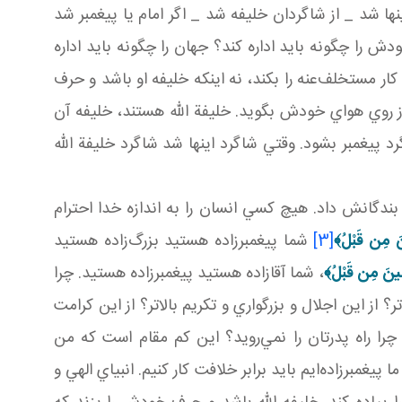
ها شد _ از شاگردان خليفه شد _ اگر امام يا پيغمبر شد
دش را چگونه بايد اداره کند؟ جهان را چگونه بايد اداره
ار مستخلف‌عنه را بکند، نه اينکه خليفه او باشد و حرف
 روي هواي خودش بگويد. خليفة الله هستند، خليفه آن
 پيغمبر بشود. وقتي شاگرد اينها شد شاگرد خليفة الله
ندگانش داد. هيچ کسي انسان را به اندازه خدا احترام
ينَ مِن قَبْلُ
﴾
[3]
شما پيغمبرزاده هستيد بزرگ‌زاده هستيد
ِمِينَ مِن قَبْلُ
﴾
، شما آقازاده هستيد پيغمبرزاده‌ هستيد. چرا
از اين اجلال و بزرگواري و تکريم بالاتر؟ از اين کرامت
را راه پدرتان را نمي‌رويد؟ اين کم مقام است که من
برزاده‌ايم بايد برابر خلافت کار کنيم. انبياي الهي و