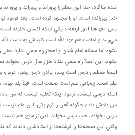
شده شاگرد، خدا اين معلم را پروراند و پروراند و پروراند و
خدا پرورانده است، او را مجتهد کرده است، بعد فرمود 
پس «فهاهنا امور اربعة»: يکي اينکه انسان خليفه اس
مي‌رسد و امامت هم عهد الله است کليدش به دست الل
بشود اما مسئله امام شدن و اعجاز راه علمي ندارد يعني
بشود، اين اصلاً راه علمي ندارد هزار سال درس بخواند بخ
اينجا مجلس درس است پسر، برادر، درس يعني درس؛ وجود 
علم است. زره‌بافي علم است صنعت است، قبلاً بلد نبود،
اينکه درسي نيست. فرمود اينکه تعليم نيست که من يادش 
من يادش دادم چگونه آهن را نرم بکن. اين علم نيست که
درس بخواند، خب درس بخواند، اين از سنخ علم نيست. ا
وقتي اين صحنه‌ها را فرشته‌ها از استادشان ديدند که بله