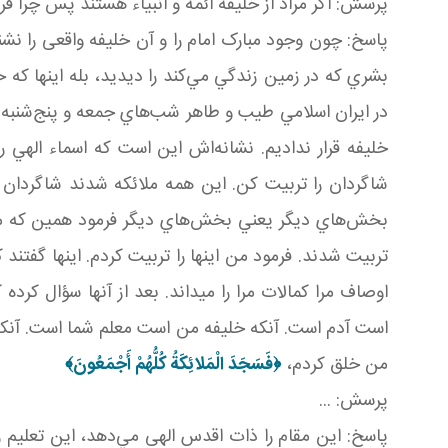
پرسش: اگر مراد از خليفة ائمه و انبياء هستند پس چرا فرش
پاسخ: چون وجود مبارک امام را و آن خليفه واقعی را نشن
بشري که در زمين زندگي مي‌کند را ديديد، بله اينها که خ
در ايران اسلامي طيب و طاهر شب‌هاي جمعه و پنج‌شنبه
خليفه قرار نداديم. نشانه‌اش اين است که اسماء الهي 
شاگردان را تربيت کن. اين همه ملائکه شدند شاگردان ا
بخش‌هاي ديگر يعني بخش‌هاي ديگر فرمود همين که من آ
تربيت شدند. فرمود من اينها را تربيت کردم. اينها گفتن
اوصاف مرا کمالات مرا را می­داند. بعد از آنها سؤال ک
است آدم است. آنکه خليفه من است معلم شما است. آنکه خ
من خلق کردم،
﴿
فَسَجَدَ الْمَلائِكَةُ كُلُّهُمْ أَجْمَعُونَ
﴾
پرسش: ...
پاسخ: اين مقام را ذات اقدس الهی مي‌دهد، اين تعليم 