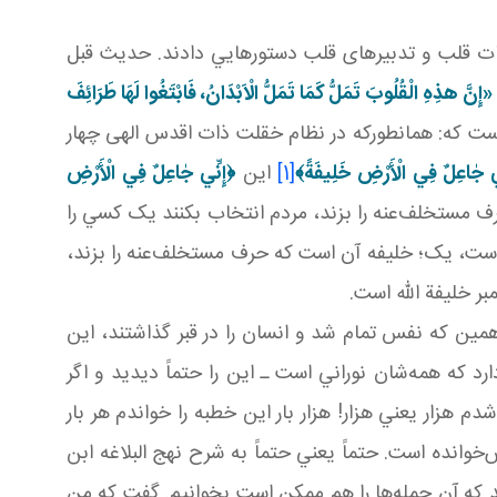
جات قلب و تدبيرهای قلب دستورهايي دادند. حديث قبل
«إِنَّ هذِهِ الْقُلُوبَ تَمَلُّ كَمَا تَمَلُّ الْاَبْدَانُ، فَابْتَغُوا لَهَا طَرَائِفَ
است که: همانطورکه در نظام خقلت ذات اقدس الهی چهار
ِي جٰاعِلٌ فِي الْأَرْضِ خَلِيفَةً
﴾
[1]
اين
﴿
إِنِّي جٰاعِلٌ فِي الْأَرْضِ
 مستخلف‌عنه را بزند، مردم انتخاب بکنند يک کسي را
فه است، يک؛ خليفه آن است که حرف مستخلف‌عنه را بزند،
بر خليفة الله است.
 همين که نفس تمام شد و انسان را در قبر گذاشتند، اين
د که همه‌شان نوراني است ـ اين را حتماً ديديد و اگر
 هزار يعني هزار! هزار بار اين خطبه را خواندم هر بار
انده است. حتماً يعني حتماً به شرح نهج البلاغه ابن
يد که آن جمله‌ها را هم ممکن است بخوانيم. گفت که من