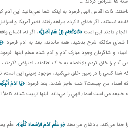
ته ­ها اعتراض کردند ...
اختند. ذات اقدس الهی فرمود به اينکه شما نمي‌دانيد اين آدم کي
ليفه نيستند، اگر خداي ناکرده بيراهه رفتند نظير آمريکا و اسرائ
 انجام دادند اين است
﴿
كَالأنْعَامِ بَلْ هُمْ أَضَلُّ
﴾
، اگر نه، انسان واق
را شماي ملائکه شرح بدهيد، همه ماندند، بعد به آدم فرمود:
﴿
يَ
نبياء و شاگردان وجود مبارک آدم و آدم شده معلم اينها. فرمو
دم را خلق کردم بلافاصله به خاک افتادند، اعتراض نکردند، گ
د که شما کسي را در زمين خلق مي‌کنيد، موجود زميني اين است، 
رده که اسماء من چيست؟ همه عاجز شدند. بعد فرمود:
﴿
يَا آدَمُ أَنْبِئْهُم
ليفه من است اسماء الهي را مي‌داند. اينها تربيت شدند کاملاً 
را خدا مي‌کند، يادشان مي‌دهد
﴿
وَ عَلَّمَ آدَمَ الأسْماءَ كُلَّهَا
﴾
، علّم يع