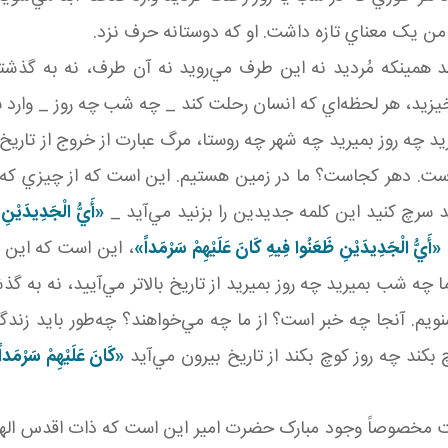
ي من يک معناي تازه داشت. او که دوستانه حرف نزد.
ين­که مُرديد نه اين طرف مي‌رويد نه آن طرف، نه به گذشته ب
يزيد، هر لحظه‌اي که انسان رحلت کند _ چه شب چه روز _ وارد سر
يد چه روز بميريد چه شهر چه روستا، مرگ عبارت از خروج از تاري
ت. دهر کجاست؟ ما در زمين هستيم. اين است که از چيزي که خب
 سرچ کنيد اين کلمه جديدين را بزنيد مي‌آيد _
«أَيُّ الْجَدِيدَيْنِ
«أَيُّ الْجَدِيدَيْنِ ظَعَنُوا فِيهِ كَانَ‏ عَلَيْهِمْ‏ سَرْمَداً»
، اين است که اين م
 چه شب بميريد چه روز بميريد از تاريخ بالاتر مي‌آييد، نه به گ
نويم. آنجا چه خبر است؟ از ما چه مي‌خواهند؟ چه‌طور بايد زندگي
ند چه روز کوچ بکند از تاريخ بيرون مي‌آيد
«كَانَ‏ عَلَيْهِمْ‏ سَرْمَدا
يت مخصوصاً وجود مبارک حضرت امير اين است که ذات اقدس الهی 