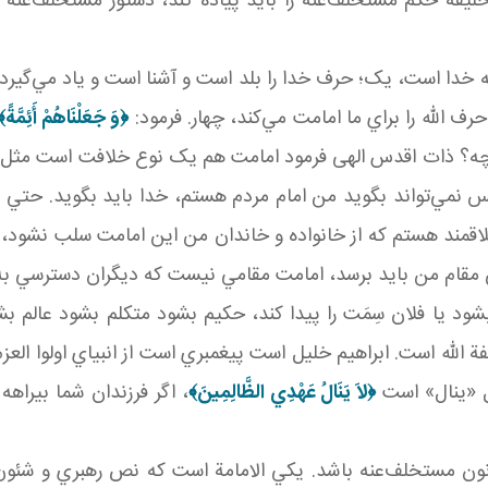
ليفه حکم مستخلف‌عنه را بايد پياده کند، دستور مستخلف‌عنه ر
ا است، يک؛ حرف خدا را بلد است و آشنا است و ياد مي‌گيرد، دو
 الله را براي ما امامت مي‌کند، چهار. فرمود:
﴿
وَ جَعَلْنَاهُمْ أَئِمَّةً
﴾
ه؟ ذات اقدس الهی فرمود امامت هم يک نوع خلافت است مثل خل
مي‌تواند بگويد من امام مردم هستم، خدا بايد بگويد. حتي اب
قمند هستم که از خانواده و خاندان من اين امامت سلب نشود، آن
قام من بايد برسد، امامت مقامي نيست که ديگران دسترسي به 
يا فلان سِمَت را پيدا کند، حکيم بشود متکلم بشود عالم بشو
 الله است. ابراهيم خليل است پيغمبري است از انبياي اولوا الع
 «ينال» است
﴿
لاَ يَنَالُ عَهْدِي الظَّالِمِينَ
﴾
، اگر فرزندان شما بيراهه 
نون مستخلف‌عنه باشد. يکي الامامة است که نص رهبري و شئون ره