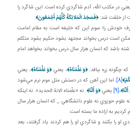
ني در مکتب الله، آدم شاگردي کرده است. اين شاگرد را
ت از خلقت شد:
﴿
فَسَجَدَ الْمَلائِكَةُ كُلُّهُمْ أَجْمَعُونَ
﴾
.
حرف خودش را؛ سوم اين که خليفه است به مقام امامت
ممکن است درس بخواند مجتهد بشود حکيم بشود متکلم
اشته باشد که انسان هزار سال درس بخواند بخواهد امام
ه چگونه زره ببافد:
﴿
وَ عَلَّمْنَاهُ
﴾
، يعني
﴿
وَ عَلَّمْنَاهُ
﴾
، يعني
كُمْ
﴾
[8]
. اما اين آهن که در دستش مثل موم نرم مي‌شود
أَلَنَّا
﴾
،
[9]
يعني
﴿
وَ أَلَنَّا
﴾
. نه «علّمناه الانة الحديد». نه اينکه
ه علوم حوزوي نه علوم دانشگاهي _ که انسان هزار سال
 کرديم به اراده ما بسته است.
 او را بکنند و شاگردي او را هم کردند ياد گرفتند، بعد