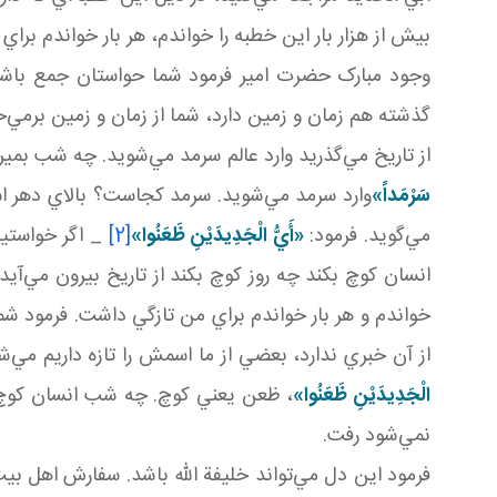
بيش از هزار بار اين خطبه را خواندم، هر بار خواندم برا
وجود مبارک حضرت امير فرمود شما حواستان جمع باشد هم
گذشته هم زمان و زمين دارد، شما از زمان و زمين برمي‌خ
از تاريخ مي‌گذريد وارد عالم سرمد مي‌شويد. چه شب بمير
سَرْمَداً»
وارد سرمد مي‌شويد. سرمد کجاست؟ بالاي دهر اس
مي‌گويد. فرمود:
«أَيُّ الْجَدِيدَيْنِ ظَعَنُوا»
[2]
_ اگر خواستيد
انسان کوچ بکند چه روز کوچ بکند از تاريخ بيرون مي‌آيد
خواندم و هر بار خواندم براي من تازگي داشت. فرمود شما
از آن خبري ندارد، بعضي از ما اسمش را تازه داريم مي‌ش
الْجَدِيدَيْنِ ظَعَنُوا»
، ظعن يعني کوچ. چه شب انسان کوچ بک
نمي‌شود رفت.
فرمود اين دل مي‌تواند خليفة الله باشد. سفارش اهل ب