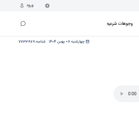
ورود
وجوهات شرعیه
چهارشنبه 08 بهمن 1404
شناسه:
7733878