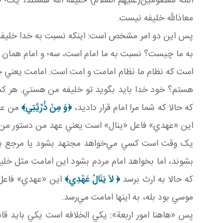
ائمه معصومين(عليهم السلام) خليفة الله‌ هستند، يک؛ خ
معاذالله خليفه نيست.
پس اين دو امر مشخص است: اينکه نسبت به خدا خليفه خد
به ما چيست؟ نسبت به ما امام است، سه؛ و امام همان حرف
است که نظام ما نظام امامت و امت است. امامت يعني چ
هستم؟ خود خدا بايد بگويد تو خليفه من هستي. هر کس ن
که حالا که شما مرا امام قرار داديد،
﴿
وَ مِنْ ذُرِّيَّتِي
﴾
من علا
اين «عهدي» فاعل «ينال» است يعني عهد من دستور من م
يک وقت است کسي مي‌خواهد مجتهد بشود يا مرجع بشود 
بشوند، اما بخواهد امام مردم بشود اين امامت مثل خليفة
که حالا به ارث برسد
﴿
لاَ يَنَالُ عَهْدِي
﴾
اين «عهدي» فاعل
موسي بود بله، به اينها امامت مي‌رسد.
پس «هاهنا امور اربعة»: يکي الخلافه است يکي بايد قا