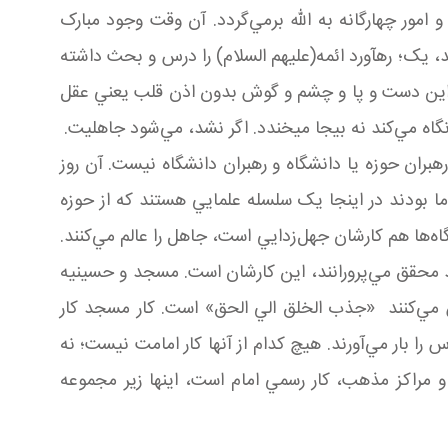
امور چهارگانه به الله برمي‌گردد. آن وقت وجود مبارک
 يک؛ رهآورد ائمه(عليهم السلام) را درس و بحث داشته
د، اين دست و پا و چشم و گوش بدون اذن قلب يعني عقل
گاه مي‌کند نه بيجا می­خندد. اگر نشد، مي‌شود جاهليت.
ران حوزه يا دانشگاه و رهبران دانشگاه نيست. آن روز
ما بودند در اينجا يک سلسله علمايي هستند که از حوزه
گاه‌ها هم کارشان جهل‌زدايي است، جاهل را عالم مي‌کنند.
د محقق مي‌پرورانند، اين کارشان است. مسجد و حسينيه
 مي‌کنند «جذب الخلق الي الحق» است. کار مسجد کار
را بار مي‌آورند. هيچ کدام از آنها کار امامت نيست؛ نه
 مراکز مذهب، کار رسمي امام است، اينها زير مجموعه