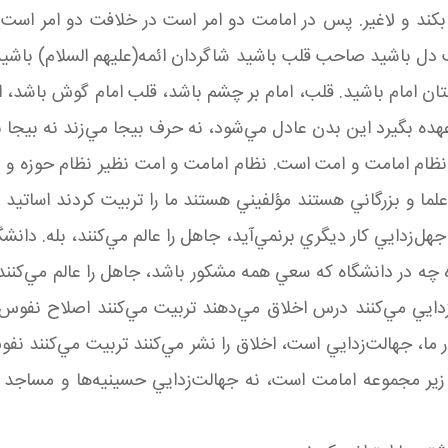
بکند و لاغير. پس در امامت دو امر است در خلافت دو امر است و 
 دل باشيد صاحب قلب باشيد شاگردان ائمه(عليهم السلام) باشيد،
دنتان امام باشيد. قلب، امام بر چشم باشد، قلب امام گوش باش
عهده بگيرد اين بدن عادل مي‌شود، نه حرف بيجا مي‌زند نه بيجا ن
ظام امامت و امت است. نظام امامت و امت نظير نظام حوزه و رهب
ا و بزرگاني هستند مؤلفيني هستند ما را تربيت کردند اساتيد 
 جهل‌زدايي کار ديگري برنمي‌آيد، جاهل را عالم مي‌کنند، بله. دانش
ه چه در دانشگاه که سعي همه مشکور باشد، جاهل را عالم مي‌کنن
دايي مي‌کنند درس اخلاق مي‌دهند تربيت مي‌کنند اصلاح نفوس
 ما، جهالت‌زدايي است، اخلاق را نشر مي‌کنند تربيت مي‌کنند نفوس 
 زير مجموعه امامت است، نه جهالت‌زدايي حسينيه‌ها و مساجد و