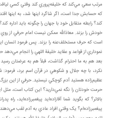
مرتب سعي مي‌کند که خليفه‌پروري کند وقتي کسي لياقت دا
که حسابش جدا است، اگر شاگرد اينها شد، به اينها اقتدا 
کند؟ رابطه متقابل خود با جهان را چگونه بايد اداره کن
خودش را بزند. معاذالله ممکن نيست امام حرفي از روي
است که حرف مستخلف‌عنه را بزند. پس فرمود انسان اين ل
نموداري از قواعد و عقايد خليفة اللهي را انجام مي‌دهد 
بعد هم به ما احترام گذاشت، قبلاً هم به عرضتان رسيد
نکرد، با چه جلال و شکوهي در قرآن اسم برد، فرمود: شما
عظيم‌زاده هستيد آدم کوچکي نيستيد. حرفي از اين بزرگ‌ت
حرمت خودتان را نگه نمي‌داريد؟ اين کتاب است، مثل اين ک
بالاتر؟ که بگويد شما آقازاده‌ايد پيغمبرزاده‌ايد، راه پدرا
پيغمبرزاده‌ام؟ يک وقتي افراد عادي به آدم لقب مي‌دهند