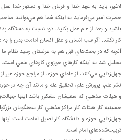
لاغير، بايد به عهد خدا و فرمان خدا و دستور خدا عمل 
حضرت امير مي‌فرمايد به اينکه شما هم مي‌توانيد صاحب
باشيد و بعد از علم عمل بکنيد، دو؛ نسبت به دستگاه ب
کار نکنند. اگر قلب انسان و عقل انسان امامت بدن را به 
آنچه که در بحث‌هاي قبل هم به عرضتان رسيد نظام ما ن
تحليل شد به اينکه کارهاي حوزوي کارهاي علمي است، علم
جهل‌زدايي مي‌کنند، از علماي حوزه، از مراجع حوزه غير از
نشر علم، پرورش علم، تحقيق علم و مانند آن چه در حوز
و هيئات مذهبي که سعيشان مشکور باشد اينها جهالت‌ز
حسينيه کار هيئات کار مراکز مذهبي کار سخنگويان بزرگوار
جهل‌زدايي حوزه و دانشگاه کار اصيل امامت است اينها
تربيت‌شده‌هاي امام است.