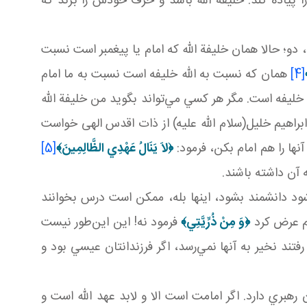
ا پياده کند. خليفه الله باشد و حرف خودش را بزند که
؛ حالا همان خليفة الله که امام يا پيغمبر است نسبت
[4]
همان که نسبت به الله خليفه است نسبت به ما امام
يفه است. مگر هر کسي مي‌تواند بگويد من خليفة الله
راهيم خليل(سلام الله عليه) از ذات اقدس الهی خواست
ها را هم امام بکن، فرمود:
﴿
لاَ يَنَالُ عَهْدِي الظَّالِمِينَ
﴾
[5]
آن داشته باشند.
د دانشمند بشود، اينها بله، ممکن است درس بخوانند
زم عرض کرد
﴿
وَ مِنْ ذُرِّيَّتِي
﴾
فرمود نه! اين اين‌طور نيست
رفتند نخير به آنها نمي‌رسد، اگر فرزندانتان عيسي بود و
بري دارد. اگر امامت است الا و لابد عهد الله است و