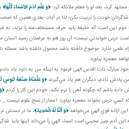
 مجتهد کرد، بعد او را معلم ملائکه کرد:
﴿
وَ عَلَّمَ آدَمَ الأسْماءَ كُلَّهَا
﴾
يع
تو شاگردان خودت را تربيت بکن؛ لذا در آيات بعدي همين که صحب
ت؛ دوم اين است که خليفه بايد حرف مستخلف‌عنه را بزند، نه 
ه است درس خواندني نيست؛ آن روز هم به عرضتان رسيد انسان 
 راه علمي ندارد. موضوع داشته باشد محمول داشته باشد مسئله د
واهد معجزه بياورد.
مبارک ذات اقدس الهی فرمود به اينکه من به داود ياد دادم ک
 من يادش دادم، ديگران هم ياد مي‌گيرند
﴿
وَ عَلَّمْنَاهُ صَنْعَةَ لَبُوسٍ لَ
داده باشم که چگونه آهن را نرم بکند، خودم اين کار را کردم
﴿
وَ 
 کسي درس بخواند معجزه بياورد. اعجاز از سنخ علوم نيست _ ن
ين اراده قوي الهي مي‌خواهد
﴿
وَ أَلَنَّا لَهُ الْحَدِيدَ
﴾
، ما در دستش نرم
 اين آدم چيز عجيبي است اسماء الهي را مي‌داند اينها بايد شاگردي