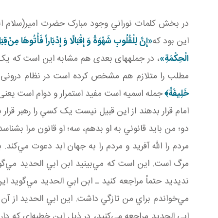
در بخش کلمات نوراني وجود مبارک حضرت امير(سلام الل
اين بود که
«إِنَّ لِلْقُلُوبِ شَهْوَةً وَ إِقْبَالًا وَ إِدْبَاراً فَأْتُوهَا مِنْ
قِبَ
الْحِكْمَةِ»
، در جمله­های بعدی هم مشابه اين است که يک 
مطلب را متلازم هم مشخص کرده است در نظام درونی م
خَلِيفَةً
﴾
جمله اسميه است مفيد استمرار و دوام است يعن
امام قرار بدهند از اين قبيل نيست يک کسي را رهبر قرار
دو؛ من بايد قانوني به او بدهم، سه؛ او قانون مرا بشناسد 
مردم را الله آفريد و مردم را به جهان ابد دعوت مي‌کند
مرگ است. اين است که مي‌بينيد ابن ابي الحديد مي‌گويد
نديديد حتماً مراجعه کنيد ـ ابن ابي الحديد مي‌گويد اي
مي‌خواندم براي من تازگي داشت. اين ابي الحديد از آن
ابي الحديد مراجعه مي‌کنيد، در ذيل اين خطبه‌اي که دا