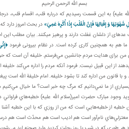
بسم الله الرحمن الرحيم
ه عليه) به اين قسمت رسيديم که درباره قلب، اقسام قلب، در
لِ شَهْوَتِهَا وَ إِقْبَالِهَا فَإِنَّ الْقَلْبَ إِذَا أُكْرِهَ عَمِيَ
»
در بحث امروز دارد که
عده­ای از دلشان غفلت دارند و پرهيز می­کنند. بيان مطلب اين 
ا هم به همچنين کاری کرده است. در نظام بيرونی فرمود
﴿
إِنّ
ی من برای هدايت مردم جانشين مي‌فرستم. خليفه آن است که حرف
 بدهند از اين قبيل نيست. فرمود آنکه مردم را اداره مي‌کند خلي
و با قانون من اداره کند تا بشود خليفه. امام خليفة الله است پيغم
. بسياري از ما نمي‌دانيم که مرگ چه خبر است؟ ما خيال مي‌کنيم
 وجود مبارک حضرت امير(سلام الله عليه) خطبه‌هاي فراواني دار
ن خطبه از خطبه‌هايي است که من از روزي که با اين خطبه آشنا شدم
 معتزلي‌هاي نام‌آور است هم اديب است هم محدّث است هم درس‌خو
رد هر طوري که در شب يا روز رحلت کرديد وارد صحنه ابد مي‌شو