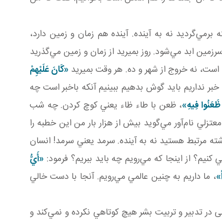
رمي‌گرديد نه به آينده. آينده هم زمان و زمين دارد،
زمين ابد مي‌شود. روز بميريد از زمان و زمين مي‌گذريد
خ است، نه خروج از شهر و ده. هر وقت بميريد
«
كَانَ‏ عَلَيْهِمْ‏
ر نداريم بايد گوش بدهيم ببينيم آنکه باخبر است چه
 ظَعَنُوا فِيهِ»
، ظعن با طاء ظاء يعني کوچ کردن. چه شب
عتزلي نام‌آور مي‌گويد بيش از هزار بار من اين خطبه را
ذشته مرتبط هستيد نه به آينده. سرمد يعني سرمد! انسان
 کنيم؟ از اينجا که مي‌رويم چه بايد ببريم؟ فرمود:
«أَيُّ
ً»
، ما داريم به چنين عالمي مي‌رويم. آنجا با دست خالي
در تدبير و تربيت بشر هيچ کوتاهي نکرده و نمي‌کند و