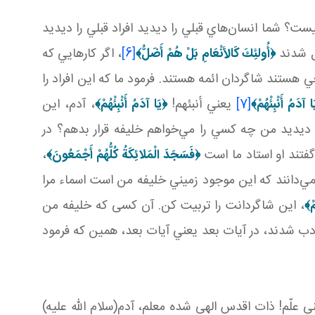
ست؟ شما انسان‌هاي قبلي را ديديد افراد قبلي را ديديد
يل شدند
﴿
أُولئِكَ كَالأنْعَامِ بَلْ هُمْ أَضَلُّ
﴾
[6]
، اگر کارهايي که
عي هستند شاگردان ائمه هستند. فرمود ما که اين افراد را
ا آدَمُ أَنْبِئْهُمْ
﴾
[7]
يعني أنبئهم!
﴿
يَا آدَمُ أَنْبِئْهُمْ
﴾
، آدم، اين
د ديديد من چه کسي را مي‌خواهم خليفه قرار بدهم؟ در
فتند او استاد ما است
﴿
فَسَجَدَ الْمَلائِكَةُ كُلُّهُمْ أَجْمَعُونَ
﴾
،
نمي‌دانند که اين موجود زميني خليفه من است اسماء مرا
ْ
﴾
، اين شاگردانت را تربيت کن. آن کسی که خليفه من
ادب شدند، در آيات بعد يعني آيات بعد، همين که فرمود
ني علّم! ذات اقدس الهی شده معلم، آدم(سلام الله عليه)