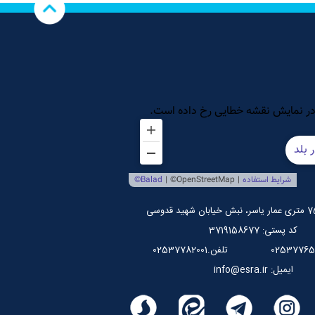
کد پستی: 3719158677
تلفن.02537782001
ایمیل: info@esra.ir