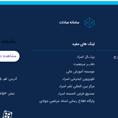
سامانه عبادات
لینک های مفید
رج
پرتــال اسراء
دفتــر مرجعیت
موسسه آموزش عالی
تلویزیون اینترنتی اسراء
آدرس: قم، 75 متری عمار یاسر، نبش خیابان شهید قدوسی
مرکز بین المللی نشر اسراء
صندوق قرض الحسنه اسراء
نمابر: 02537765253
پایگاه اطلاع رسانی استاد مرتضی جوادی
آملی