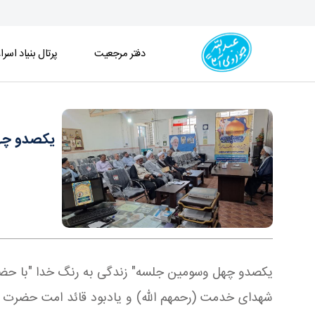
دفتر مرجعیت
پرتال بنیاد اسرا
یکصدو چهل وسومین جلسه زندگی به رنگ خدا در دفت
یکصدو چهل
یکصدو چهل وسومین جلسه" زندگی به رنگ خدا "با حضور ج
شهدای خدمت (رحمهم الله) و یادبود قائد امت حضرت 