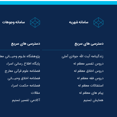
سامانه شهریه
سامانه وجوهات
دسترسی های سریع
دسترسی های سریع
زندگینامه آیت الله جوادی آملی
پژوهشگاه علـوم وحیــانی معا
دروس تفسیر معظم له
پایگاه اطلاع رسانی اسراء
دروس اخلاق معظم له
فصلنامه علوم قرآنی معارج
دروس فقه معظم له
فصلنامه اخلاق وحیــانی
استفتائات معظم له
فصلنامه حکمت اسراء
پیام های معظم له
مقالات
همایش تسنیم
آکادمی تفسیر تسنیم