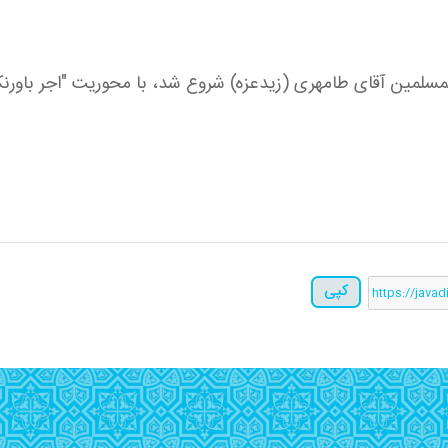
لمسلمین آقای طامهری (زیدعزه) شروع شد، با محوریت "اجر باورنک
کپی