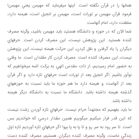
همان ها را در قرآن نگفته است. اينها مي فرمايد که مهيمن يعني مهيمن!
فرمود قرآن مهيمن بر تورات است، مهيمن بر انجيل است، هيمنه دارد،
سلطنت دارد، امام آنهاست.
شما الآن که در حوزه و دانشگاه هستيد بايد مهيمن باشيد، وگرنه مصرف
کننده هستيد. اين پژوهش نيست، اين مصرف کردن است. حرف هاي
ديگران را ياد گرفتن و نقل کردن، اين حرکت هيمنه نيست، اين پژوهش
نيست، اين مصرف کننده است. مصرف کردن کار مقلدان است. ما وقتي
به حضور امام رسيديم، از ذات مقدس الهي به برکت ائمه مي خواهيم که
نوآور باشيم. اگر انجيل بعد از تورات است حرف هاي تازه دارد و اگر قرآن
بعد از آنهاست و هيمنه دارد ما هم حوزه ما بايد نسبت به حوزه هاي
گذشته هيمنه داشته باشد. دانشگاه ما نسبت به دانشگاه ديگر هيمنه
داشته باشد.
ما بايد بفهميم که مجتهداً حرام نيست. حرف هاي تازه آوردن زشت نيست
که اين قدر فرار مي کنيم مي گوييم همين مقدار درسي که خوانديم بس
است. تا سر رود به سر رو و تا پا به پا بپو! اگر حرف هاي تازه آورديم تازه اول
زندگي ماست، وگرنه مصرف کننده ديگران هستيم، مصرف کننده دست