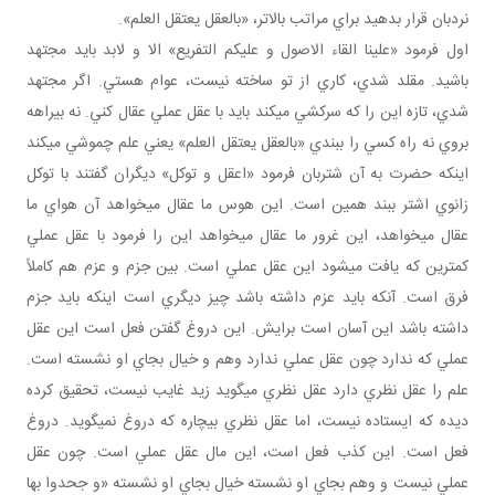
نردبان قرار بدهيد براي مراتب بالاتر، «بالعقل يعتقل العلم».
اول فرمود «علينا القاء الاصول و عليکم التفريع» الا و لابد بايد مجتهد
باشيد. مقلد شدي، کاري از تو ساخته نيست، عوام هستي. اگر مجتهد
شدي، تازه اين را که سرکشي مي کند بايد با عقل عملي عقال کني. نه بيراهه
بروي نه راه کسي را ببندي «بالعقل يعتقل العلم» يعني علم چموشي مي کند
اينکه حضرت به آن شتربان فرمود «اعقل و توکل» ديگران گفتند با توکل
زانوي اشتر ببند همين است. اين هوس ما عقال مي خواهد آن هواي ما
عقال مي خواهد، اين غرور ما عقال مي خواهد اين را فرمود با عقل عملي
کمترين که يافت مي شود اين عقل عملي است. بين جزم و عزم هم کاملاً
فرق است. آنکه بايد عزم داشته باشد چيز ديگري است اينکه بايد جزم
داشته باشد اين آسان است برايش. اين دروغ گفتن فعل است اين عقل
عملي که ندارد چون عقل عملي ندارد وهم و خيال بجاي او نشسته است.
علم را عقل نظري دارد عقل نظري مي گويد زيد غايب نيست، تحقيق کرده
ديده که ايستاده نيست، اما عقل نظري بيچاره که دروغ نمي گويد. دروغ
فعل است. اين کذب فعل است، اين مال عقل عملي است. چون عقل
عملي نيست و وهم بجاي او نشسته خيال بجاي او نشسته «و جحدوا بها