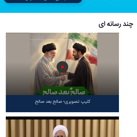
چند رسانه ای
کلیپ تصویری؛ صالح بعد صالح