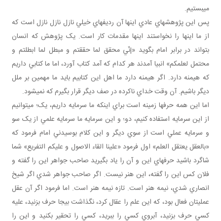
مي بستيم.
پس اين پژوهش هاي عادي اينها آن رديف هاي خيلي نازل نازل نازل است که
از ما اينها را نخواستند اينها مقدمات کار است. يک پژوهش که انسان
بتواند در برابر امام بگويد «إنّي محقق لما حققتم و مبطل لما ابطلتم و
محتمل لعلمکم» انبيا آمدند هر کدام که آمد کتاب آورد، اما ما کتابي داريم
که هيمنه دارد. اگر هيمنه دارد ما اهل اين کتابيم بايد ما مهمين بر ملل
ديگر باشيم. آن وقت خداي ناکرده در صف ديگر قرار بگيرم که نمي شود.
اما اين همه حرف ها زمينه است براي اينکه ما سرمايه داريم، يک؛ مي توانيم
از اين سرمايه استفاده کنيم، دو؛ و اين سرمايه ما سرمايه علمي از يک سو
و سرمايه عملي است از سوي ديگر و اين کلام بوسيدني امام فرمود که
«بالعقل يعتقل العلم» اول فرمود «علينا القاء الاصول و عليکم التفريع» شما
شاگرد باشيد حرف هاي اين و آن را ياد بگيريد صاحب جواهر اين را گفته و
فلان کس اين را گفته، اين هنر نيست. اگر صاحب جواهر شدي اگر شيخ
انصاري شدي، نيمه هنر است. تازه نيمه هنر است. اما فرمود اگر آن عقل
عملي تان فعال بود، که اين علم را عقال کرد، نگذاشت بيجا حرف بزنيد، عليه
کسي حرف بزنيد، آبروي کسي را ببريد، کسي را تحقير بکنيد و اين را