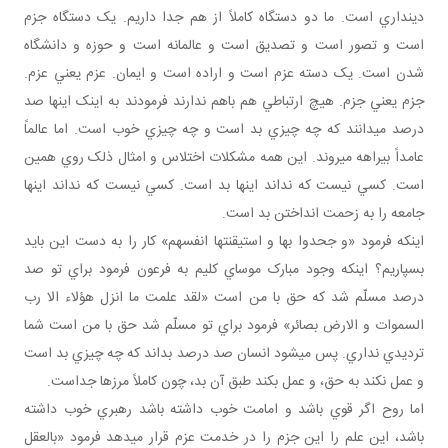
دين داري است. ما دو دستگاه کاملاً از هم جدا داريم. يک دستگاه جزم
است و تصور است و تصديق است و عالمانه است و حوزه و دانشگاه
شدن است. يک دسته عزم است و اراده است و ايمان. عزم يعني عزم.
جزم يعني جزم. هيچ ارتباطي هم باهم ندارند فرمودند به اينک اينها صد
درصد مي دانند که چه چيزي بد است و چه چيزي خوب است. اما عالماً
عامداً بيراهه مي روند. اين همه مشکلات اختلاس و امثال ذلک روي همين
است. کسي نيست که نداند اينها بد است. کسي نيست که نداند اينها
جامعه را به زحمت انداختن بد است.
اينکه فرمود «و جحدوا بها و استيقنتها انفسهم» کار را به دست اين بايد
بسپاريم؟ اينکه وجود مبارک موساي کليم به فرعون فرمود براي تو صد
درصد مسلّم شد که حق با من است «لقد علمت ما انزل هؤلاء الا رب
السموات و الارض بصائر» فرمود براي تو مسلّم شد حق با من است شما
ترديدي نداري. پس مي شود انسان صد درصد بداند که چه چيزي بد است
و عمل نکند به حق، و عمل بکند طبق آن بد، چون کاملاً مرزها جداست.
اما روح اگر قوي باشد و امامت خوب داشته باشد رهبري خوب داشته
باشد، اين علم را اين جزم را در خدمت عزم قرار مي دهد فرمود «بالعقل