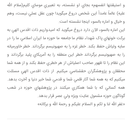
و استيقنتها انفسهم» بجاي او نشسته، به تعبيري موساي کليم(سلام الله
عليه) عالماً عامداً اين شخص دروغ مي گويد! چون عقل عملي نيست، وهم
و خيال و اماره بالسوء اينجا نشسته است.
اين اماره بالسوء الآن دارد دروغ مي گويد که اميدواريم ذات اقدس الهي به
برکت خون هاي پاک شهداء نظام ما جامعه ما حوزه ما ايران اسلامي ما را در
سايه ولي اش حفظ بکند. خطر غزه را به صهيونيسم برگرداند. خطر خاورميانه
را به صهيونيسم برگرداند خطر اين منطقه را به آمريکاي پليد برگرداند و
اين نظام را تا ظهور صاحب اصلي اش از هر خطري حفظ بکند و از همه شما
محققان و پژوهشگران حق شناسي مي کنيم. از ذات اقدس الهي مسئلت
مي کنيم که به همه شما آثار قلمي شما و قدمي شما خير دنيا و آخرت بدهد.
همه کساني که با شما همکاري مي کنند در پژوهش هاي حوزه در شعب
گوناگون حوزه مشمول عنايت ويژه ولي عصر قرار بدهد.
«غفر الله لنا و لکم و السلام عليکم و رحمة الله و برکاته»