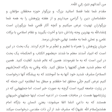
من أعدائهم نتبرّء إلي الله».
مقدم شما علما فضلا اساتيد بزرگ و بزرگوار حوزه محققان مؤلفان و
حق شناسان دين را گرامي مي داريم و از هفته پژوهش را به همه شما
بزرگواران تهنيت عرض مي کنيم و آنچه آثار قلمي شما بزرگوران است
إن شاءالله به بهترين وجه پاداش دنيا و آخرت بگيريد و نظام اسلامي با برکات
علمي و عملي شما به مقصد نهايي خودش برسد.
جريان پژوهش را همراه با تعليم و تعلّم بر ما لازم کردند. يک بحث در اين
است که انبياء آمدند معلم ما شدند «يعلمهم الکتاب و الحکمة» يک بحث
در اين است که به ما نفرمودند همين که عالم شديد کفايت کنيد. همين
که معلم شديد همان گفته ها را منتقل کنيد. بلکه وقتي به بارگاه ائمه(عليهم
السلام) مشرف شديد خود آنها به ما آموختند که به پيشگاه آنها درخواست
کنيم عرض کنيم «إنّي محقق لما حققتم و مبطل بما ابطلتم» اين جمله که
در زيارت جامعه کبيره است گرچه به صورت خبر است، اما جمله هايي که در
زيارتنامه ها هست در مناجات هست در ادعيه است، اينها جمله هاي خبريه اي
هستند که به داعي انشا القا مي شوند؛ يعني انسان به بارگاه امام
هشتم(سلام الله عليها) که مشرف شد از آن ذات مقدس درخواست مي کند