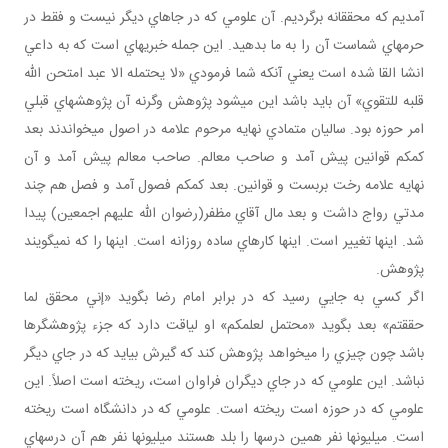
آمديم که محققانه برگرديم. آن علومي که در جاهاي ديگر نيست و فقط در
حرم هاي شماست آن را به ما بدهيد. اين جمله خبريه اي است که به داعي
انشا القا شده است يعني آنکه شما فرمودي «لا يحتمله الا عبد امتحن الله
قلبه للتقوي» آن بايد باشد اين مي شود پژوهش وگرنه آن پژوهش هاي قبلي
امر حوزه بود. ساليان متمادي نهايه مرحوم علامه در اصول مي خواندند بعد
کم کم قوانين پيش آمد و صاحب معالم. صاحب معالم پيش آمد و آن
نهايه علامه رخت بربست و قوانين. بعد کم کم فصول آمد و فصل هم چند
مدتي رواج داشت و بعد مال آقاي مظفر(رضوان الله عليهم اجمعين) پيدا
شد. اينها تغيير است. اينها کارهاي ساده روزانه است. اينها را که نمي گويند
پژوهش.
اگر کسي به جايي رسيد که در برابر امام رضا بگويد «إني محقق لما
حققتم» بعد بگويد «محتمل لعلمکم» او لياقت دارد که جزء پژوهشگرها
باشد چون چيزي را مي خواهد پژوهش کند که گيرش بيايد که در جاي ديگر
نباشد. اين علومي که در جاي ديگران فراوان است، ريخته است اصلاً. اين
علومي که در حوزه است ريخته است. علومي که در دانشگاه است ريخته
است. ميليون ها نفر همين درس ها را بلد هستند ميليون ها نفر هم آن درس هاي