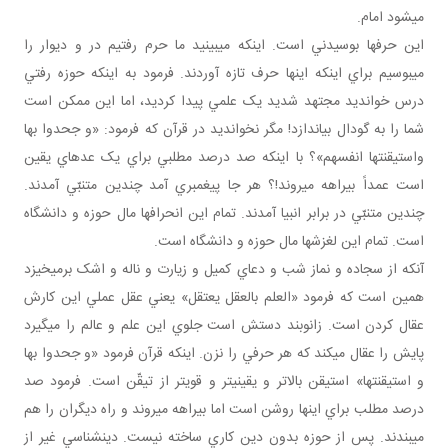
مي شود امام.
اين حرف ها بوسيدني است. اينکه مي بينيد ما حرم رفتيم در و ديوار را
مي بوسيم براي اينکه اينها حرف تازه آوردند. فرمود به اينکه حوزه رفتي
درس خوانديد مجتهد شديد يک علمي پيدا کرديد، اما اين ممکن است
شما را به گودال بياندازد! مگر نخوانديد در قرآن که فرمود: «و جحدوا بها
واستيقنتها انفسهم»؟ با اينکه صد درصد مطلبي براي يک عده اي يقين
است عمداً بيراهه مي روند!؟ هر جا پيغمبري آمد چندين متنبّي آمدند.
چندين متنبّي در برابر انبيا آمدند. تمام اين انحراف ها مال حوزه و دانشگاه
است. تمام اين لغزش ها مال حوزه و دانشگاه است.
آنکه از سجاده و نماز شب و دعاي کميل و زيارت و ناله و اشک برمي خيزد
همين است که فرمود «العلم بالعقل يعتقل» يعني عقل عملي اين کارش
عقال کردن است. زانوبند دستش است جلوي اين علم و عالم را مي گيرد
پايش را عقال مي کند که هر حرفي را نزن. اينکه قرآن فرمود «و جحدوا بها
و استيقنتها» استيقن بالاتر و يقيني تر و قوي تر از تيقّن است. فرمود صد
درصد مطلب براي اينها روشن است اما بيراهه مي روند و راه ديگران را هم
مي بندند. پس از حوزه بدون دين کاري ساخته نيست. دين شناسي غير از