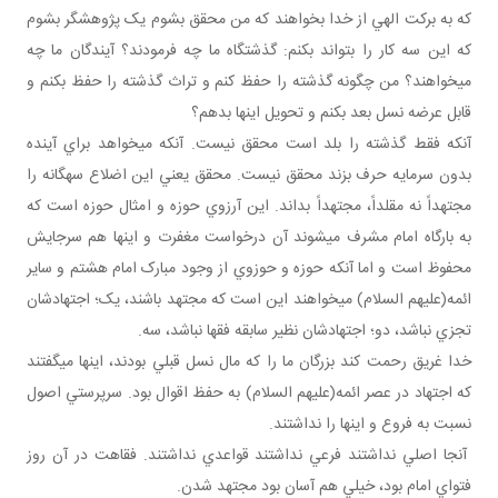
که به برکت الهي از خدا بخواهند که من محقق بشوم يک پژوهشگر بشوم
که اين سه کار را بتواند بکنم: گذشتگاه ما چه فرمودند؟ آيندگان ما چه
مي خواهند؟ من چگونه گذشته را حفظ کنم و تراث گذشته را حفظ بکنم و
قابل عرضه نسل بعد بکنم و تحويل اينها بدهم؟
آنکه فقط گذشته را بلد است محقق نيست. آنکه مي خواهد براي آينده
بدون سرمايه حرف بزند محقق نيست. محقق يعني اين اضلاع سه گانه را
مجتهداً نه مقلداً، مجتهداً بداند. اين آرزوي حوزه و امثال حوزه است که
به بارگاه امام مشرف مي شوند آن درخواست مغفرت و اينها هم سرجايش
محفوظ است و اما آنکه حوزه و حوزوي از وجود مبارک امام هشتم و ساير
ائمه(عليهم السلام) مي خواهند اين است که مجتهد باشند، يک؛ اجتهادشان
تجزي نباشد، دو؛ اجتهادشان نظير سابقه فقها نباشد، سه.
خدا غريق رحمت کند بزرگان ما را که مال نسل قبلي بودند، اينها مي گفتند
که اجتهاد در عصر ائمه(عليهم السلام) به حفظ اقوال بود. سرپرستي اصول
نسبت به فروع و اينها را نداشتند.
آنجا اصلي نداشتند فرعي نداشتند قواعدي نداشتند. فقاهت در آن روز
فتواي امام بود، خيلي هم آسان بود مجتهد شدن.