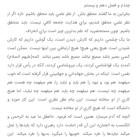
چندم و فصل دهم و بيستم.
بنابراين به ما گفتند محقق باش. از نظر علمي بايد محقق باشيم. تازه اگر از
نظر علمي محقق شديم، براي هدايت جامعه کافي نيست. بايد متحقق
باشيم. چون مستحضريد که علم بدترين چيز است براي انحراف.
ما يک چشمي داريم که کارش ديدن است، يک گوشي داريم که کارش
شنيدن است هيچ يعني هيچ! هيچ ارتباطي بين اينها نيست. ممکن است
کسي بصير باشد سميع نباشد سميع باشد بصير نباشد. ائمه(عليهم السلام)
آمدند يک قواشناسي کردند، يک نيروشناسي کردند، آنکه در رأس قرار دارد
نفس است. اينکه در بخش جهان داني و جهان بيني قرار گرفته است که خوب
مي فهمد هم بود و نبود را هم بايد و نبايد را، هم مي فهمد چه هست هم
مي فهمد چه نيست، هم مي فهمد چه بايد هم مي فهمد چه نبايد، اما هيچ
کاري از او ساخته نيست. اين بنام عقل نظري است. اين کار حوزه و
دانشگاه است که هيچ کاري از او ساخته نيست.
آنچه که آدم مي سازد همين است که فرمود: «العقل ما عبد به الرحمن و
الکتسب به الجنان» اين آن قدر امامت دارد رهبري دارد که بايدها را عمل
مي کند نبايدها را طرد مي کند. خوبي ها را مي گيرد بدي ها را طرد مي کند. اين