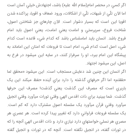
اگر کسي در محضر امام(سلام الله عليه) باشد، اجتهادش خيلي آسان است
اما الآن تلّي از شبهات، تلّي از اشکالات، ورود ضعاف و اقويا، پراکنده شدن
اقويا اين است که بسيار دشوار است. الآن چاره اي جز شناختن اصول،
شناخت فروع، سرپرستي و امامت يعني امامت، يعني اصول بايد امام
فروع باشد. انسان بايد امام شناس باشد که کدام شيء قاعده است کدام
شيء اصل است کدام شيء امام است تا فروعات که امتان اين امام اند به
پيشگاه اين امام ببرد، او را سرفراز کنند، در سايه اين مي شود در فرع به
اصل، اين مي شود اجتهاد.
اگر انسان اين چنين شد دعايش مستجاب است. اين مي شود «محقق لما
حققتم» اما اگر حرف هاي گذشته را دارد براي آينده حفظ مي کند اين يک
باربري است که مصرف اين گذشت يعني گذشت! مصرف اين حرف ها
گذشت. شما ببينيد براي ذات اقدس الهي وقتي تورات مي آورد وقتي انجيل
مي آورد وقتي قرآن مي آورد يک سلسله اصول مشترک دارد که کم است.
يک سلسله فروعات فراواني دارد که تغيير پيدا کرده است. هر عصري هر
مصري هر نسلي خواسته اي دارد نيازي دارد و ذات اقدس الهي آنچه را که
در تورات گفته، در انجيل نگفته است. آنچه که در تورات و انجيل گفته