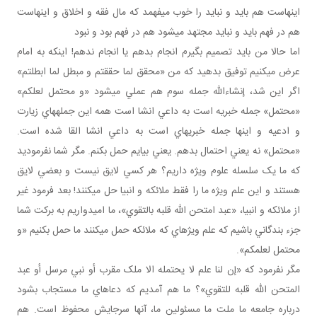
اينهاست هم بايد و نبايد را خوب مي فهمد که مال فقه و اخلاق و اينهاست
هم در فهم بايد و نبايد مجتهد مي شود هم در فهم بود و نبود
اما حالا من بايد تصميم بگيرم انجام بدهم يا انجام ندهم! اينکه به امام
عرض مي کنيم توفيق بدهيد که من «محقق لما حققتم و مبطل لما ابطلتم»
اگر اين شد، إن شاءالله جمله سوم هم عملي مي شود «و محتمل لعلکم»
«محتمل» جمله خبريه است به داعي انشا است همه اين جمله هاي زيارت
و ادعيه و اينها جمله خبريه اي است به داعي انشا القا شده است.
«محتمل» نه يعني احتمال بدهم. يعني بيايم حمل بکنم. مگر شما نفرموديد
که ما يک سلسله علوم ويژه داريم؟ هر کسي لايق نيست و بعضي لايق
هستند و اين علم ويژه ما را فقط ملائکه و انبيا حل مي کنند! بعد فرمود غير
از ملائکه و انبيا، «عبد امتحن الله قلبه بالتقوي»، ما اميدواريم به برکت شما
جزء بندگاني باشيم که علم ويژه اي که ملائکه حمل مي کنند ما حمل بکنيم «و
محتمل لعلمکم».
مگر نفرمود که «إن لنا علم لا يحتمله الا ملک مقرب أو نبي مرسل أو عبد
المتحن الله قلبه للتقوي»؟ ما هم آمديم که دعاهاي ما مستجاب بشود
درباره جامعه ما ملت ما مسئولين ما، آنها سرجايش محفوظ است. هم