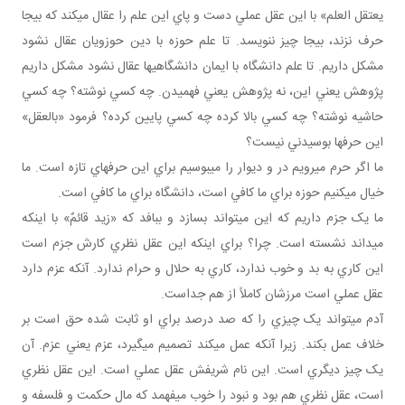
يعتقل العلم» با اين عقل عملي دست و پاي اين علم را عقال مي کند که بيجا
حرف نزند، بيجا چيز ننويسد. تا علم حوزه با دين حوزويان عقال نشود
مشکل داريم. تا علم دانشگاه با ايمان دانشگاهي ها عقال نشود مشکل داريم
پژوهش يعني اين، نه پژوهش يعني فهميدن. چه کسي نوشته؟ چه کسي
حاشيه نوشته؟ چه کسي بالا کرده چه کسي پايين کرده؟ فرمود «بالعقل»
اين حرف ها بوسيدني نيست؟
ما اگر حرم مي رويم در و ديوار را مي بوسيم براي اين حرف هاي تازه است. ما
خيال مي کنيم حوزه براي ما کافي است، دانشگاه براي ما کافي است.
ما يک جزم داريم که اين مي تواند بسازد و ببافد که «زيد قائمٌ» با اينکه
مي داند نشسته است. چرا؟ براي اينکه اين عقل نظري کارش جزم است
اين کاري به بد و خوب ندارد، کاري به حلال و حرام ندارد. آنکه عزم دارد
عقل عملي است مرزشان کاملاً از هم جداست.
آدم مي تواند يک چيزي را که صد درصد براي او ثابت شده حق است بر
خلاف عمل بکند. زيرا آنکه عمل مي کند تصميم مي گيرد، عزم يعني عزم. آن
يک چيز ديگري است. اين نام شريفش عقل عملي است. اين عقل نظري
است، عقل نظري هم بود و نبود را خوب مي فهمد که مال حکمت و فلسفه و