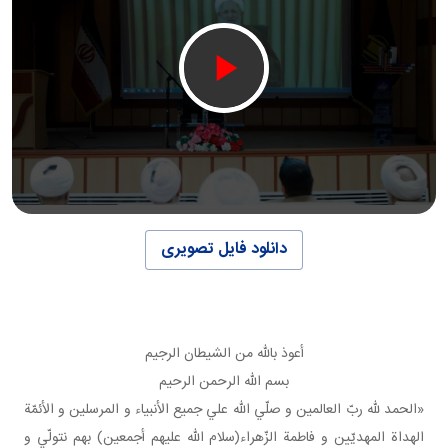
دانلود فایل تصویری
أعوذ بالله من الشيطان الرجيم
بسم الله الرحمن الرحيم
«الحمد لله ربّ العالمين و صلّي الله علي جميع الأنبياء و المرسلين و الأئمّة
الهداة المهديّين و فاطمة الزّهراء(سلام الله عليهم أجمعين) بهم نتولّي و