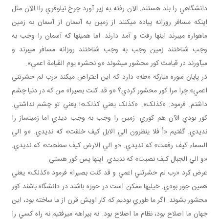
دانشگاهي را بلد هستند. الآن رفته به زير آورد چرخ نيلوفري را! الآن مثل
اينکه مسافر روزانه پياده مي کنند از زمين به آسمان از آسمان به زمين
ماهواره مي برند اينها رفت و آمد دارند. اما همين ها که آسمان را وجب به
وجب شناختند زمين وجب به وجب شناختند روزانه مسافر مي برند و
مي آورند در قيامت کور محشور مي شوند «و نحشره يوم القيامة اعمي».
در پايان سوره مبارکه «طه» دارد که اين اعتراض مي کند «رب لم حشرتني
اعمي» چرا مرا کور محشور کردي؟ «و قد کنت بصيرا» من که در دنيا چشم
داشتم. فرمود: «کذلک». «کذلک يعني کذلک»! يعني تو چشم نداشتي.
کور بودي الآن هم کوري. زمين را وجب به وجب ديدي اما زمين ساز را
نديدي. گفتيم «أ فلا ينظرون الي الابل کيف خلقت» که نديدي. «و الي
السماء کيف رفعت» که نديدي. «و الي الارض کيف سطحت» که نديدي.
«و الي الجبال کيف نصبت» که نديدي. اينها پس کور هستي.
عرض کرد «رب لم حشرتني اعمي و قد کنت بصيرا» فرمود «کذلک» يعني
همين جور بودي. خيلي ها ممکن است در حوزه باشند در دانشگاه باشند کور
محشور بشوند. اگر ما طوري بوديم که کار اويش قرن از ما ساخته بود، اين
جهان ما اصلاح بود، نظام ما اصلاح بود. نه بيراهه مي رفتيم نه راه کسي را