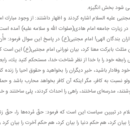
ن می شود بخش انگیزه
.
جتبی علیه السلام اشاره کردند و اظهار داشتند: از وجود مبارك
زیارت جامعه امام هادی(صلوات الله و سلامه علیه) آمده است 
ن مثلث بابركت معنا كرد، بیان نورانی امام مجتبی(ع) این است ک
بطه خود را با خدا از نظر شناخت خدا، مستحكم كنید یك، رابطه‌تان
د وفادار باشید، خیرِ دیگران را بخواهید و حقوق احیا را زنده كنی
و نسبت به كافر، مگر اینکه آن كافر بخواهد محارب باشد و حمله
وشتند، مدرسه‌ای ساختند، راهی را احداث كردند، پلی ساختند و خدما
ام در تبیین سیاست این است که فرمود: حقّ مُرده‌ها را، حقّ زند
بیان كرد، هم حكم دنیا را بیان كرد، هم حكم آخرت را بیان كرد و