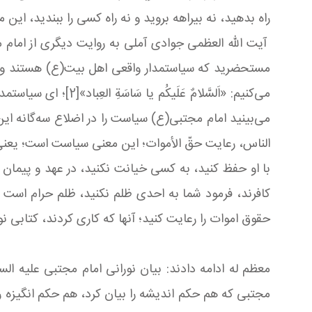
راه بدهید، نه بیراهه بروید و نه راه كسی را ببندید، ای
آیت الله العظمی جوادی آملی به روایت دیگری از امام م
مستحضرید كه سیاستمدار واقعی اهل بیت(ع) هستند و در 
می‌بینید امام مجتبی(ع) سیاست را در اضلاع سه‌گانه ای
الناس، رعایت حقّ الأموات؛ این معنی سیاست است؛ یعنی را
با او حفظ كنید، به كسی خیانت نكنید، در عهد و پیمان خو
كافرند، فرمود شما به احدی ظلم نكنید، ظلم حرام است ول
حقوق اموات را رعایت كنید؛ آنها كه كاری كردند، كتابی ن
معظم له ادامه دادند: بیان نورانی امام مجتبی علیه السل
مجتبی که هم حكم اندیشه را بیان كرد، هم حكم انگیزه را 