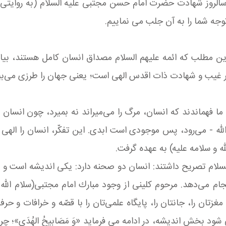
 سالروز شهادت حضرت امام حسن مجتبی علیه السلام (به روايتی)،
 توجه شما را به آن جلب می نماییم
.
این مطلب که ائمه علیهم السلام مصداق انسان کامل هستند، بیان 
 غیب و شهادت ذات اقدس الهی است؛ یعنی جهان را طرزی می‌بیند
 فهماندند كه انسان، مرگ را می‌میراند نه بمیرد، چون انسان بر
له
-
می‌رود، پس موجودی است ابدی. این تفكّر، انسان را الهی با
لله و سلامه علیه) به عهده گرفت
.
لسلام تصریح داشتند: انسان دو صحنه دارد: یكی اندیشه است و یك
می‌دهد. مرحوم كلینی از وجود مبارك امام مجتبی(سلام الله علیه) نقل
 و مغزتان را، جانتان را، پایگاه علمی‌تان را با قصّه و خرافات و 
می شود بخش اندیشه، در ادامه می فرماید «وَ مَصَابِیحُ الهُدَی»؛ 