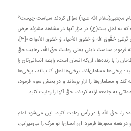
 امام مجتبی(سلام الله علیه) سؤال كردند سیاست چیست؟
كه به اهل بیت(ع) در مزار آنها در مشاهد مشرّفه عرض
می‌كنیم: «اَلسَّلامٌ عَلَیكُم یا سَاسَةِ العِباد»[2]؛ ای سیاستمداران بندگان الهی! امام مجتبی(ع) در پاسخ این سوال فرمود: «أُن تَرعَی حُقُوق الله وَ حُقوق الأحیاء وَ حُقوق الأموات»[3]،
ه فرمود: سیاست دینی یعنی رعایت حقّ الله، رعایت حقّ
 را با زنده‌ها، آن‌كه انسان است، رابطه انسانی‌تان را
د؛ برخی‌ها مسلمان‌اند، برخی‌ها اهل كتاب‌اند، برخی‌ها
 كند و مسلمان‌ها را آزار برساند و در بخش سوم فرمود،
تی به جامعه ارائه كردند، حقّ آنها را رعایت كنید
.
ه را، حقّ الله را در رأس رعایت كنید، این می‌شود امام
 در همه محورها فرمود: ای انسان! تو مرگ را می‌میرانی،