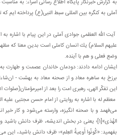
به گزارش خبرنگار پایگاه اطلاع رسانی اسراء: به مناسبت
آملی به کنگره بین المللی سبط ‌النبی(ع) پرداخته ایم که
آیت الله العظمی جوادی آملی در این پیام با اشاره به 
علیهم السلام) یك انسان كاملی است بدین معنا كه مظهر
وضع فعلی و هم با آینده
.
ایشان ادامه دادند: دودمان خاندان عصمت و طهارت به ما
برزخ به ساهره معاد و از صحنه معاد به بهشت - ان‌شاءال
این تفكّر الهی، رهبری امت را بعد از امیرمؤ‌منان(صلوات ا
معظم له با اشاره به روایتی از امام حسن مجتبی علیه ا
می‌فهمد و با صحنه انگیزه، وارسته می‌شود و كار خیر انجام 
الهُدَی»[1]؛ یعنی در بخش اندیشه، ظرف دانش باشید
بفهمید: «كُونُوا أَوعِیةُ العِلمِ»؛ ظرف دانش باشید، این 