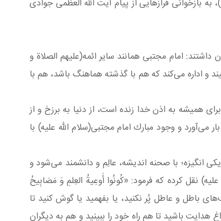
 به بازخوانی فرازهایی از پیام آیت الله العظمی جوادی
داشتند: امام مجتبی همانند سایر ائمه(علیهم الصلاة و
 و اداره می‌كند كه هم با گذشته هماهنگ باشد، هم با
ای همیشه به اذن خدا زنده است، از دنیا به برزخ و از
ر می‌آورد و وجود مبارك امام مجتبی(سلام الله علیه) با
ی انگیزه؛ با صحنه اندیشه، عالِم و دانشمند می‌شود و
 كرده که فرمود: «كُونُوا أَوعِیةُ العِلمِ وَ مَصَابِیحُ
حرف‌های باطل و عاطل پُر نكنید، یا بفهمید یا گوش كنید تا
چراغ هدایت باشید تا هم راه خود را ببینید و هم به دیگران