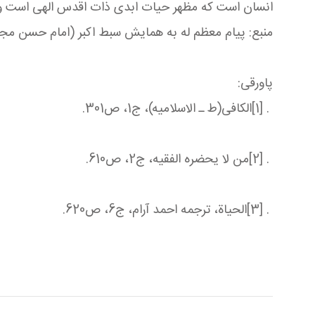
انسان است كه مظهر حیات ابدی ذات اقدس الهی است و نمی
منبع: پیام معظم له به همايش سبط اكبر (امام حسن مجتبی ع
پاورقی
:
[1] .
الکافی(ط ـ الاسلامیه)، ج1، ص301
.
[2] .
من لا یحضره الفقیه، ج2، ص610
.
[3] .
الحیاة، ترجمه احمد آرام، ج6، ص620
.