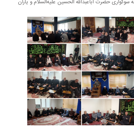
ه سوگواری حضرت اباعبدالله الحسین علیه‌السلام و یاران