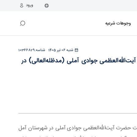
ورود
وجوهات شرعیه
) در شهرستان آمل برگزار شد - دفتر
شنبه 06 تیر 1405
شناسه:
10366829
الله‌العظمی جوادی آملی (مدظله‌العالی) در
یدن نهم محرم الحرام ۱۴۴۸ هجری قمری، مراسم عزاداری تاسوعای حسینی روز چهارشنبه ۳ تیر ۱۴۰۵ در بیت حضرت آیت‌الله‌العظمی جوادی آملی در شهرستان آمل