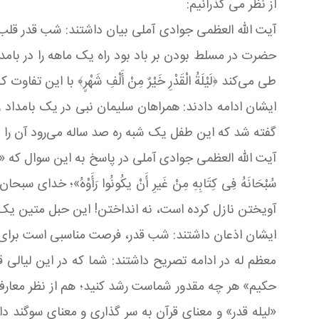
از نظر می گذرانیم:
آیت الله العظمی جوادی آملی بیان داشتند: شب قدر قلب 
حضرت در مسلط بودن بر باد بود راه یک ماهه را در بامداد
طی می‌کند ﴿لَیْلَةُ الْقَدْرِ خَیْرٌ مِنْ أَلْفِ شَهْرٍ﴾ با ای
ایشان ادامه دادند: همراهان سلیمان نبی در یک بامداد 
گفته شد که این طفل یک شبه ره صد ساله می‌رود آن را 
آیت الله العظمی جوادی آملی در پاسخ به این سوال که « درک
سُبْحَانَهُ فِی کِتَابِهِ مِنْ غَیرِ أَنْ یکُونُوا رَأَوْه
آویختن نازل کرده است، نه انداختن! این حبل متین 
ایشان اذعان داشتند: شب قدر، فرصت مناسبی است برای ت
معظم له در ادامه تصریح داشتند: شما که در این لیالی ق
حکیم» هر چه مقدور شماست رشد کنید؛ هم از نظر معارف، هم
«لیله قدر» و معنای قرآن به سر گذاری و معنای سوگند د