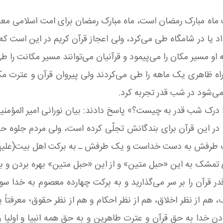
ماه مبارک رمضان است، ماه مبارک رمضان برای امت اسلامی معجزه‌
 یا در شامگاه طی می‌کرد، ولی اعجاز قرآن کریم در این است که س
ن تفاوت که او مسیر مکان را می‌پیمود و قرآنیان می‌توانند مسیر مکانت را ط
راه ظاهری یک ماهه را طی می‌کردند ولی پیروان قرآن و عترت مکا
می‌شود در شب قدر تجربه کرد.
 شب قدر به چیست؟» پاسخ دادند: بیان نورانی امیر المؤمنین(سلام ال
ُ»؛ خدای سبحان در این قرآن برای بندگانش تجلّی کرده است، ولی مردم ج
یک طرفش به دست خداست و یک طرفش ـ به برکت اهل بیت(علیهم
مسّک به این «حبل متین» و از این «حبل متین» بهره بردن و بال
در قرآن را بر سر می‌گذارید و به برکت چهارده معصوم به خدا س
 از نظر اخلاق، هم از نظر احکام و هم از نظر حقوق؛ معرفتاً یک، 
ادن خدا به حق قرآن و عترت طاهرین و به حق همه انبیا و اولیا