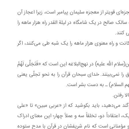
ای قویتر از معجزه سلیمان پیامبر است، زیرا اعجاز آن
الک صالح در یک شامگاه در لیلة القدر راه هزار ماهه را
ی کنند.
نت و راه معنوی هزار ماهه را یک شبه طی می‌کنند، اگر
له علیه) در نهج‌البلاغه این است که «فَتَجَلَّی‏ لَهُمْ
لوه حق را نمی‌بینند. خدای سبحان قرآن را به نحو تجلّی یعنی
 السلام) ـ به دست بشر است.
ا رفتن.
وگند می‌دهید، باید بکوشید که از «عربی مبین» تا «علی
اعتقاداً دو، تخلقاً سه و عملاً چهار؛ این معنای ادراک
 و مؤمنانی است که نام شریفشان در قرآن با مدح ستوده