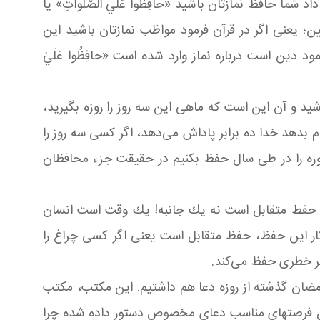
 حافظ نمازتان باشید «حافِظُوا عَلَي الصَّلَواتِ» یا
تعیین؛ یعنی اگر در قرآن فرمود مواظب نمازتان باشید این
دین است درباره نماز وارد شده است «حافِظُوا عَلَيٰ
د و آن این است كه ماهی این سه روز را روزه بگیرید،
ر انجام بدهد خدا ده برابر پاداش می‌دهد، اگر كسی سه روز را
ر روزه را در طی سال حفظ بكنیم در حقیقت جزء محافظان
ی حفظ متقابل است نه یك جانبه! یك وقت است انسان
ر این حفظ، حفظ متقابل است یعنی اگر كسی چراغ را
 هر خطری حفظ می‌كند.
 رمضان گذشته از روزه دعا هم داشتیم. این مكتب، مكتب
ین فرصتهای مناسب دعای مخصوص دستور داده شده چرا