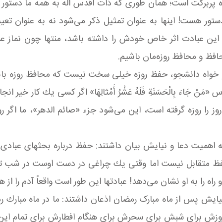
پربركت است؛ همان طوری كه ذات اقدس اله به همه ما دستور داد شما
 همین دستور هست! اینها به عنوان تمثیل ذكر می‌شود نه به عنوان 
ین عبادت اثر خاص خودش را داشته باشد، منتها چون نماز عمود 
حافظ و محافظ روزه‌مان باشیم.
 و خواه دانشجو، حفظ روزه خیلی سخت نیست كه محافظ روزه باشی
ْ جَاءَ بِالْحَسَنَةِ فَلَهُ عَشْرُ أَمْثالِهَا» اگر كسی یك كار خی
روز را روزه گرفته است، این می‌شود جزء «صائم الدهر»، ما اگ
ه اهمیت دعا و نیایش بیان داشتند: حفظ درباره بحثهای عباد
حفظ متقابل نیست اما وقتی یك چراغی در دست اوست در شب تا
اه را به او نشان می‌دهد! عبادتها این ‌طور است واقعاً آدم را از
و نیایش پس از ماه مبارک رمضان اذعان داشتند: ما در ماه مبارك
روزش برای شبش برای سحرش برای هنگام افطارش برای تمام ا