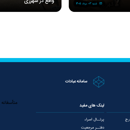
واقع در شهرری
شنبه 03 مرداد 1405
سامانه عبادات
لینک های مفید
رج
پرتــال اسراء
دفتــر مرجعیت