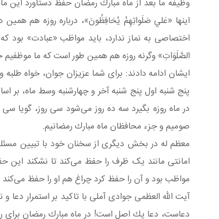
وظیفه ما بعد از ماه مبارك رمضان حفظ دستاورد این ماه 
اینها «عَلي صَلَواتِهِمْ يُحَافِظُونَ»، درباره روزه هم
اختصاصی به نماز ندارد، باید مواظب «عبادت» بود كه ا
الصَّلَوَاتِ» وگرنه روزه هم همین طور است كه ما موظفیم 
ایشان ادامه دادند: برای شما عزیزان جوان، خواه طلبه
پنج شنبه اول پنج شنبه آخر و چهارشنبه وسط ماه، بر اساس «مَن
در ماه روزه بگیرد سه ده روز می‌شود سی روز، گویا سی 
صومیم و جزء محافظان ماه مبارك رمضانیم.
معظم له در بخش دیگری از سخنان خود با تبیین مسئل
امانتی مانند یک ظرف را حفظ می‌كند تا نشکند این 
مواظب بود و آن را حفظ كرد چراغ هم او را حفظ می‌كند و ر
آیت الله العظمی جوادی آملی با تاکید بر استمرار دعا 
دعاست، دعا یك اصل است! در ماه مبارك رمضان برای 