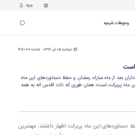
ورود
وجوهات شرعیه
دوشنبه 05 تیر 1396
شناسه:
417088
 است
‌داران بعد از ماه مبارك رمضان و حفظ دستاوردهای اين ماه
اين ماه پربركت است؛ همان طوری كه ذات اقدس اله به همه
فظ دستاوردهای این ماه پربركت اظهار داشتند: مهمترین