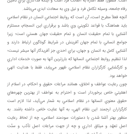
است. منظور، فقط اشاره به اصالت فرد است و اينكه فداكاري براي تأمين
رفاه جامعه، وسيله تكامل فرد و نيل وي به سعادت ابدي مي‌باشد.
آنچه فعلاً مطرح است، آن است كه روابط اجتماعي انسان در نظام اسلامي
بايد هماهنگ با قواعد تكويني وي باشد و برقراري اين انسجام، مستلزم
آشنايي با تمام حقيقت انسان و تمام حقيقت جهان هستي است؛ زيرا
جوامع انساني با تمام جهان آفرينش در شرايط گوناگون ارتباط دارند و
آشنايي كامل به انسان و جهان، براي احدي جز آفريدگار آنها ميسّر نيست؛
لذا تنظيم روابط اجتماعي انسانها كه بارزترين آنها به صورت خدمات اداري
و كارگشايي كارگزاران نظام اسلامي ظهور مي‌يابد، فقط با هدايت الهي
خواهد بود.
چون رعايت عواطف و اخلاق، همانند مراعات حقوق و احكام، در اسلام از
اهمّيتي خاص برخوردار است و احترام به عواطف از بهترين چهره‌هاي
حقوق معنوي انسانها در نظام اسلامي به شمار مي‌آيد، لذا لازم است
كارگزاران ارجمند اين نظام الهي، به آنها عنايت خاص داشته باشند. به
منظور بهتر آشنا شدن با دستورات سودمند اسلامي، چه از لحاظ رعايت
اصل تعهّد و ميثاق اداري و چه از جهت مراعات اصل تأدّب و سنّت