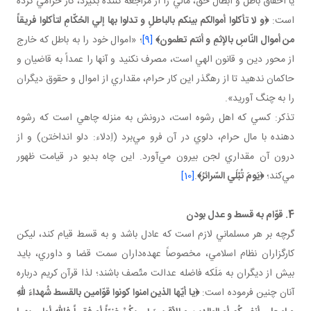
يا احقاق باطل و ابطال حق، مالي را از مراجعه كننده بگيرد، كار حرامي كرده
است:
﴿و لا تأكلوا أموالكم بينكم بالباطلِ و تدلوا بها إلي الحُكّامِ لتأكلوا فريقاً
من أموال النّاسِ بالإثمِ و أنتم تعلمون﴾
[9]
؛ «اموال خود را به باطل كه خارج
از محور دين و قانون الهي است، مصرف نكنيد و آنها را عمداً به قاضيان و
حاكمان ندهيد تا از رهگذر اين كار حرام، مقداري از اموال و حقوق ديگران
را به چنگ آوريد».
تذكر: كسي كه اهل رشوه است، درونش به منزله چاهي است كه رشوه
دهنده با مال حرام، دلوي در آن فرو مي‌برد (اِدلاء: دلو انداختن) و از
درون آن مقداري لجن بيرون مي‌آورد. اين چاه بدبو در قيامت ظهور
مي‌كند؛
﴿يَومَ تُبْلَي السّرائرُ﴾
.
[10]
4. قوّام به قسط و عدل بودن
گرچه بر هر مسلماني لازم است كه عادل باشد و به قسط قيام كند، ليكن
كارگزاران نظام اسلامي، مخصوصاً عهده‌داران سمت قضا و داوري، بايد
بيش از ديگران به مَلَكه فاضله عدالت متّصف باشند؛ لذا قرآن كريم درباره
آنان چنين فرموده است:
﴿يا أيّها الذين امنوا كونوا قوّامين بالقسط شُهداءَ للّهِ