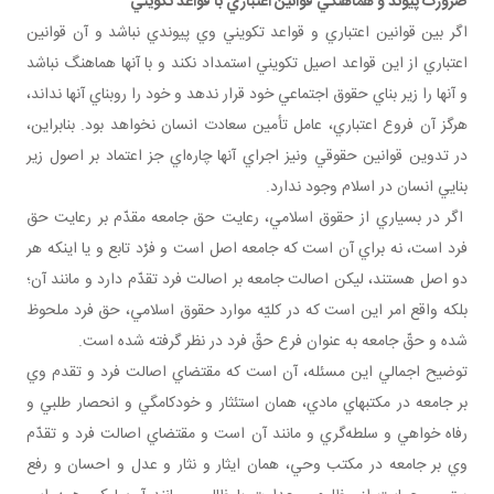
ضرورت پيوند و هماهنگي قوانين اعتباري با قواعد تکويني
اگر بين قوانين اعتباري و قواعد تكويني وي پيوندي نباشد و آن قوانين
اعتباري از اين قواعد اصيل تكويني استمداد نكند و با آنها هماهنگ نباشد
و آنها را زير بناي حقوق اجتماعي خود قرار ندهد و خود را روبناي آنها نداند،
هرگز آن فروع اعتباري، عامل تأمين سعادت انسان نخواهد بود. بنابراين،
در تدوين قوانين حقوقي ونيز اجراي آنها چاره‌اي جز اعتماد بر اصول زير
بنايي انسان در اسلام وجود ندارد.
اگر در بسياري از حقوق اسلامي، رعايت حق جامعه مقدّم بر رعايت حق
فرد است، نه براي آن است كه جامعه اصل است و فرْد تابع و يا اينكه هر
دو اصل هستند، ليكن اصالت جامعه بر اصالت فرد تقدّم دارد و مانند آن؛
بلكه واقع امر اين است كه در كليّه موارد حقوق اسلامي، حق فرد ملحوظ
شده و حقّ جامعه به عنوان فرع حقّ فرد در نظر گرفته شده است.
توضيح اجمالي اين مسئله، آن است كه مقتضاي اصالت فرد و تقدم وي
بر جامعه در مكتبهاي مادي، همان استئثار و خودكامگي و انحصار طلبي و
رفاه خواهي و سلطه‌گري و مانند آن است و مقتضاي اصالت فرد و تقدّم
وي بر جامعه در مكتب وحي، همان ايثار و نثار و عدل و احسان و رفع