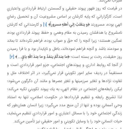
سيراب نمي‌كند.
در قيامت كه روز ظهور پيوند حقيقي و گسستن ارتباط قراردادي واعتباري
است، كارگزاراني كه پايه كارشان بر اساس مشروعيت آن و تحصيل رضاي
الهي بوده، مسرورند
﴿و ينقلبُ إلي أهلهِ مسروراً﴾
[1]
و كارمنداني كه كارشان
نامشروع يا هدفشان رسيدن به مقام وهمي و حفظ پيوند قراردادي بوده،
غمگين هستند؛ زيرا آنچه را كه حقّ و صواب بوده، فراهم نكرده‌اند تا بماند
و سودمند باشد و آنچه فراهم نموده‌اند، باطل و ناپايدار بود و با فرا رسيدن
روز حقيقت، رخت بر بسته است؛
﴿ما عِندكُمْ ينفدُ و ما عِندَ اللّهِ باقٍ... ﴾
.
[2]
از آنجا كه روابط اداري و پيوندهاي اجتماعي، جزو امور قراردادي است و
مستقيماً در رديف ساير امور تكويني قرار نمي‌گيرد، در اثر اختلاف ملل و
تفاوت نژادها و تغاير سرزمينها و تغيّر عصرها و مانند آن دگرگون مي‌شود؛
ليكن رابطه‌هاي اجتماعي در نظام الهي، به يك پيوند تكويني تكيه مي‌كند؛
لذا تشريع رابطه و تنظيم قراردادها در حكومت اسلامي، تنها به استناد
وحي آسماني بوده و تنها از آن منبع مدد مي‌گيرد؛ زيرا انسان همان‌طور كه
زندگي اجتماعي خود را با مسائل اعتباري و امور قراردادي تنظيم مي‌نمايد،
حيات انساني خود را با وسايل تكويني و امور حقيقي نيز تأمين مي‌كند.