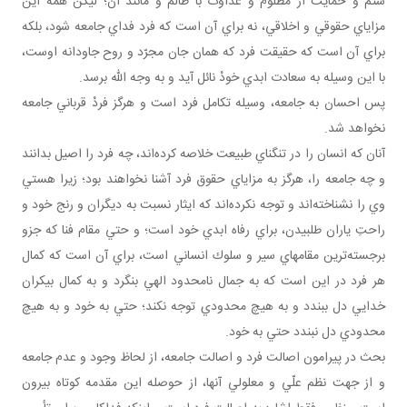
ستم و حمايت از مظلوم و عداوت با ظالم و مانند آن؛ ليكن همه اين
مزاياي حقوقي و اخلاقي، نه براي آن است كه فرد فداي جامعه شود، بلكه
براي آن است كه حقيقت فرد كه همان جان مجرّد و روح جاودانه اوست،
با اين وسيله به سعادت ابدي خودْ نائل آيد و به وجه اللّه برسد.
پس احسان به جامعه، وسيله تكامل فرد است و هرگز فردْ قرباني جامعه
نخواهد شد.
آنان كه انسان را در تنگناي طبيعت خلاصه كرده‌اند، چه فرد را اصيل بدانند
و چه جامعه را، هرگز به مزاياي حقوق فرد آشنا نخواهند بود؛ زيرا هستي
وي را نشناخته‌اند و توجه نكرده‌اند كه ايثار نسبت به ديگران و رنج خود و
راحتِ ياران طلبيدن، براي رفاه ابدي خود است؛ و حتي مقام فنا كه جزو
برجسته‌ترين مقامهاي سير و سلوك انساني است، براي آن است كه كمال
هر فرد در اين است كه به جمال نامحدود الهي بنگرد و به كمال بيكران
خدايي دل ببندد و به هيچ محدودي توجه نكند؛ حتي به خود و به هيچ
محدودي دل نبندد حتي به خود.
بحث در پيرامون اصالت فرد و اصالت جامعه، از لحاظ وجود و عدم جامعه
و از جهت نظم علّي و معلولي آنها، از حوصله اين مقدمه كوتاه بيرون