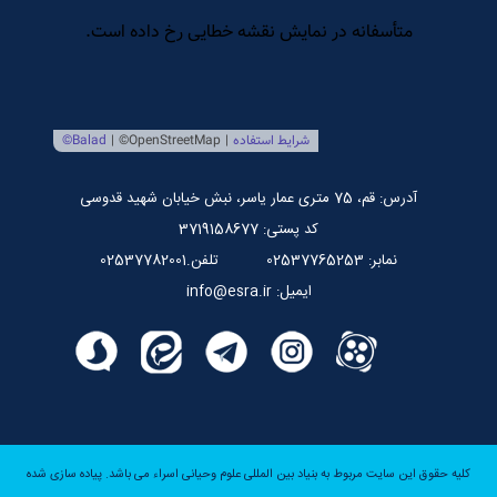
مرکز بین المللی نشر اسراء
صندوق قرض الحسنه اسراء
پایگاه اطلاع رسانی استاد مرتضی جوادی آملی
آدرس: قم، 75 متری عمار یاسر، نبش خیابان شهید قدوسی
کد پستی: 3719158677
نمابر: 02537765253
تلفن.02537782001
ایمیل: info@esra.ir
کلیه حقوق این سایت مربوط به بنیاد بین المللی علوم وحیانی اسراء می باشد.
پیاده سازی شده