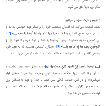
انساني، بعضي از آيات الهي و نيز برخي از سخنان نوراني انسانهاي اسوه و
ملكوتي، ذيلاً نقل مي‌شود:
1. لزوم رعايت تعهّد و ميثاق
تعهّد ايجاب مي‌كند كه انسان متعهد، خود را وامدار عهد خويش بداند و
به آن بدون هيچ كاستي وفا كند؛
﴿يا أيّها الذين امنوا أوفوا بالعقود... ﴾
[3]
؛
اي كساني كه به خداوند ايمان آورديد! به عقد و عهد خود وفا كنيد؛
﴿...و
المُوفُون بِعهدِهِمْ إذا عاهَدوا... ﴾
[4]
؛ «نيكان، كساني هستند كه به عهد خود
وفا مي‌كنند و رعايت تعهدها راهمانند عبادت خداوند، گرامي مي‌دارند».
﴿...و أوفوا بالعهدِ إنّ العهدَ كانَ مسئولاً﴾
[5]
؛ «به ميثاق خود عمل نماييد و
به آن وفا كنيد؛ زيرا هنگام محاسبه الهي رعايت عهد مورد سؤال قرار
مي‌گيرد»؛ و در اين جهت، فرقي بين عهد با خدا و عهد با بندگان وي
نيست؛ پس كارگزار اسلامي كه متعهد به انجام خدمات صادقانه است، در
قيامت مسئول خواهد بود.