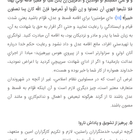
و لو علي أنفسِكُم أو الوالدينِ و الأقربينَ إن يكُنْ غنيّاً أو فقيراً فاللّه أولي بهما
فلا تتّبعوا الهوي أن تعدلوا و إن تَلْوُوا أو تُعرضوا فإنّ اللّه كانَ بِما تعملون
خبيراً﴾
[11]
؛ «اي مؤمنين! براي اقامه قسط و عدل، قوّام باشيد يعني شدت
قيام و ايستادگي را رعايت نماييد و حتي اگر اقرار به حق يا شهادت به آن،
به زيان شما يا پدر و مادر و نزديكان بود، به اقامه آن مبادرت كنيد. توانگري
يا تهيدستي افراد، مانع اقامه عدل و داد نشود و رعايت حكم خدا درباره
آنان اولي و سزاوارتر است و از پيروي هوس بپرهيزيد؛ مبادا از اجراي
عدالت بازمانيد! و اگر از اداي شهادت سرپيچي كرديد يا اعراض نموديد،
خداوند همواره از كار شما با خبر بوده و هست».
غرض آن است كه در مسئولين نظام اسلامي، غير از آنچه در شهروندان
متعارف معتبر است، چيز ديگري لازم است و آن اينكه قوّام به قسط و
عدل باشند تا از گزند هرگونه تبعيض و اهمال و ندانم‌كاري و مانند آن
مصون باشند.
5. پرهيز از تشويق و پاداش ناروا
گرچه ترغيب خدمتگزاران راستين، لازم و تكريم كارگزاران امين و متعهد،