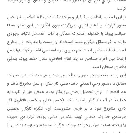
سلامت كارهاي تابع آن در محور سلامت تكوين و تحقق آن قرار خواهد
گرفت.
بر اين اساس، رابطه بين كارگزار و مراجعه كننده در نظام اسلامي، تنها حول
محور قرارداد و اعتبار اداري نمي‌گردد؛ چون انگيزه در اين نظام، همانا
صيانت پيوند با خداوند است كه همگان با ذات اقدسش ارتباط وجودي
دارند و اگر مسائل ديگري مانند استخدام و رياست يا معاونت و... مطرح
است، فقط به منظور ايجاد نظم صوري در جامعه مي‌باشد؛ و گرنه تنها عامل
ارتباط بين افراد مسلمان در يك نظام اسلامي، همان حفظ پيوند بندگي
باخداي سبحان است.
اين پيوند مقدس، در صورتي يافت مي‌شود و مي‌ماند كه هم اصل كار
مطابق با دستور وحي آسماني باشد؛ يعني كار حلال، و عمل مشروع باشد و
هم انجام آن براي تحصيل رضاي پروردگار بوده، هدفي غير از تقرّب به
خداوند در قلب كارگزار راه پيدا نكند (حُسن فعلي و حُسْن فاعلي). اگر
كاري مشروع نبود يا بر فرض مشروعيت آن، انگيزه كارگزار تحصيل
خرسندي خداوند متعالي نبود، بلكه بر اساس روابط قراردادي صورت
پذيرفت، همانند سرابي خواهد بود كه هرگز تشنه مقام و نيازمند به كمال را