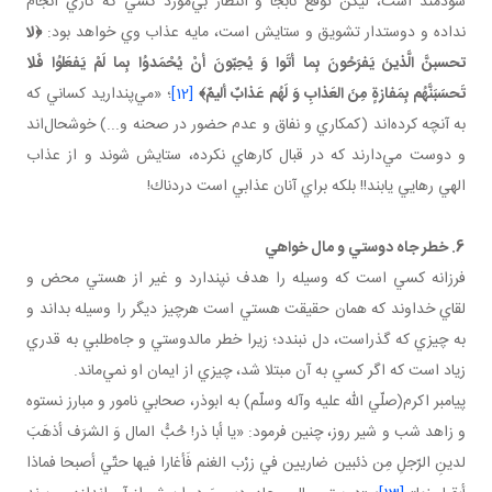
سودمند است، ليكن توقّع نابجا و انتظار بي‌مورد كسي كه كاري انجام
نداده و دوستدار تشويق و ستايش است، مايه عذاب وي خواهد بود:
﴿لا
تحسبنَّ الَّذينَ يَفرَحُونَ بِما أتَوا وَ يُحِبّونَ أنْ يُحْمَدوُا بِما لَمْ يَفعَلوُا فَلا
تَحسَبَنَّهُم بِمَفازةٍ مِنَ العَذابِ وَ لَهُم عَذابٌ أليمٌ﴾
[12]
؛ «مي‌پنداريد كساني كه
به آنچه كرده‌اند (كمكاري و نفاق و عدم حضور در صحنه و...) خوشحال‌اند
و دوست مي‌دارند كه در قبال كارهاي نكرده، ستايش شوند و از عذاب
الهي رهايي يابند!! بلكه براي آنان عذابي است دردناك!
6. خطر جاه دوستي و مال خواهي
فرزانه كسي است كه وسيله را هدف نپندارد و غير از هستي محض و
لقاي خداوند كه همان حقيقت هستي است هرچيز ديگر را وسيله بداند و
به چيزي كه گذراست، دل نبندد؛ زيرا خطر مالدوستي و جاه‌طلبي به قدري
زياد است كه اگر كسي به آن مبتلا شد، چيزي از ايمان او نمي‌ماند.
پيامبر اكرم(صلّي الله عليه وآله وسلّم) به ابوذر، صحابي نامور و مبارز نستوه
و زاهد شب و شير روز، چنين فرمود: «يا أبا ذر! حُبُّ المال وَ الشرَف أذهَبَ
لدينِ الرّجلِ مِن ذئبين ضاريين في زرْب الغنم فَأغارا فيها حتّي أصبحا فماذا