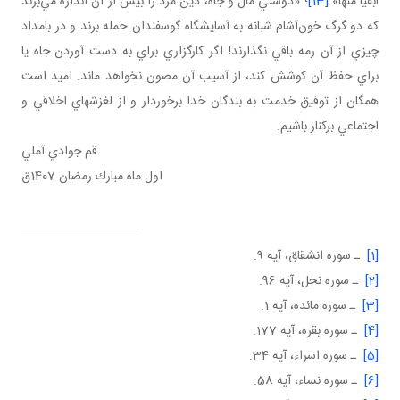
أبقيا منها»
[13]
؛ «دوستي مال و جاه، دين مَرد را بيش از آن اندازه مي‌برند
كه دو گرگ خون‌آشام شبانه به آسايشگاه گوسفندان حمله برند و در بامداد
چيزي از آن رمه باقي نگذارند! اگر كارگزاري براي به دست آوردن جاه يا
براي حفظ آن كوشش كند، از آسيب آن مصون نخواهد ماند. اميد است
همگان از توفيق خدمت به بندگان خدا برخوردار و از لغزشهاي اخلاقي و
اجتماعي بركنار باشيم.
قم جوادي آملي
اول ماه مبارك رمضان 1407ق
[1]
ـ سوره انشقاق، آيه 9.
[2]
ـ سوره نحل، آيه 96.
[3]
ـ سوره مائده، آيه 1.
[4]
ـ سوره بقره، آيه 177.
[5]
ـ سوره اسراء، آيه 34.
[6]
ـ سوره نساء، آيه 58.