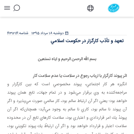
تعهد و تأدّب كارگزار در حكومت اسلامي - دفتر
دوشنبه 18 مرداد 1395
شناسه:
431214
تعهد و تأدّب كارگزار در حكومت اسلامي
بسم اللّه الرحمن الرحيم و اياه نستعين
اثر پيوند کارگزار با ارباب رجوع در سلامت يا عدم سلامت کار
انگيزه هر كار اجتماعي، پيوند مخصوصي است كه بين كارگزار و
مراجعه
كننده به وي برقرار مي‌شود و در تمام جهات، تابع همان پيوند
خواهد بود؛ يعني اگر آن ارتباط سالم بود، كار سالمي صورت مي‌پذيرد و اگر
آن پيوند نا سالم بود، كاري نا سالم به وجود مي‌آيد؛ همچنان‌كه اگر آن
پيوندْ يك امر قراردادي و اعتباري بود، سلامت كارهاي تابع آن در محدوده
سلامت اعتبار و قرارداد خواهد بود و اگر آن ارتباطْ يك پيوند تكويني بود،