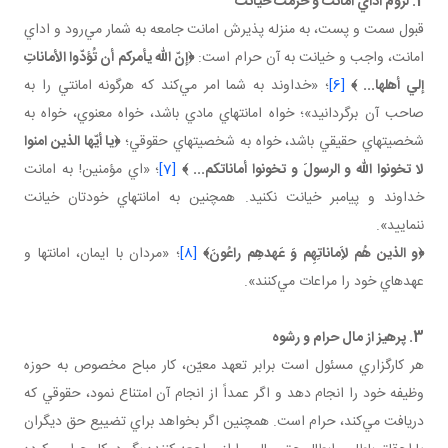
2. لزوم اداي امانت و حرمت خيانت
قبول سمت و پست، به منزله پذيرش امانت جامعه به شمار مي‌رود و اداي
امانت، واجب و خيانت به آن حرام است:
﴿إنّ اللّه يأمركم أن تُؤدّوا الأماناتِ
إلي أهلها... ﴾
[6]
؛ «خداوند به شما امر مي‌كند كه هرگونه امانتي را به
صاحب آن برگردانيد»؛ خواه امانتهاي مادي باشد، خواه معنوي، خواه به
شخصيتهاي حقيقي باشد، خواه به شخصيتهاي حقوقي؛
﴿يا أيّها الذين امنوا
لا تخونوا اللّه و الرسولَ و تخونوا أماناتكم... ﴾
[7]
؛ «اي مؤمنين! به امانت
خداوند و پيامبر خيانت نكنيد. همچنين به امانتهاي خودتان خيانت
ننماييد».
﴿و الذين هُم لاَِماناتِهِم وَ عَهدهِم راعُونَ﴾
[8]
؛ «مردان با ايمان، امانتها و
عهدهاي خود را مراعات مي‌كنند».
3. پرهيز از مال حرام و رشوه
هر كارگزاري مسئول است برابر تعهد معيّن، كار مباح مخصوص به حوزه
وظيفه خود را انجام دهد و اگر عمداً از انجام آن امتناع نمود، حقوقي كه
دريافت مي‌كند، حرام است. همچنين اگر بخواهد براي تضييع حق ديگران