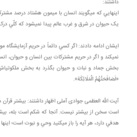
داشتند:
يک حيوان در شرق و غرب عالم پيدا نمي‎شود که کلّي درک بکند. کجا انسان مي‎تواند نسل قبلي او ميمون يا امثال ميمون باشد؟!
ایشان ادامه دادند: اگر کسي دائماً در حريم آزمايشگاه مو
«لَصَافَحَتْهُمُ الْمَلَائِكَة».
هدفي دارد، هر آيه را باز مي‎کنيد وحي و نبوت است؛ اينها ذره‎اي مشترک بين انسان و حيوان نيست.