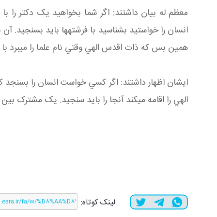
معظم له بیان داشتند: اگر شما بخواهيد يک دکتر را با 
انسان را خواستيد بشناسي
همين بس که ذات اقدس الهي وقتي نام علما را مي‎برد با ملائکه يکجا ذکر مي‎کند. فرمود: ﴿شَهِدَ اللَّهُ أَنَّهُ لا إِلهَ إِلاَّ هُوَ وَ الْمَلائِكَةُ وَ أُولُوا الْعِلْمِ﴾
الهي را اقامه مي‎کند آنجا را بايد سنجيد. يک مشترک بين انسان و دام نيست.
لینک کوتاه: