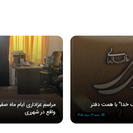
 خدا" با همت دفتر
مراسم‌ عزاداری‌ ایام ماه صف
واقع در شهرری
شنبه 03 مرداد 1405