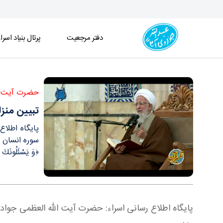
دفتر مرجعیت
پرتال بنیاد اسرا
تبیین منزلت انسان/انسان را با فرشته‎ها بايد سنجيد - دفتر
حضرت آیت ال
تبیین منزلت ا
﴿وَ يَسْئَلُونَكَ 