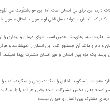
ش بگردد، بله، ره آوردش همين است. فتواي درمان و بيماري را از آزم
بخش جماد و نبات