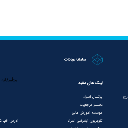
سامانه عبادات
لینک های مفید
رج
پرتــال اسراء
دفتــر مرجعیت
موسسه آموزش عالی
تلویزیون اینترنتی اسراء
آدرس: قم، 75 متری عمار یاسر، نبش خیابان شهید قدوسی