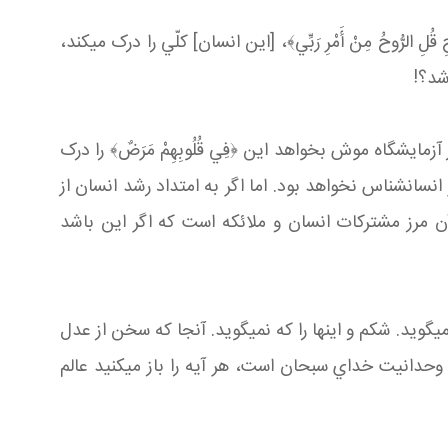
اينهايي که مي‎گويند انسان با ميمون هشتاد درصد مشترکات دارد، اين برای تنِ انسان است. اما اين ﴿وَ يَسْئَلُونَكَ عَنِ الرُّوحِ قُلِ الرُّوحُ مِنْ أَمْرِ رَبِّي﴾، [این انسان] کلّي را درک مي‎کند،
ايشگاه موش بخواهد اين ﴿فِي قُلُوبِهِمْ مَرَضٌ﴾ را درک
نمي‎کند و اگر در حريم مشترکات بين انسان و حيوان، انسان و دام و مانند آن جستجو کند، اين انسان را نمي‎شناسد و هرگز انسان‎شناس نخواهد بود. اما اگر به امتداد رشد انسان از
 و حيوان بگذرد به بخش ملکوتي‎اش برسد يک ذرّه بين انسان و غير انسان مشترک پيدا نمي‎کند. آن مرز مشترکات انسان و ملائکه است که اگر اين باشد
آیت الله العظمی جوادی آملی اظهار داشتند: بيشتر قرآن دارد معنويت را مي‎گويد، اخلاق را مي‎گويد، وحي را مي‎گويد، ادب را مي‎گويد. شکم و اينها را که نمي‎گويد. آنجا که سخن از عدل
است سخن از بيشتر نيست. آنجا که شکم است بله، بيشتر است؛ يعني بخش مشترکات است. وقتي هر آيه را باز مي‎کنيد وحدانيت خداي سبحان است، هر آيه را باز مي‎کنيد عالم