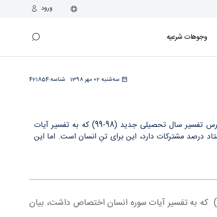
ورود
وجوهات شرعیه
سه‌شنبه 02 مهر 1398
شناسه:
421854
پایگاه اطلاع رسانی اسراء: حضرت آیت الله العظمی جوادی آملی در اولین جلسه درس تفسیر سال تحصیلی جدید (98-99) که به تفسیر آیات
نهايي که مي‎گويند انسان با ميمون هشتاد درصد مشترکات دارد، اين برای تنِ انسان است. اما اين
پایگاه اطلاع رسانی اسراء: حضرت آیت الله العظمی جوادی آملی در اولین جلسه درس تفسیر سال تحصیلی جدید (98-99) که به تفسیر آیات سوره انسان اختصاص داشت، بیان