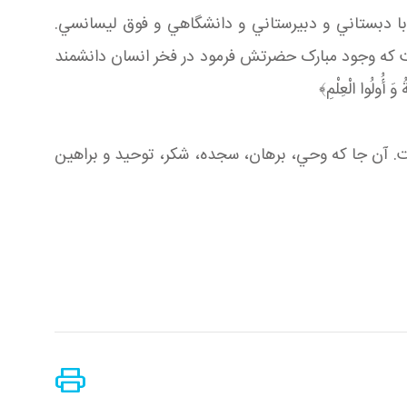
ا با دبستاني و دبيرستاني و دانشگاهي و فوق ليسانسي.
 امام سجاد است که وجود مبارک حضرتش فرمود در فخر انسان دانشمند
وييم هشتاد درصد با بوزينه شريک است. آن جا که وحي، برهان، سجده، شکر، توحيد و براهين