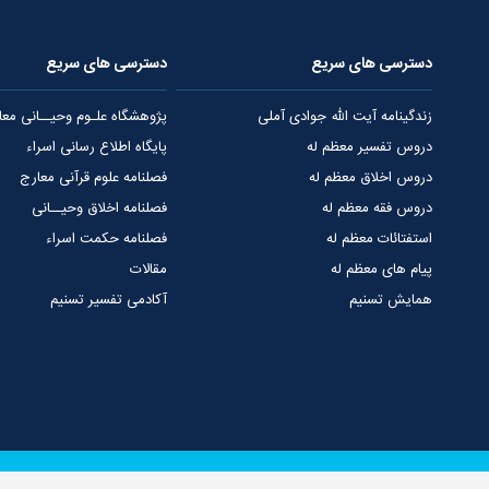
دسترسی های سریع
دسترسی های سریع
زندگینامه آیت الله جوادی آملی
پژوهشگاه علـوم وحیــانی معا
دروس تفسیر معظم له
پایگاه اطلاع رسانی اسراء
دروس اخلاق معظم له
فصلنامه علوم قرآنی معارج
دروس فقه معظم له
فصلنامه اخلاق وحیــانی
استفتائات معظم له
فصلنامه حکمت اسراء
پیام های معظم له
مقالات
همایش تسنیم
آکادمی تفسیر تسنیم
دفتر مرجعیت
پرتال بنیاد اسراء
درباره دفتر مرجعیت
ارتباط با دفاتر