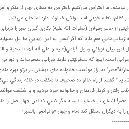
ر نيامده، ما اعتراض مي‌كنيم ،اعتراض به معناي نهي از منكر و ام
 نظام، نظام خوبي است ولکن خداوند دارد امتحان مي‌كند.
تی از خاتم رسولان (صلوات الله علیه) بکاری گیری صبر را دربرابر 
بايي‌هايي هم دارد که اگر كسي به اين زيبايي ها دل بسپارد ب
 اين بيان نوراني رسول گرامي(عليه و علي آله آلاف التحيّة و الث
ي است. اينها كه مسئوليّتي دارند دوراني منسوب‌‌اند و دوراني 
ارکۀ"عصر" به راز موفقیت خانواده های بهشتی در پرتو بهره مندی ا
 شديد؟ گفتند از راه خانواده صحيح. با شفقت در خانه زندگي مي‌
ب رفتار و كردار فرزندان و خانواده خود بوديم و با شفقت مواظب
خُسْرٍ) قسم به عصر! انسان در خسارت است، مگر كسي كه اين چهار اصل
به ديگران منتقل كند سه؛ و چهار «و تواصوا بالصبر»
--------