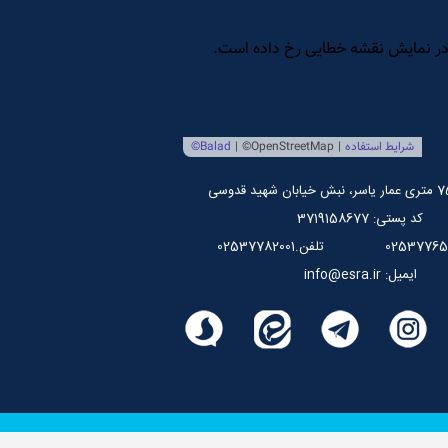
کد پستی: 3719158677
تلفن.02537782001
ایمیل: info@esra.ir
للی علوم وحیانی اسراء می باشد.
پیاده سازی شده توسط
سپهرافزار ایرانیان