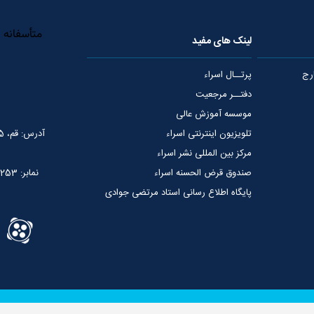
لینک های مفید
رج
پرتــال اسراء
دفتــر مرجعیت
موسسه آموزش عالی
تلویزیون اینترنتی اسراء
آدرس: قم، 75 متری عمار یاسر، نبش خیابان شهید قدوسی
مرکز بین المللی نشر اسراء
صندوق قرض الحسنه اسراء
نمابر: 02537765253
پایگاه اطلاع رسانی استاد مرتضی جوادی
آملی
سوالات شرعی
وجوهات شرعیه
کلیه حقوق این سایت مربوط به بنیاد بین الم