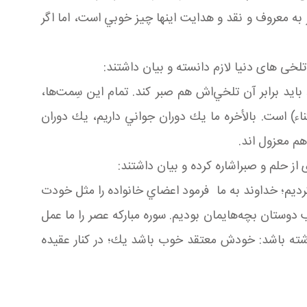
ر به معروف و نقد و هدايت اينها چيز خوبي است، اما اگر
تلخی های دنیا لازم دانسته و بیان داشتند:
ايد برابر آن تلخي‌اش هم صبر كند. تمام اين سِمت‌ها،
ناء) است. بالأخره ما يك دوران جواني داريم، يك دوران
هم معزول اند.
ز حلم و صبراشاره کرده و بیان داشتند:
كرديم؛ خداوند به ما فرمود اعضاي خانواده را مثل خودت
 دوستان بچه‌هايمان بوديم. سوره مباركه عصر را ما عمل
 را داشته باشد: خودش معتقد خوب باشد يك؛ در كنار عقيده