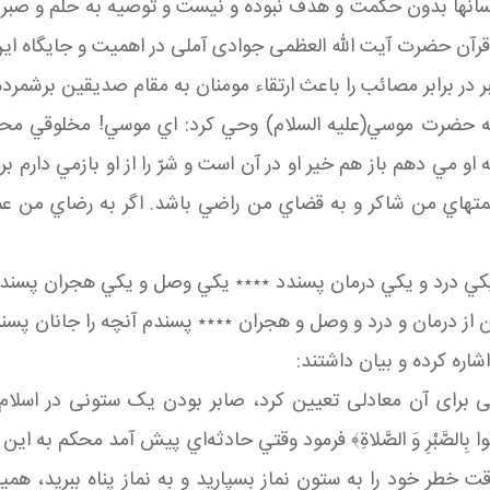
سانها بدون حکمت و هدف نبوده و نیست و توصیه به حلم و صبر نیز
گ قرآن حضرت آیت الله العظمی جوادی آملی در اهمیت و جایگاه ای
 در برابر مصائب را باعث ارتقاء مومنان به مقام صدیقین برشمرده
 حضرت موسي(عليه السلام) وحي كرد: اي موسي! مخلوقي محبوبتر ا
 مي دهم باز هم خير او در آن است و شرّ را از او بازمي دارم ب
هاي من شاكر و به قضاي من راضي باشد. اگر به رضاي من عمل و
ي درد و يكي درمان پسندد ٭٭٭٭ يكي وصل و يكي هجران پسند
از درمان و درد و وصل و هجران ٭٭٭٭ پسندم آنچه را جانان پسن
شاره کرده و بیان داشتند:
تی برای آن معادلی تعیین کرد، صابر بودن یک ستونی در اسل
ُوا بِالصَّبْرِ وَ الصَّلاةِ﴾ فرمود وقتي حادثه‌اي پيش آمد محك
 وقت خطر خود را به ستون نماز بسپارید و به نماز پناه ببری