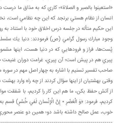
«استعینوا بالصبر و الصلاة»؛ كاري كه به مذاق ما درست د
انسان از نظام هستي برنجد كه اين چه نظامي است، نخير
این حکیم متأله در جلسه درس اخلاق خود با استناد به روای
وجود مبارك رسول گرامي (ص) فرمودند: دنيا يك سلسله زي
پُست‌ها، فراز و فرودهايي كه در دنيا هست، اينها مشمول
پيري هم در پيش است؛ آن پيري، غرامت دوران غنيمت جوان
صاحب تفسیر تسنیم با اشاره به چهار اصل مهم در سوره مب
وقتی بهشتيان از اينها سؤال كردند از چه راه وارد بهشت
از آتش حفظ بكن، ما هم اين كار را كرديم، با شفقت مواظ
كرديم، فرمود: ﴿وَ الْعَصْرِ ٭ إِنَّ الْإِنْسانَ لَفي‏ 
خوب، عمل صالح داشته باشد دو؛ همين دو عنصر محوري را 
--------------------------------------------------------