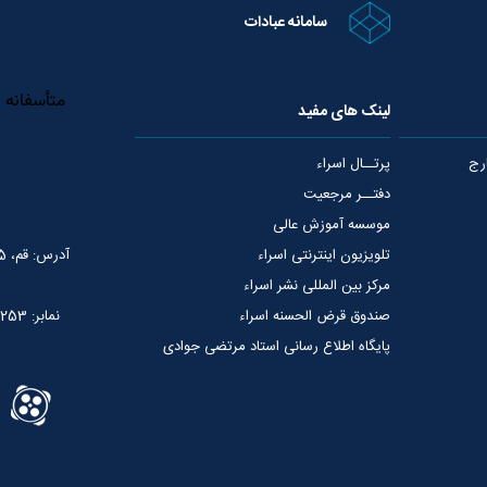
سامانه عبادات
لینک های مفید
رج
پرتــال اسراء
دفتــر مرجعیت
موسسه آموزش عالی
تلویزیون اینترنتی اسراء
آدرس: قم، 75 متری عمار یاسر، نبش خیابان شهید قدوسی
مرکز بین المللی نشر اسراء
صندوق قرض الحسنه اسراء
نمابر: 02537765253
پایگاه اطلاع رسانی استاد مرتضی جوادی
آملی