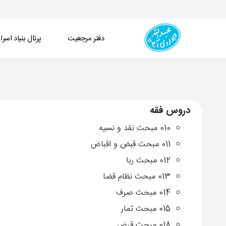
دفتر مرجعیت
پرتال بنیاد اسرا
آرشیو دروس فقه - دفتر
دروس فقه
010 مبحث نقد و نسیه
011 مبحث قبض و اقباض
012 مبحث ربا
013 مبحث نظام قضا
014 مبحث صرف
015 مبحث ثمار
018 مبحث قرض