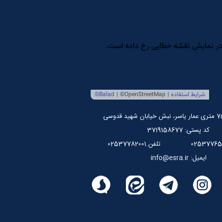
کد پستی: 3719158677
تلفن.02537782001
ایمیل: info@esra.ir