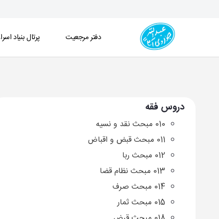
دفتر مرجعیت
پرتال بنیاد اسرا
آرشیو دروس فقه - دفتر
دروس فقه
010 مبحث نقد و نسیه
011 مبحث قبض و اقباض
012 مبحث ربا
013 مبحث نظام قضا
014 مبحث صرف
015 مبحث ثمار
018 مبحث قرض