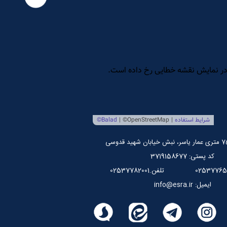
کد پستی: 3719158677
تلفن.02537782001
ایمیل: info@esra.ir