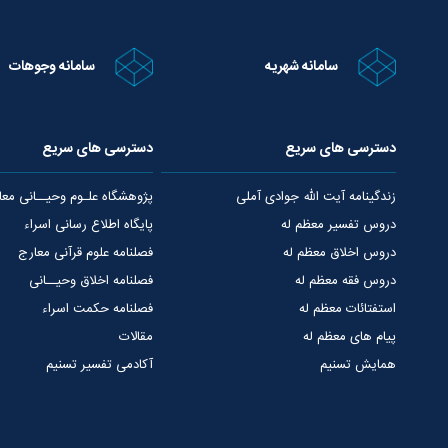
سامانه شهریه
سامانه وجوهات
دسترسی های سریع
دسترسی های سریع
زندگینامه آیت الله جوادی آملی
پژوهشگاه علـوم وحیــانی معا
دروس تفسیر معظم له
پایگاه اطلاع رسانی اسراء
دروس اخلاق معظم له
فصلنامه علوم قرآنی معارج
دروس فقه معظم له
فصلنامه اخلاق وحیــانی
استفتائات معظم له
فصلنامه حکمت اسراء
پیام های معظم له
مقالات
همایش تسنیم
آکادمی تفسیر تسنیم