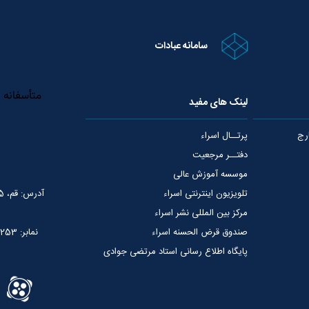
سامانه عبادات
لینک های مفید
رج
پرتــال اسراء
دفتــر مرجعیت
موسسه آموزش عالی
تلویزیون اینترنتی اسراء
آدرس: قم، 75 متری عمار یاسر، نبش خیابان شهید قدوسی
مرکز بین المللی نشر اسراء
صندوق قرض الحسنه اسراء
نمابر: 02537765253
پایگاه اطلاع رسانی استاد مرتضی جوادی
آملی