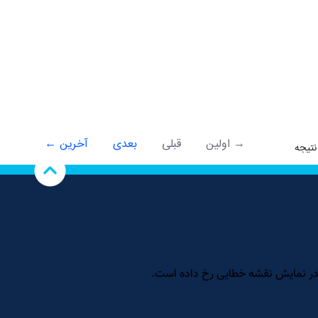
→ اولین
قبلی
بعدی
آخرین ←