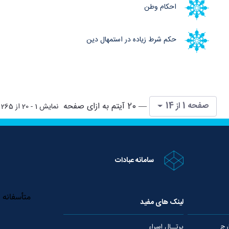
احکام وطن
حکم شرط زیاده در استمهال دین
صفحه 1 از 14
— 20 آیتم به ازای صفحه
نمایش 1 - 20 از 265 نتیجه
سامانه عبادات
لینک های مفید
رج
پرتــال اسراء