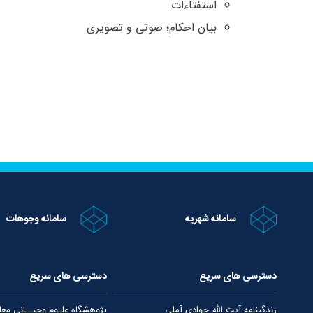
استفتاءات
بیان احکام؛ صوتی و تصویری
سامانه شهریه
سامانه وجوهات
دسترسی های سریع
دسترسی های سریع
زندگینامه آیت الله جوادی آملی
پژوهشگاه علـوم وحیــانی معا