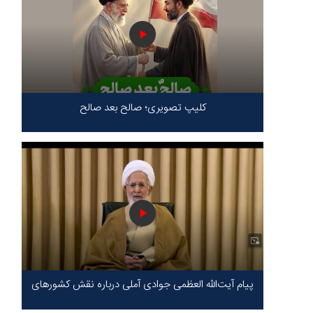
کلیپ تصویری؛ صالح بعد صالح
پیام آیت‌الله العظمی جوادی آملی درباره نقش کشورهای
محور مقاومت / حقیقت محور مقاومت یعنی ایستادگی
در برابر ظلم!