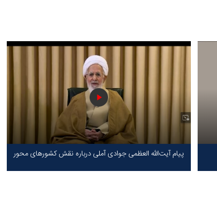
پیام آیت‌الله العظمی جوادی آملی درباره نقش کشورهای محور
مقاومت / حقیقت محور مقاومت یعنی ایستادگی در برابر ظلم!