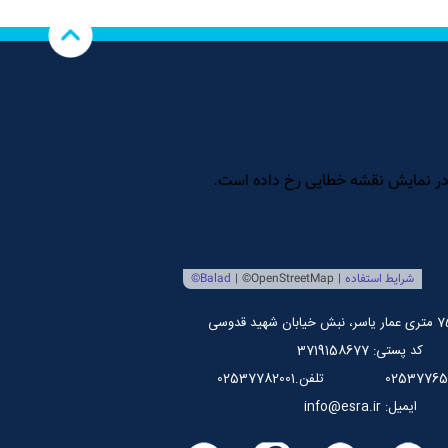
کد پستی: 3719158677
تلفن.02537782001
ایمیل: info@esra.ir