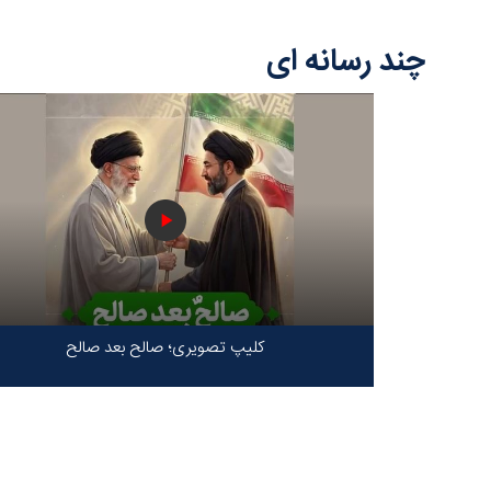
چند رسانه ای
کلیپ تصویری؛ صالح بعد صالح