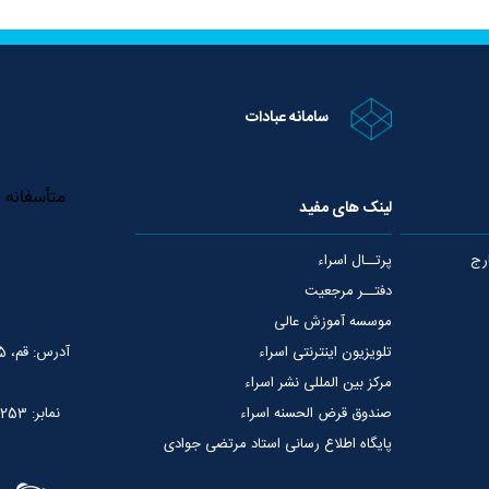
سامانه عبادات
لینک های مفید
رج
پرتــال اسراء
دفتــر مرجعیت
موسسه آموزش عالی
تلویزیون اینترنتی اسراء
آدرس: قم، 75 متری عمار یاسر، نبش خیابان شهید قدوسی
مرکز بین المللی نشر اسراء
صندوق قرض الحسنه اسراء
نمابر: 02537765253
پایگاه اطلاع رسانی استاد مرتضی جوادی
آملی