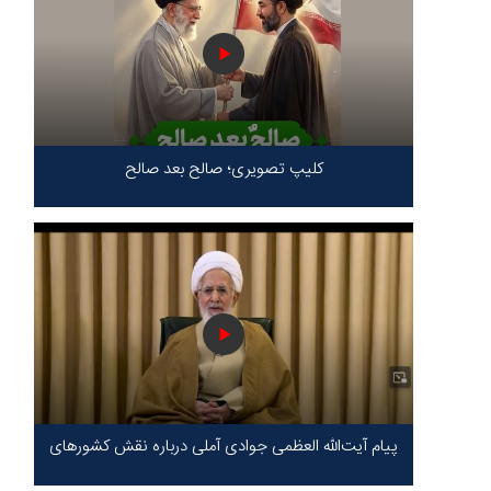
کلیپ تصویری؛ صالح بعد صالح
پیام آیت‌الله العظمی جوادی آملی درباره نقش کشورهای
محور مقاومت / حقیقت محور مقاومت یعنی ایستادگی
در برابر ظلم!