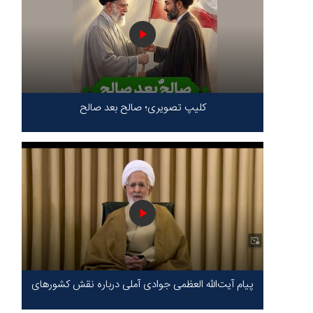
کلیپ تصویری؛ صالح بعد صالح
پیام آیت‌الله العظمی جوادی آملی درباره نقش کشورهای
محور مقاومت / حقیقت محور مقاومت یعنی ایستادگی
در برابر ظلم!