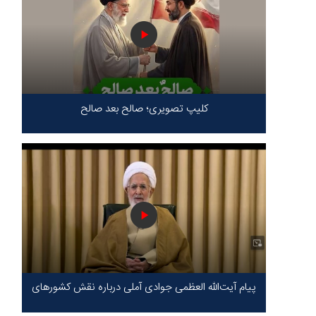
کلیپ تصویری؛ صالح بعد صالح
پیام آیت‌الله العظمی جوادی آملی درباره نقش کشورهای
محور مقاومت / حقیقت محور مقاومت یعنی ایستادگی
در برابر ظلم!