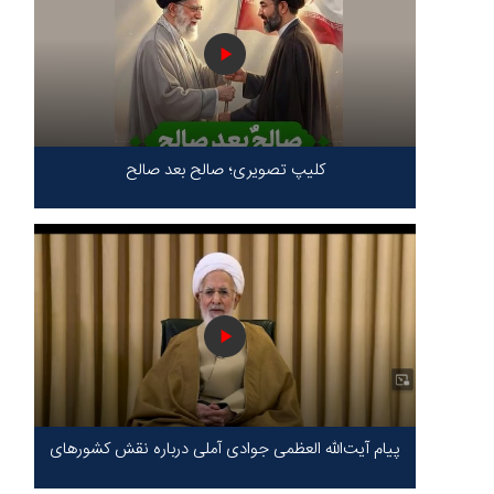
کلیپ تصویری؛ صالح بعد صالح
پیام آیت‌الله العظمی جوادی آملی درباره نقش کشورهای
محور مقاومت / حقیقت محور مقاومت یعنی ایستادگی
در برابر ظلم!