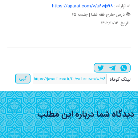
↙️ آپارات:
https://aparat.com/v/u6wjx98
📚 درس خارج فقه قضا | جلسه ۶۵
تاریخ: ۱۴۰۲/۱۱/۱۴
کپی
لینک کوتاه:
دیدگاه شما درباره این مطلب