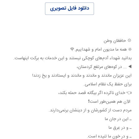
دانلود فایل تصویری
💠 حافظان وطن
❇️ همه ما مديون امام و شهداييم.🌹
بدانيد شهداء آدم‌های کوچکی نيستند و اين خدمات به برکت اينهاست.
◀️ ... در کوه‌های مرتفع کردستان،
اين عزيزان ماندند و ماندند و ماندند و ايستادند و يخ زدند!
برای حفظ يک نظام اسلامی.
👈 خدای ناکرده اگر بيگانه قصد حمله بکند،
الآن هم همين‌طور است❗️
مردم دست از کشورشان و از دينشان برنمی‌دارند.
ـ اين در جان ما
ـ و در عِرق ما
ـ و در خون ما تنيده است.