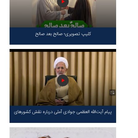
کلیپ تصویری؛ صالح بعد صالح
پیام آیت‌الله العظمی جوادی آملی درباره نقش کشورهای
محور مقاومت / حقیقت محور مقاومت یعنی ایستادگی
در برابر ظلم!