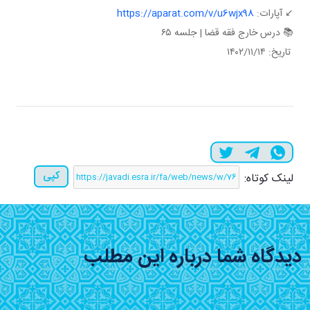
↙️ آپارات:
https://aparat.com/v/u6wjx98
📚 درس خارج فقه قضا | جلسه ۶۵
تاریخ: ۱۴۰۲/۱۱/۱۴
کپی
لینک کوتاه:
دیدگاه شما درباره این مطلب