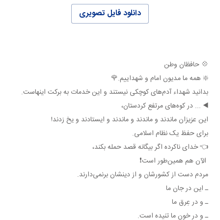
دانلود فایل تصویری
💠 حافظان وطن
❇️ همه ما مديون امام و شهداييم.🌹
بدانيد شهداء آدم‌های کوچکی نيستند و اين خدمات به برکت اينهاست.
◀️ ... در کوه‌های مرتفع کردستان،
اين عزيزان ماندند و ماندند و ماندند و ايستادند و يخ زدند!
برای حفظ يک نظام اسلامی.
👈 خدای ناکرده اگر بيگانه قصد حمله بکند،
الآن هم همين‌طور است❗️
مردم دست از کشورشان و از دينشان برنمی‌دارند.
ـ اين در جان ما
ـ و در عِرق ما
ـ و در خون ما تنيده است.