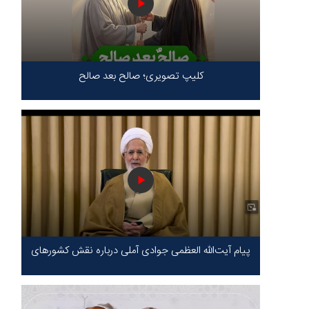
کلیپ تصویری؛ صالح بعد صالح
پیام آیت‌الله العظمی جوادی آملی درباره نقش کشورهای
محور مقاومت / حقیقت محور مقاومت یعنی ایستادگی
در برابر ظلم!