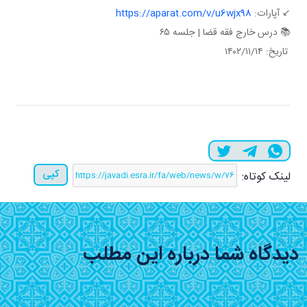
↙️ آپارات:
https://aparat.com/v/u6wjx98
📚 درس خارج فقه قضا | جلسه ۶۵
تاریخ: ۱۴۰۲/۱۱/۱۴
کپی
لینک کوتاه:
دیدگاه شما درباره این مطلب