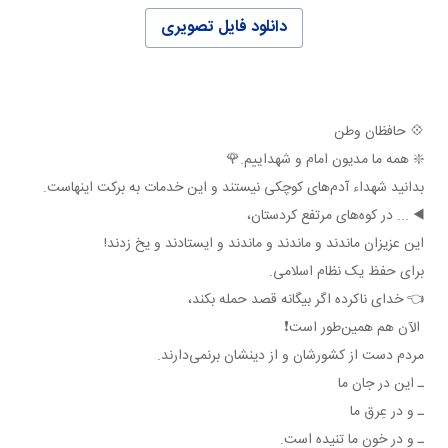
دانلود فایل تصویری
💠 حافظان وطن
❇️ همه ما مديون امام و شهداييم.🌹
بدانيد شهداء آدم‌های کوچکی نيستند و اين خدمات به برکت اينهاست.
◀️ ... در کوه‌های مرتفع کردستان،
اين عزيزان ماندند و ماندند و ماندند و ايستادند و يخ زدند!
برای حفظ يک نظام اسلامی.
👈 خدای ناکرده اگر بيگانه قصد حمله بکند،
الآن هم همين‌طور است❗️
مردم دست از کشورشان و از دينشان برنمی‌دارند.
ـ اين در جان ما
ـ و در عِرق ما
ـ و در خون ما تنيده است.