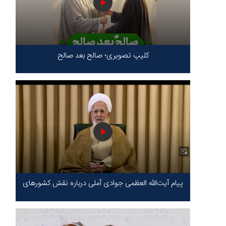
کلیپ تصویری؛ صالح بعد صالح
پیام آیت‌الله العظمی جوادی آملی درباره نقش کشورهای
محور مقاومت / حقیقت محور مقاومت یعنی ایستادگی
در برابر ظلم!