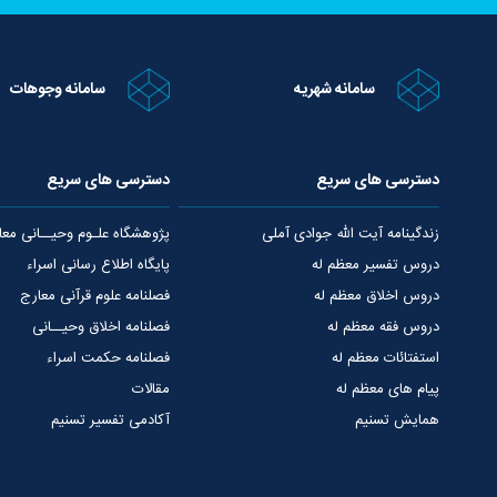
سامانه شهریه
سامانه وجوهات
دسترسی های سریع
دسترسی های سریع
زندگینامه آیت الله جوادی آملی
پژوهشگاه علـوم وحیــانی معا
دروس تفسیر معظم له
پایگاه اطلاع رسانی اسراء
دروس اخلاق معظم له
فصلنامه علوم قرآنی معارج
دروس فقه معظم له
فصلنامه اخلاق وحیــانی
استفتائات معظم له
فصلنامه حکمت اسراء
پیام های معظم له
مقالات
همایش تسنیم
آکادمی تفسیر تسنیم