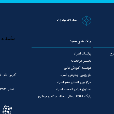
سامانه عبادات
لینک های مفید
رج
پرتــال اسراء
دفتــر مرجعیت
موسسه آموزش عالی
تلویزیون اینترنتی اسراء
آدرس: قم، 75 متری عمار یاسر، نبش خیابان شهید قدوسی
مرکز بین المللی نشر اسراء
صندوق قرض الحسنه اسراء
نمابر: 02537765253
پایگاه اطلاع رسانی استاد مرتضی جوادی
آملی