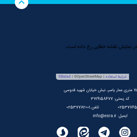
کد پستی: 3719158677
تلفن.02537782001
ایمیل: info@esra.ir