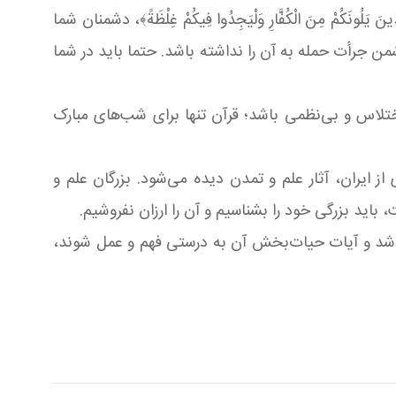
نَكُمْ مِنَ الْكُفَّارِ وَلْيَجِدُوا فِيكُمْ غِلْظَةً﴾، دشمنان شما
من جرأت حمله به آن را نداشته باشد. حتما باید در شما
ختلاس و بی‌نظمی باشد؛ قرآن تنها برای شب‌های مبارک
از ایران، آثار علم و تمدن دیده می‌شود. بزرگان علم و
اید بزرگی‌ خود را بشناسیم و آن را ارزان نفروشیم.
صل باشد و آیات حیات‌بخش آن به درستی فهم و عمل شوند،