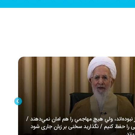
ز نبوده‌اند، ولي هيچ مهاجمي را هم امان نمي‌دهند /
را حفظ کنیم / نگذارید سخنی بر زبان جاری شود
زند
تأ