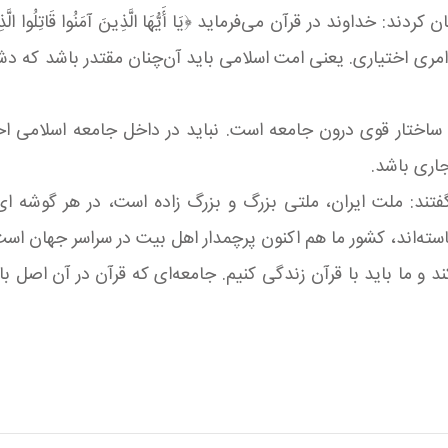
ند در قرآن می‌فرماید ﴿يَا أَيُّهَا الَّذِينَ آمَنُوا قَاتِلُوا الَّذِينَ يَلُو
مری اختیاری. یعنی امت اسلامی باید آن‌چنان مقتدر باشد که دش
و ساختار قوی درون جامعه است. نباید در داخل جامعه اسلامی ا
اری باشد.
تند: ملت ایران، ملتی بزرگ و بزرگ زاده است، در هر گوشه‌ ای 
سته‌اند، کشور ما هم اکنون پرچمدار اهل بیت در سراسر جهان است، ب
‌کند و ما باید با قرآن زندگی کنیم. جامعه‌ای که قرآن در آن ا