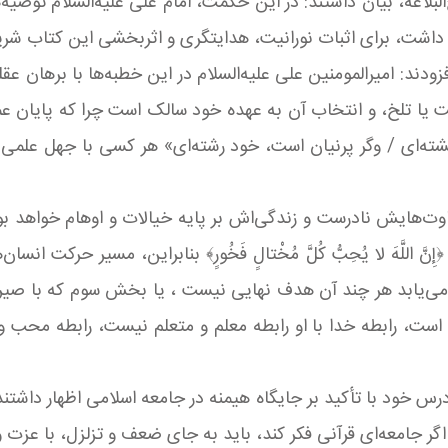
له العظمی جوادی آملی با اشاره به حکمت ۱۴۷ نهج‌البلاغه، بیان داشتند: در این حکمت، امام 
وجود داشت، برای اثبات نورانیت، هدایتگری و اثربخشی این کتاب ش
ودند: امیرالمومنین علی علیه‌السلام در این خطبه‌ها با برهان 
است یا تلخ، و انتخاب آن به عهده خود سالک است چرا که پایان
کشته‌ای / وگر پرنیان است، خود رشته‌ای» هر کسی با جهل علمی 
، قضاوت‌هایش نادرست و زندگی‌اش بر پایه خیالات و اوهام خواهد
للَّهَ لا يُحِبُّ كُلَّ مُخْتالٍ فَخُورٍ﴾ بنابراین، مسیر حرکت ان
می‌یابد هر چند آن هدف نهایی نیست ، یا بخش سوم که با صیرورت
رابطه خدا با او رابطه معلم و متعلم نیست، رابطه محب و محبوب ا
 خود با تأکید بر جایگاه هیمنه در جامعه اسلامی اظهار داشتند:
گر جامعه‌ای قرآنی فکر کند، باید به جای ضعف و تزلزل، با عزت 