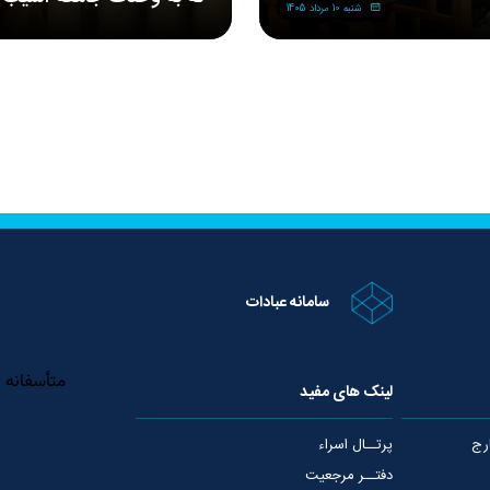
شنبه 10 مرداد 1405
 محسنی اژه‌ای، رئیس قوه
 با حضرت آیت‌الله العظمی جوادی آملی
جمعی از فرماندهان، خانواده‌ها
آیت‌الله العظمی جوادی آملی برگ
سامانه عبادات
لینک های مفید
رج
پرتــال اسراء
دفتــر مرجعیت