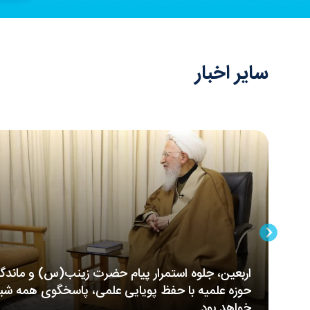
سایر اخبار
اربعین، جلوه استمرار پیام حضرت زینب(س) و ماندگ
حوزه علمیه با حفظ پویایی علمی، پاسخگوی همه شبها
خواهد بود