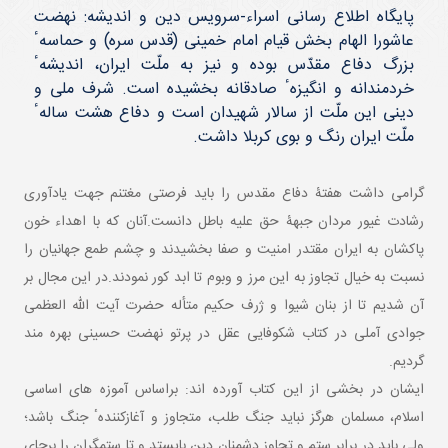
پایگاه اطلاع رسانی اسراء-سرویس دین و اندیشه: نهضت
عاشورا الهام بخش قیام امام خمینی (قدس سره) و حماسهٴ
بزرگ دفاع مقدّس بوده و نیز به ملّت ایران، اندیشهٴ
خردمندانه و انگیزهٴ صادقانه بخشیده است. شرف ملی و
دینی این ملّت از سالار شهیدان است و دفاع هشت سالهٴ
ملّت ایران رنگ و بوی کربلا داشت.
گرامی داشت هفتۀ دفاع مقدس را باید فرصتی مغتنم جهت یادآوری
رشادت غیور مردان جبهۀ حق علیه باطل دانست.آنان که با اهداء خون
پاکشان به ایران مقتدر امنیت و صفا بخشیدند و چشم طمع جهانیان را
نسبت به خیال تجاوز به این مرز و وبوم تا ابد کور نمودند.در این مجال بر
آن شدیم تا از بنان شیوا و ژرف حکیم متأله حضرت آیت الله العظمی
جوادی آملی در کتاب شکوفایی عقل در پرتو نهضت حسینی بهره مند
گردیم.
ایشان در بخشی از این کتاب آورده اند: براساس آموزه ‏های اساسی
اسلام، مسلمان هرگز نباید جنگ طلب، متجاوز و آغازکنندهٴ جنگ باشد؛
ولی باید در برابر ستم و تجاوز دشمنان دین بایستد و تا ستمگران را برجای