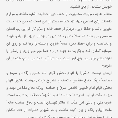
خویش ننشاند، از پای ننشیند.
معظم له به ضرورت محبوبیت و حفظ دین خداوند اشاره داشته و مرقوم
داشتند: رکن اساسی جهاد نزد شما محبوب‏تر از این است که دین خدا حیات
دنیایی باشد و حفظ دین، عزیزتر از حفظ خانه و مرکز کار. از این‏ رو، انسان
مصممی می ‏طلبد که عملا ً نشان دهد دین در نزد او عزیزتر از برادر، فرزند
و دنیاست و برای حفظ دین، همهٴ شؤون وابسته را رها کند و روی آن
سرمایه‏ گذاری کند و بگوید: به جهاد در راه خدا مهر می‏ ورزم و زندگی با
افراد ظالم برای من رنج ‏آور است و نه تنها آن را بد می‏ دانم، بلکه از آن
منزجرم.
ایشان نهضت عاشورا را الهام بخش قیام امام خمینی (قدس سره) و
حماسهٴ بزرگ دفاع مقدّس دانسته و تشریح کردند: نهضت عاشورا الهام
بخش قیام امام خمینی (قدس سره) و حماسهٴ بزرگ دفاع مقدّس بوده و
نیز به ملّت ایران، اندیشهٴ خردمندانه و انگیزهٴ صادقانه بخشیده است.
شرف ملی و دینی این ملّت از سالار شهیدان است و دفاع هشت سالهٴ
ملّت ایران رنگ و بوی کربلا داشت و در شب‏های عملیات از خط شکنان
خاکریز مقدّم، نوایی جزمرثیهٴ «یاحسین»به گوش نمی‏ رسید.