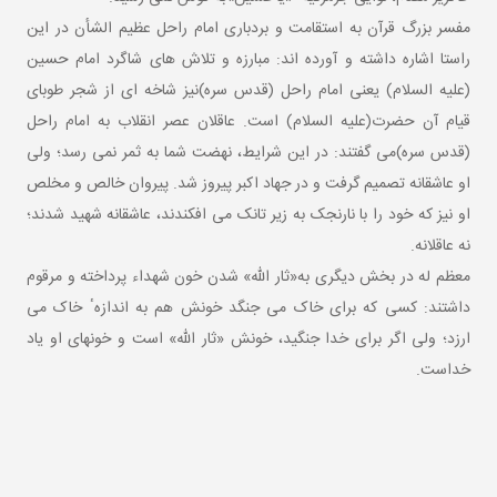
مفسر بزرگ قرآن به استقامت و بردباری امام راحل عظیم الشأن در این
راستا اشاره داشته و آورده اند: مبارزه و تلاش‏ های شاگرد امام حسین
(علیه‏ السلام) یعنی امام راحل (قدس سره)نیز شاخه ‏ای از شجر طوبای
قیام آن حضرت(علیه ‏السلام) است. عاقلان عصر انقلاب به امام راحل
(قدس سره)می‏ گفتند: در این شرایط، نهضت شما به ثمر نمی‏ رسد؛ ولی
او عاشقانه تصمیم گرفت و در جهاد اکبر پیروز شد. پیروان خالص و مخلص
او نیز که خود را با نارنجک به زیر تانک می‏ افکندند، عاشقانه شهید شدند؛
نه عاقلانه.
معظم له در بخش دیگری به«ثار الله» شدن خون شهداء پرداخته و مرقوم
داشتند: کسی که برای خاک می‏ جنگد خونش هم به اندازهٴ خاک می‏
ارزد؛ ولی اگر برای خدا جنگید، خونش «ثار الله» است و خونهای او یاد
خداست.