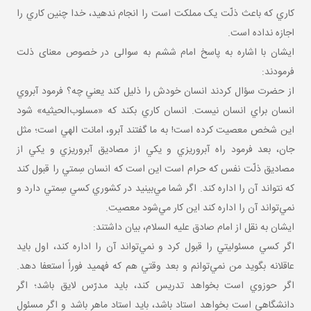
کاري که باعث ذلّت يک مملکت است را انجام ندهيد، خدا چنين کاري را
اجازه نداده است.
ایشان با اشاره به پاسخ امام ششم به سوالی در خصوص معنای ذلت
فرمودند:
از حضرت سؤال کردند انسان خودش را ذليل کند يعني چه؟ فرمود آبروي
انسان براي انسان نيست. انسان کاري بکند که «مسلوب‌الحيثيه» شود
اين شخص معصيت کرده است! به ما گفتند آبرو، امانت الهي است؛ مثل
جان، بعد فرمود راه آبروريزي و يکي از مصاديق آبروريزي و يکي از
مصاديق ذلّت نفس که حرام است اين است که انسان سِمتي را قبول کند
که نتواند آن را اداره کند. اگر شما مي‌بينيد در کشوري کسي سِمتي دارد و
نمي‌تواند آن را اداره کند اين کار مي‌شود معصيت.
ایشان به نقل از امام صادق علیه السلام، بیان داشتند:
اگر کسي مسئوليتي را قبول کرد و نمي‌تواند آن را اداره کند، اول بايد
عاقلانه بگويد من نمي‌توانم و بعد وقتي هم که فهميد فوراً استعفا دهد.
اگر حوزوي است بخواهد تدريس کند، بايد مدرّس لايق باشد؛ اگر
دانشگاهي است بخواهد استاد باشد، بايد استاد ماهر باشد و اگر مسئول