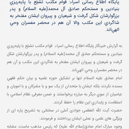
پایگاه اطلاع رسانی اسراء: قوام مكتب تشيّع با پايه‌ريزي
بنيادين و مستحكم صادق آل محمد(عليه السلام) و پدر
بزرگوارشان شكل گرفت و شيعيان و پيروان ايشان مفتخر به
شاگردي اين مكتب والا آن هم در محضر مفسران وحي
الهي‌اند.
به گزارش خبرنگار پایگاه اطلاع رسانی اسراء: قوام مكتب تشيّع با پايه‌ريزي
بنيادين و مستحكم صادق آل محمد(عليه السلام) و پدر بزرگوارشان شكل
گرفت و شيعيان و پيروان ايشان مفتخر به شاگردي اين مكتب و آن هم
در محضر مفسران وحي الهي‌اند.
امام صادق علیه السلام تنها بر تشکیل حوزه علميه و بیان حکم فقهي
بسنده نکردند بلکه ایشان با ملحدان از يک سو و با مشرکان و با امويان و
عباسيان از سوي ديگر به مبارزه برخواستند و ضمن معرفی نظام اسلامي با
استقامت و پايداري اين نظام را حفظ کردند.
حضرت آیت الله العظمی جوادی آملی در سخنانی به تشریح پاره ای از
ویژگی های علمی و عملی ایشان پرداختند و فرمودند:
وجود مبارک امام صادق(سلام الله عليه) که رئيس مذهب ماست، مشابه