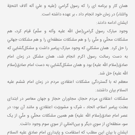
همان کار و برنامه ای را که رسول گرامي (عليه و علي آله آلاف التحيّة
والثناء) در زمان خود انجام داد ، بر عهده داشته است.
ایشان ادامه دادند:
وجود مبارک رسول گرامي(صل الله عليه وآله و سلّم) قيام کرد، هم
مشکلات محلّي و ملّي را و هم مشکلات منطقه‌اي را و هم مشکلات جهاني
را حل کرد. همان مشکلي که وجود مبارک پيامبر داشت و مشکل‌گشايي که
به دست رسالت رسول اکرم انجام شد، همان مشکل در زمان امام
صادق(سلام الله عليه) بود و همان مشکل‌گشايي به دست امام صادق(سلام
الله عليه) حل شد.
معظم له با گستردگی مشکلات اعتقادی مردم در زمان امام ششم علیه
السلام بیان داشتند:
مشکلات اعتقادي مردم حجاز، مجاوران حجاز و جهان معاصر در ابتدای
بعثت پیامبر اسلام، الحاد ، شرک و مشوبيّت اعتقادي و مانند آن بود؛ در
عصر امام صادق(سلام الله عليه) هم همين مشکلات محلّي و ملّي از يک
سو، منطقه‌اي از سوي ديگر و بين‌المللي از سوي سوم وجود داشت.
ایشان با بیان این مطلب که استقامت و پایداری امام صادق علیه السلام