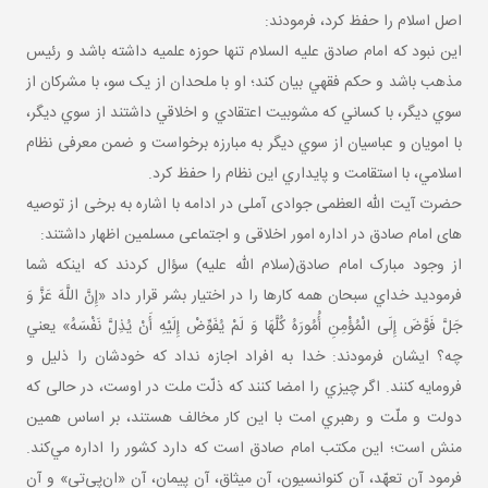
اصل اسلام را حفظ کرد، فرمودند:
این نبود که امام صادق علیه السلام تنها حوزه علميه داشته باشد و رئيس
مذهب باشد و حکم فقهي بيان کند؛ او با ملحدان از يک سو، با مشرکان از
سوي ديگر، با کساني که مشوبيت اعتقادي و اخلاقي داشتند از سوي ديگر،
با امويان و عباسيان از سوي ديگر به مبارزه برخواست و ضمن معرفی نظام
اسلامي، با استقامت و پايداري اين نظام را حفظ کرد.
حضرت آیت الله العظمی جوادی آملی در ادامه با اشاره به برخی از توصیه
های امام صادق در اداره امور اخلاقی و اجتماعی مسلمین اظهار داشتند:
از وجود مبارک امام صادق(سلام الله عليه) سؤال کردند که اينکه شما
فرموديد خداي سبحان همه کارها را در اختيار بشر قرار داد «إِنَّ اللَّهَ عَزَّ وَ
جَلَّ فَوَّضَ‏ إِلَی‏ الْمُؤْمِنِ‏ أُمُورَهُ‏ کُلَّهَا وَ لَمْ يُفَوِّضْ إِلَيْهِ أَنْ يُذِلَّ نَفْسَهُ» يعني
چه؟ ایشان فرمودند: خدا به افراد اجازه نداد که خودشان را ذليل و
فرومايه کنند. اگر چيزي را امضا کنند که ذلّت ملت در اوست، در حالی که
دولت و ملّت و رهبري امت با اين کار مخالف‌ هستند، بر اساس همين
منش است؛ اين مکتب امام صادق است که دارد کشور را اداره مي‌کند.
فرمود آن تعهّد، آن کنوانسيون، آن ميثاق، آن پيمان، آن «ان‌پی‌تی» و آن