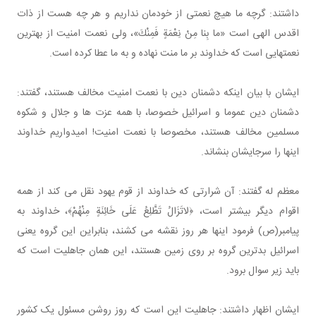
داشتند: گرچه ما هیچ نعمتی از خودمان نداریم و هر چه هست از ذات
اقدس الهی است «ما بِنا مِنْ نِعْمَةٍ فَمِنْكَ»، ولی نعمت امنیت از بهترین
نعمتهایی است که خداوند بر ما منت نهاده و به ما عطا کرده است.
ایشان با بیان اینکه دشمنان دین با نعمت امنیت مخالف هستند، گفتند:
دشمنان دین عموما و اسرائیل خصوصا، با همه عزت ها و جلال و شکوه
مسلمین مخالف هستند، مخصوصا با نعمت امنیت! امیدواریم خداوند
اینها را سرجایشان بنشاند.
معظم له گفتند: آن شرارتی که خداوند از قوم یهود نقل می کند از همه
اقوام دیگر بیشتر است، ﴿لاتَزَالُ تَطَّلِعُ عَلَى خَائِنَةٍ مِنْهُمْ﴾، خداوند به
پیامبر(ص) فرمود اینها هر روز نقشه می کشند، بنابراین این گروه یعنی
اسرائیل بدترین گروه بر روی زمین هستند، این همان جاهلیت است که
باید زیر سوال برود.
ایشان اظهار داشتند: جاهلیت این است که روز روشن مسئول یک کشور