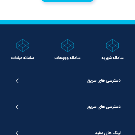
سامانه شهریه
سامانه وجوهات
سامانه عبادات
دسترسی های سریع
زندگینامه آیت الله جوادی آملی
دروس تفسیر معظم له
دسترسی های سریع
دروس اخلاق معظم له
دروس فقه معظم له
پژوهشگاه علـوم وحیــانی معارج
استفتائات معظم له
پایگاه اطلاع رسانی اسراء
لینک های مفید