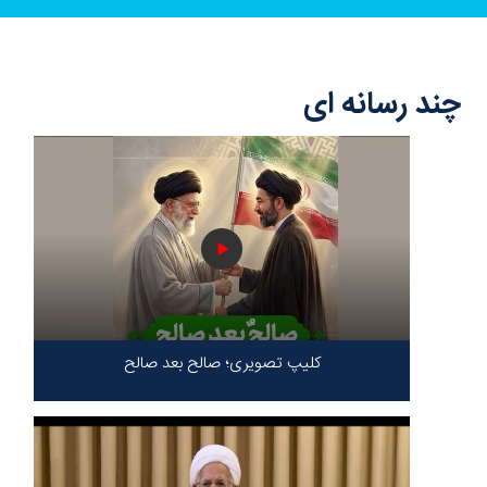
چند رسانه ای
کلیپ تصویری؛ صالح بعد صالح