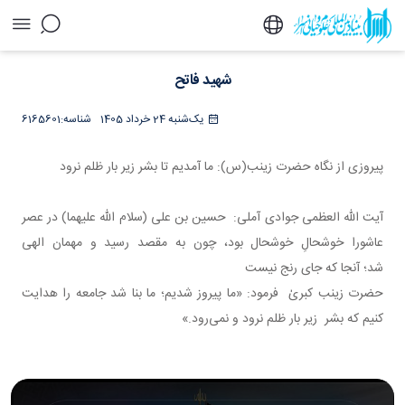
شهید فاتح - خبرگزاری اسراء
شهید فاتح
یک‌شنبه 24 خرداد 1405
شناسه:
6165601
پیروزی از نگاه حضرت زینب(س): ما آمدیم تا بشر زیر بار ظلم نرود
​​​​​​​آیت الله العظمی جوادی آملی: حسین بن علی (سلام الله علیهما) در عصر
عاشورا خوشحالِ خوشحال بود، چون به مقصد رسید و مهمان الهی
شد؛ آنجا که جای رنج نیست
حضرت زینب کبریٰ فرمود: «ما پیروز شدیم؛ ما بنا شد جامعه را هدایت
کنیم که بشر زیر بار ظلم نرود و نمی‌رود.»