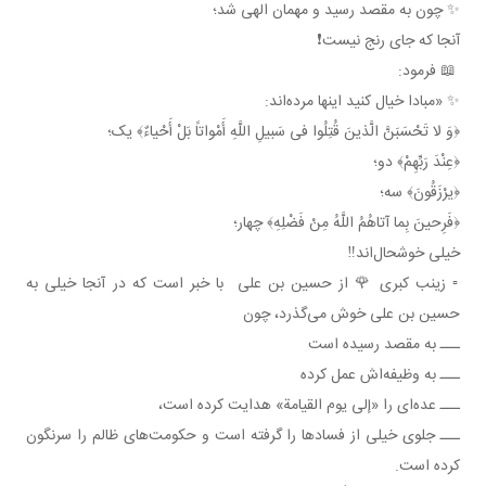
✨ چون به مقصد رسید و مهمان الهی شد؛
آنجا که جای رنج نیست❗️
📖 فرمود:
✨ «مبادا خیال کنید اینها مرده‌اند:
﴿وَ لا تَحْسَبَنَّ الَّذینَ قُتِلُوا فی‏ سَبیلِ اللَّهِ أَمْواتاً بَلْ أَحْیاءٌ﴾ یک؛
﴿عِنْدَ رَبِّهِمْ﴾ دو؛
﴿یرْزَقُونَ﴾ سه؛
﴿فَرِحینَ بِما آتاهُمُ اللَّهُ مِنْ فَضْلِهِ﴾ چهار؛
خیلی خوشحال‌اند‼️
▫️ زینب کبری 🌹 از حسین بن علی با خبر است که در آنجا خیلی به
حسین بن علی خوش می‌گذرد، چون
ـــ به مقصد رسیده است
ـــ به وظیفه‌اش عمل کرده
ـــ عده‌ای را «إلی یوم القیامة» هدایت کرده است،
ـــ جلوی خیلی از فسادها را گرفته است و حکومت‌های ظالم را سرنگون
کرده است.