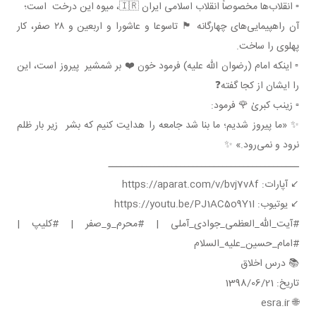
▫️ انقلاب‌ها مخصوصاً انقلاب اسلامی ایران 🇮🇷، میوه این درخت است؛
آن راهپیمایی‌های چهارگانه 🏴 تاسوعا و عاشورا و اربعین و ۲۸ صفر، کار
پهلوی را ساخت.
▫️ اینکه امام (رضوان الله علیه) فرمود خون ❤️ بر شمشیر پیروز است، این
را ایشان از کجا گفته❓
▫️ زینب کبریٰ 🌹 فرمود:
✨ «ما پیروز شدیم؛ ما بنا شد جامعه را هدایت کنیم که بشر زیر بار ظلم
نرود و نمی‌رود.» ✨
ـــــــــــــــــــــــــــــــــــــــــــــ
↙️ آپارات: https://aparat.com/v/bvj7v8f
↙️ یوتیوب: https://youtu.be/PJ1AC5o9Y1I
#آیت_الله_العظمی_جوادی_آملی | #محرم_و_صفر | #کلیپ |
#امام_حسین_علیه_السلام
📚 درس اخلاق
تاریخ: 1398/06/21
🌐 esra.ir