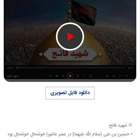
دانلود فایل تصویری
💠 شهید فاتح
▫️ حسین بن علی (سلام الله علیهما) در عصر عاشورا خوشحالِ خوشحال بود