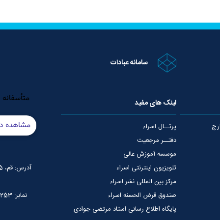
سامانه عبادات
لینک های مفید
رج
پرتــال اسراء
دفتــر مرجعیت
موسسه آموزش عالی
تلویزیون اینترنتی اسراء
آدرس: قم، 75 متری عمار یاسر، نبش خیابان شهید قدوسی
مرکز بین المللی نشر اسراء
صندوق قرض الحسنه اسراء
نمابر: 02537765253
پایگاه اطلاع رسانی استاد مرتضی جوادی