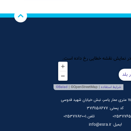
کد پستی: 3719158677
تلفن.02537782001
ایمیل: info@esra.ir