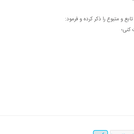
ع و متبوع را ذكر كرده و فرمود:
 كنی؛