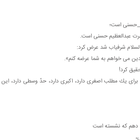
م_حسنی است؛
حضرت عبدالعظیم حسنی است.
سلام شرفیاب شد عرض كرد:
 دین می خواهم به شما عرضه كنم».
قیق كرد!
ی یك مطلب اصغری دارد، اكبری دارد، حدّ وسطی دارد، این حدّ
م دهم كه نشسته است
س،