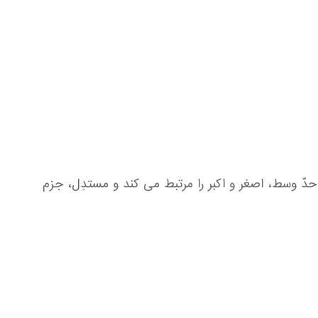
 وسط، اصغر و اكبر را مرتبط می كند و مستدِل، جزم