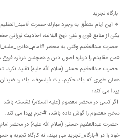
بارگاه تجرید
🔸 این ایام متعلّق به وجود مبارك حضرت #عبد_العظی
یكی از منابع قوی و غنی نهج البلاغه، احادیث نورانی 
حضرت عبدالعظیم وقتی به محضر #امام_هادی_علیه_ال
«من عقایدم را درباره اصول دین و همچنین درباره فروع
حضرت عبدالعظیم حسنی (سلام الله علیه) تقلید نكرد، تح
همان طوری كه یك حكیم، یك فیلسوف، یك ریاضیدان برا
پیدا می كند؛
اگر كسی در محضر معصوم (علیه السلام) نشسته باشد
سخن معصوم را گوش داده باشد، #جزم پیدا می كند.
حضرت عبدالعظیم حسنی (سلام الله علیه) در محضر اما
خود را در #بارگاه_تجرید می بیند، نه كارگاه تجربه و ح