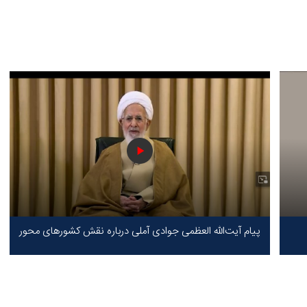
پیام آیت‌الله العظمی جوادی آملی درباره نقش کشورهای محور
مقاومت / حقیقت محور مقاومت یعنی ایستادگی در برابر ظلم!