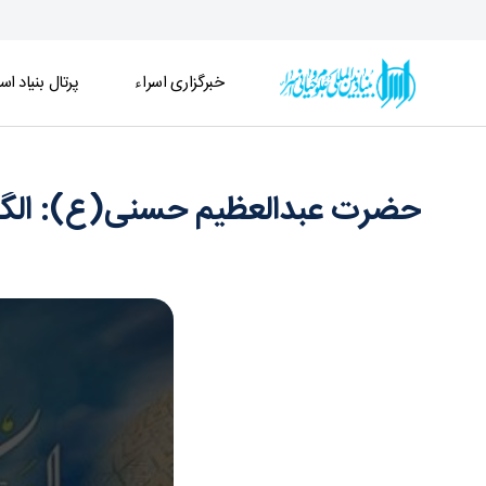
خبرگزاری اسراء
پرتال بنیاد اسر
حضرت عبدالعظیم حسنی(ع): الگوی تحقیق در عقاید و
حضرت عبدالعظیم حسنی(ع): الگوی