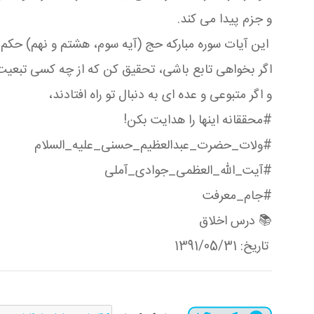
و جزم پیدا می كند.
این آیات سوره مباركه حج (آیه سوم، هشتم و نهم) حكم تاب
اگر بخواهی تابع باشی، تحقیق كن كه از چه كسی تبعیت
و اگر متبوعی و عده ای به دنبال تو راه افتادند،
#محققانه اینها را هدایت بكن!
#ولات_حضرت_عبدالعظیم_حسنی_علیه_السلام
#آیت_الله_العظمی_جوادی_آملی
#جام_معرفت
📚 درس اخلاق
تاریخ: 1391/05/31