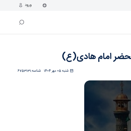
ورود
اسراء
محضر امام هادی(ع)
شنبه 05 مهر 1404
شناسه:
6753131