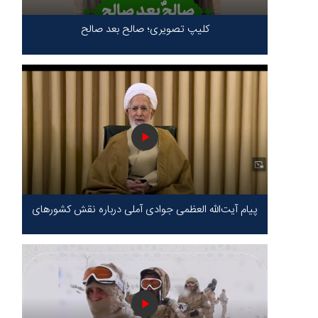
کلیپ تصویری؛ صالح بعد صالح
پیام آیت‌الله العظمی جوادی آملی درباره نقش کشورهای
محور مقاومت / حقیقت محور مقاومت یعنی ایستادگی
در برابر ظلم!