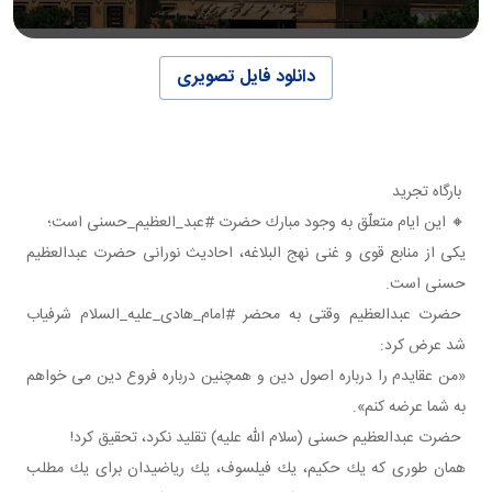
دانلود فایل تصویری
بارگاه تجرید
🔸 این ایام متعلّق به وجود مبارك حضرت #عبد_العظیم_حسنی است؛
یكی از منابع قوی و غنی نهج البلاغه، احادیث نورانی حضرت عبدالعظیم
حسنی است.
حضرت عبدالعظیم وقتی به محضر #امام_هادی_علیه_السلام شرفیاب
شد عرض كرد:
«من عقایدم را درباره اصول دین و همچنین درباره فروع دین می خواهم
به شما عرضه كنم».
حضرت عبدالعظیم حسنی (سلام الله علیه) تقلید نكرد، تحقیق كرد!
همان طوری كه یك حكیم، یك فیلسوف، یك ریاضیدان برای یك مطلب