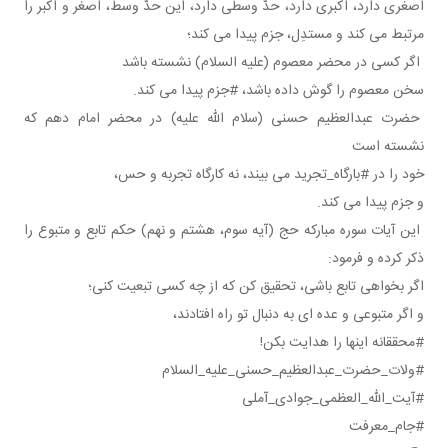
اصغری دارد، اكبری دارد، حدّ وسطی دارد، این حدّ وسط، اصغر و اكبر را
مرتبط می كند و مستدِل، جزم پیدا می كند؛
اگر كسی در محضر معصوم (علیه السلام) نشسته باشد
سخن معصوم را گوش داده باشد، #جزم پیدا می كند.
حضرت عبدالعظیم حسنی (سلام الله علیه) در محضر امام دهم كه
نشسته است
خود را در #بارگاه_تجرید می بیند، نه كارگاه تجربه و حس،
و جزم پیدا می كند.
این آیات سوره مباركه حج (آیه سوم، هشتم و نهم) حكم تابع و متبوع را
ذكر كرده و فرمود:
اگر بخواهی تابع باشی، تحقیق كن كه از چه كسی تبعیت كنی؛
و اگر متبوعی و عده ای به دنبال تو راه افتادند،
#محققانه اینها را هدایت بكن!
#ولات_حضرت_عبدالعظیم_حسنی_علیه_السلام
#آیت_الله_العظمی_جوادی_آملی
#جام_معرفت