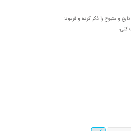
ع و متبوع را ذكر كرده و فرمود:
 كنی؛