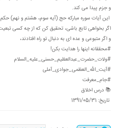
و جزم پیدا می كند.
این آیات سوره مباركه حج (آیه سوم، هشتم و نهم) حكم تاب
اگر بخواهی تابع باشی، تحقیق كن كه از چه كسی تبعیت
و اگر متبوعی و عده ای به دنبال تو راه افتادند،
#محققانه اینها را هدایت بكن!
#ولات_حضرت_عبدالعظیم_حسنی_علیه_السلام
#آیت_الله_العظمی_جوادی_آملی
#جام_معرفت
📚 درس اخلاق
تاریخ: 1391/05/31