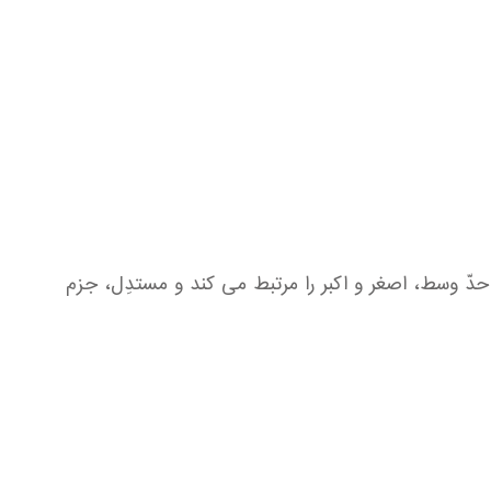
 وسط، اصغر و اكبر را مرتبط می كند و مستدِل، جزم