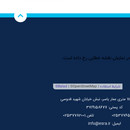
کد پستی: 3719158677
تلفن.02537782001
ایمیل: info@esra.ir