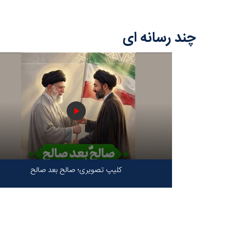
چند رسانه ای
کلیپ تصویری؛ صالح بعد صالح