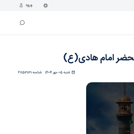
ورود
اسراء
محضر امام هادی(ع)
شنبه 05 مهر 1404
شناسه:
6753131