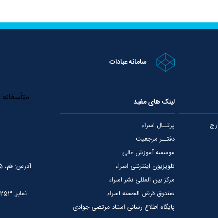
سامانه عبادات
لینک های مفید
رج
پرتــال اسراء
دفتــر مرجعیت
موسسه آموزش عالی
تلویزیون اینترنتی اسراء
آدرس: قم، 75 متری عمار یاسر، نبش خیابان شهید قدوسی
مرکز بین المللی نشر اسراء
صندوق قرض الحسنه اسراء
نمابر: 02537765253
پایگاه اطلاع رسانی استاد مرتضی جوادی