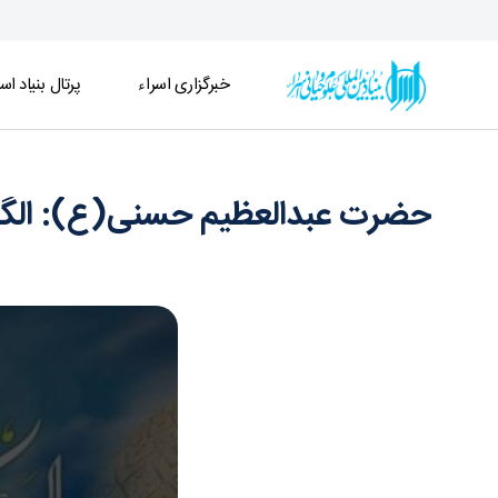
خبرگزاری اسراء
پرتال بنیاد اسر
حضرت عبدالعظیم حسنی(ع): الگوی تحقیق در عقاید و
حضرت عبدالعظیم حسنی(ع): الگوی