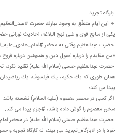
بارگاه تجرید
🔸 این ایام متعلّق به وجود مبارك حضرت #عبد_العظی
یكی از منابع قوی و غنی نهج البلاغه، احادیث نورانی 
حضرت عبدالعظیم وقتی به محضر #امام_هادی_علیه_ال
«من عقایدم را درباره اصول دین و همچنین درباره فروع
حضرت عبدالعظیم حسنی (سلام الله علیه) تقلید نكرد، تح
همان طوری كه یك حكیم، یك فیلسوف، یك ریاضیدان برا
پیدا می كند؛
اگر كسی در محضر معصوم (علیه السلام) نشسته باشد
سخن معصوم را گوش داده باشد، #جزم پیدا می كند.
حضرت عبدالعظیم حسنی (سلام الله علیه) در محضر اما
خود را در #بارگاه_تجرید می بیند، نه كارگاه تجربه و ح