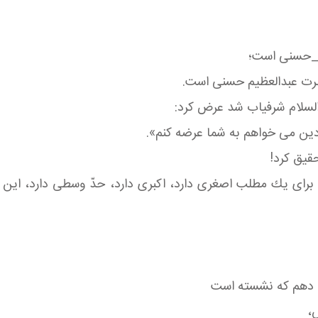
م_حسنی است؛
حضرت عبدالعظیم حسنی است.
سلام شرفیاب شد عرض كرد:
 دین می خواهم به شما عرضه كنم».
قیق كرد!
ی یك مطلب اصغری دارد، اكبری دارد، حدّ وسطی دارد، این حدّ
م دهم كه نشسته است
س،