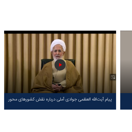
پیام آیت‌الله العظمی جوادی آملی درباره نقش کشورهای محور
مقاومت / حقیقت محور مقاومت یعنی ایستادگی در برابر ظلم!