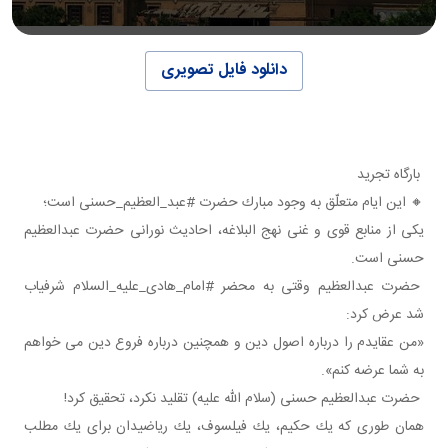
دانلود فایل تصویری
بارگاه تجرید
🔸 این ایام متعلّق به وجود مبارك حضرت #عبد_العظیم_حسنی است؛
یكی از منابع قوی و غنی نهج البلاغه، احادیث نورانی حضرت عبدالعظیم
حسنی است.
حضرت عبدالعظیم وقتی به محضر #امام_هادی_علیه_السلام شرفیاب
شد عرض كرد:
«من عقایدم را درباره اصول دین و همچنین درباره فروع دین می خواهم
به شما عرضه كنم».
حضرت عبدالعظیم حسنی (سلام الله علیه) تقلید نكرد، تحقیق كرد!
همان طوری كه یك حكیم، یك فیلسوف، یك ریاضیدان برای یك مطلب