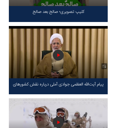
کلیپ تصویری؛ صالح بعد صالح
پیام آیت‌الله العظمی جوادی آملی درباره نقش کشورهای
محور مقاومت / حقیقت محور مقاومت یعنی ایستادگی
در برابر ظلم!