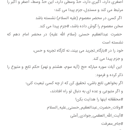
اصغری دارد، اكبری دارد، حدّ وسطی دارد، این حدّ وسط، اصغر و اكبر را
مرتبط می كند و مستدِل، جزم پیدا می كند؛
اگر كسی در محضر معصوم (علیه السلام) نشسته باشد
سخن معصوم را گوش داده باشد، #جزم پیدا می كند.
حضرت عبدالعظیم حسنی (سلام الله علیه) در محضر امام دهم كه
نشسته است
خود را در #بارگاه_تجرید می بیند، نه كارگاه تجربه و حس،
و جزم پیدا می كند.
این آیات سوره مباركه حج (آیه سوم، هشتم و نهم) حكم تابع و متبوع را
ذكر كرده و فرمود:
اگر بخواهی تابع باشی، تحقیق كن كه از چه كسی تبعیت كنی؛
و اگر متبوعی و عده ای به دنبال تو راه افتادند،
#محققانه اینها را هدایت بكن!
#ولات_حضرت_عبدالعظیم_حسنی_علیه_السلام
#آیت_الله_العظمی_جوادی_آملی
#جام_معرفت