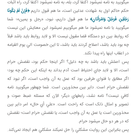
مي گوييد به نامه نمي شود اکتفا کرد، بله، به نامه نمي شود اکتفا کرد، راه اثبات
حکم حاکم اول به شهادت عدلين است، ما هم قبول داريم
﴿
فَإِنْ لَمْ يَكُونَا
رَجُلَيْنِ فَرَجُلٌ وَامْرَأَتَانِ
﴾
ما هم قبول داريم، نبود، «رجل و يمين»؛ شما
مي گوييد با نامه نمي شود ما هم مي گوييم نمي شود اين معنايش اين نيست
که روابط بين دو دستگاه قضا مقبول نيست الا و لابد روابط بايد باشد قبلاً
چه بود بايد باشد، اصلاح کردند بايد باشد، تا اين خصومت الي يوم القيامه
در اعقاب اينها راه پيدا نکند.
پس اصلش بايد باشد به چه دليل؟ اگر اين جا حکم بود، نقضش حرام
است، الا و لابد جاي احتياط است آدم بداند به اينکه اين حکم چه بود؛
اگر مطابق با فتواي طرفين بود که عمل به آن واجب است، اگر نبود که
نقضش حرام است. داير بين محذورين است. شما چه طور مي گوييد نامه
کافي نيست؟ نامه نشد، رابطه اي ديگر؛ الآن که مسئله ضبط صوت و
تصوير و امثال ذلک است که راحت است. «علي أي حال» امر داير بين
محذورين است يا عمل به آن واجب است، يا نقضش حرام است؛ نقضش
که در هر دو حال مي شود حرام.
پس بنابراين اين روايت مشکلي را حل نمي کند مشکلي هم ايجاد نمی‌کند.