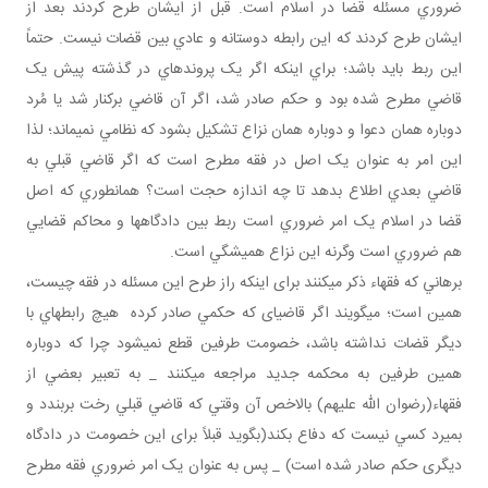
ضروري مسئله قضا در اسلام است. قبل از ايشان طرح کردند بعد از
ايشان طرح کردند که اين رابطه دوستانه و عادي بين قضات نيست. حتماً
اين ربط بايد باشد؛ براي اينکه اگر يک پرونده اي در گذشته پيش يک
قاضي مطرح شده بود و حکم صادر شد، اگر آن قاضي برکنار شد يا مُرد
دوباره همان دعوا و دوباره همان نزاع تشکيل بشود که نظامي نمي ماند؛ لذا
اين امر به عنوان يک اصل در فقه مطرح است که اگر قاضي قبلي به
قاضي بعدي اطلاع بدهد تا چه اندازه حجت است؟ همان طوري که اصل
قضا در اسلام يک امر ضروري است ربط بين دادگاه ها و محاکم قضايي
هم ضروري است وگرنه اين نزاع هميشگي است.
برهاني که فقهاء ذکر مي کنند برای اينکه راز طرح اين مسئله در فقه چيست،
همين است؛ مي گويند اگر قاضی­ای که حکمي صادر کرده هيچ رابطه اي با
ديگر قضات نداشته باشد، خصومت طرفين قطع نمی­شود چرا که دوباره
همين طرفين به محکمه جديد مراجعه مي کنند _ به تعبير بعضي از
فقهاء(رضوان الله عليهم) بالاخص آن وقتي که قاضي قبلي رخت بربندد و
بميرد کسي نيست که دفاع بکند(بگويد قبلاً برای اين خصومت در دادگاه
ديگری حکم صادر شده است) _ پس به عنوان يک امر ضروري فقه مطرح