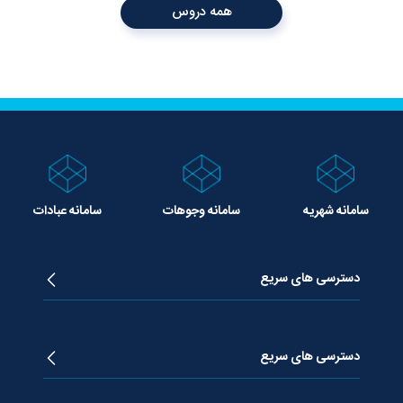
همه دروس
سامانه شهریه
سامانه وجوهات
سامانه عبادات
دسترسی های سریع
زندگینامه آیت الله جوادی آملی
دروس تفسیر معظم له
دسترسی های سریع
دروس اخلاق معظم له
دروس فقه معظم له
پژوهشگاه علـوم وحیــانی معارج