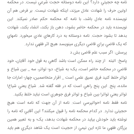
نامه چه حجيتي دارد؟ اين نامه دوستانه حجت شرعي نيست. در محکمه
اولين حرف را شهادت عادل مي زند، اينکه شهادت نيست. بر فرض هم آن
نويسنده نامه عادل باشد، با نامه که محکمه حکم صادر نمي کند. اين
نويسنده بايد در محکمه حاضر بشود، دهن باز بکند، انشاء بکند، شهادت
بدهد تا بشود حجت. نامه دوستانه به درد کارهاي عادي مي خورد. نامه اي
که يک قاضي براي قاضي ديگری مي نويسد هيچ اثر فقهي ندارد.
پرسش: اگر سبب علم قاضی بش.د
پاسخ: البته از چند راه ممکن است باشد گاهي به قول خود آقايان، خود
قاضي در محکمه حاضر است، يک؛ به شياع، دو؛ تواتر، سه _ بين شياع و
تواتر خلط کنيد فرق عميق علمي است _ اقرار متخاصمين، چهار؛ امارات جا
مانده، پنج. اين پنج راهي است که در فقه گفته شد. شياع يعني شياع!
تواتر يعني تواتر! بين شياع و تواتر فرق جوهري است نبايد خلط بکنيد.
نامه فقط نامه احوالپرسي است. نامه از آن جهت که نامه است هيچ
حجيتی ندارد. در کدام محکمه نامه را قبول مي کنند؟ اين آقايي که نامه را
نوشته بايد خودش بيايد در محکمه شهادت بدهد، يک؛ و به تعبير همين
بزرگان فقهي ما تازه اين نيمي از حجيت است يک شاهد ديگري هم بايد