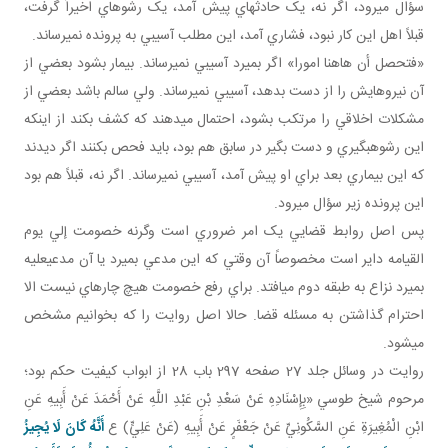
سؤال مي رود، اگر نه، يک حادثه اي پيش آمد، يک رشوه اي اخيراً گرفت،
قبلاً اهل اين کار نبود، فشاري آمد، اين مطلب آسيبي به پرونده نمي رساند.
«فتحصل أن هاهنا امورا» اگر بميرد آسيبي نمي رساند. بيمار بشود بعضي از
آن نيروهايش را از دست بدهد، آسيبي نمي رساند. ولي سالم باشد بعضي از
مشکلات اخلاقي را مرتکب بشود، احتمال مي دهند که کشف بکند از اينکه
اين رشوه بگيري و دست بگير در سابق هم بود، بايد فحص بکنند اگر ديدند
که اين بيماري بعد براي او پيش آمد، آسيبي نمي رساند. اگر نه، قبلاً هم بود
اين پرونده زير سؤال مي رود.
پس اصل روابط قضايي يک امر ضروري است وگرنه خصومت إلي يوم
القيامه داير است مخصوصاً آن وقتي که اين مدعي بميرد يا آن مدعي عليه
بميرد نزاع به طبقه دوم مي افتد. براي رفع خصومت هيچ چاره اي نيست الا
احترام گذاشتن به مسئله قضا. حالا اصل روايت را که بخوانيم مشخص
مي شود.
روايت در وسائل جلد 27 صفحه 297 باب 28 از ابواب کيفيت حکم بود؛
مرحوم شيخ طوسي «بِإِسْنَادِهِ عَنْ سَعْدِ بْنِ عَبْدِ اللَّهِ عَنْ أَحْمَدَ عَنْ أَبِيهِ عَنِ
ابْنِ الْمُغِيرَةِ عَنِ السَّكُونِيِّ عَنْ جَعْفَرٍ عَنْ أَبِيهِ (عَنْ عَلِيٍّ) ع
أَنَّهُ كَانَ لَا يُجِيزُ