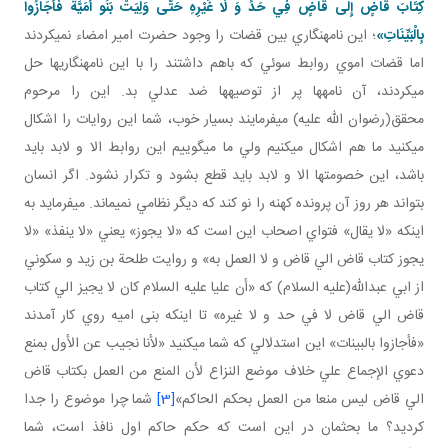
كِتَابَ قَاضٍ إِلَى قَاضٍ فِي حَدٍّ وَ لَا غَيْرِهِ حَتَّى وَلِيَتْ بَنُو أُمَيَّةَ فَأَجَازُوا
بِالْبَيِّنَاتِ»
؛ اين نامه نگاري بين قضات را وجود حضرت امير امضاء نمي کردند
اما قضات اموي روابط سوئي که باهم داشتند را با اين نامه نگاري ها حل
مي کردند، آن نامه ها پر از توصيه ها ضد عدلي بد. اين را مرحوم
محقق(رضوان الله عليه) مي فرمايند بسيار خوب، شما اين روايات را اشکال
مي کنيد ما هم اشکال مي کنيم ولي ما مي گوييم اين روابط الا و لابد بايد
باشد، اين خصومت ها الا و لابد بايد قطع بشود و تکرار نشود. اگر انسان
بتواند هر روز آن پرونده کهنه را نو کند که ديگر نظامي نمي ماند. مي فرمايد به
اينکه «لا يقال» فتواي اصحاب اين است که «لا يجوز» يعني «لا ينفذ» «لا
يجوز کتاب قاض الي قاض و لا العمل به» و روايت طلحة بن زيد و سکوني
از ابي عبدالله(عليه السلام) که «أن عليا عليه السلام کان لا يجيز الي کتاب
قاض الي قاض لا في حد و لا غيره» تا اينکه بنی اميه روي کار آمدند
«فأجازوا بالبينات» اين استدلالي که شما مي کنيد «لأنا نجيب عن الأول بمنع
دعوي الإجماع علي خلاف موضع النزاع لأن المنع من العمل بکتاب قاض
الي قاض ليس منعا من العمل بحکم الحاکم»
[3]
شما چرا موضوع را جدا
کرديد؟ ما بحثمان در اين است که حکم حاکم اول نافذ است، شما