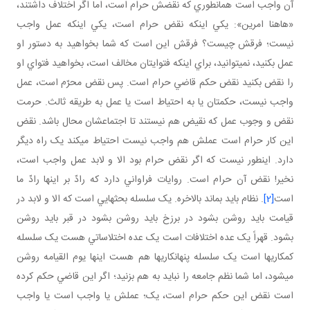
آن واجب است هما نطوري که نقضش حرام است، اما اگر اختلاف داشتند،
«هاهنا امرين»: يکي اينکه نقض حرام است، يکي اينکه عمل واجب
نيست؛ فرقش چيست؟ فرقش اين است که شما بخواهيد به دستور او
عمل بکنيد، نمي توانيد، براي اينکه فتوايتان مخالف است، بخواهيد فتواي او
را نقض بکنيد نقض حکم قاضي حرام است. پس نقض محرّم است، عمل
واجب نيست، حکمتان يا به احتياط است يا عمل به طريقه ثالث. حرمت
نقض و وجوب عمل که نقيض هم نيستند تا اجتماعشان محال باشد. نقض
اين کار حرام است عملش هم واجب نيست احتياط مي کند يک راه ديگر
دارد. اين طور نيست که اگر نقض حرام بود الا و لابد عمل واجب است،
نخير! نقض آن حرام است. روايات فراواني دارد که رادّ بر اينها رادّ ما
است
[2]
. نظام بايد بماند بالاخره. يک سلسله بحث هايي است که الا و لابد در
قيامت بايد روشن بشود در برزخ بايد روشن بشود در قبر بايد روشن
بشود. قهراً يک عده اختلافات است يک عده اختلاساتي هست يک سلسله
کمکاري ها است يک سلسله پنهان کاري ها هم هست اينها يوم القيامه روشن
مي شود، اما شما نظم جامعه را نبايد به هم بزنيد؛ اگر اين قاضي حکم کرده
است نقض اين حکم حرام است، يک؛ عملش يا واجب است يا واجب