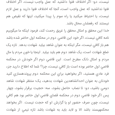
نيست، دو؛ اگر اختلاف فتوا داشتيد که عمل واجب نيست، اگر اختلاف
فتوا نداشتيد که عمل واجب است، آنجا که اختلاف فتوا داريد و عمل لازم
نيست، يا احتياط مي کنيد يا راه سوم را پيدا مي کنيد، اينها که نقيض هم
نيستند که رفعشان محال باشد.
خدا اين محقق و امثال محقق را غريق رحمت کند، فرمود اينکه ما مي گوييم
نامه کافي نيست، اگر خود اين قاضي دوم در محکمه اول حاضر شده باشد
هم باز کافي نيست، مگر اينکه به عنوان شاهد بيايد شهادت بدهد. تازه يک
ضلع شهادت است، يک شاهد دوم هم بايد بيايد. اينجا يا خون مردم يا مال
مردم و امثال ذلک مطرح است. اين قاضي دوم اگر خودش در محکمه
قاضي اول حاضر بوده است باز کافي نيست، چرا؟ شما که اطلاع داريد جزء
فرد عادي هستيد، اگر بخواهيد براي اين محکمه دوم پرونده سازي کنيد
خودتان به عنوان احدالشاهدين شهادت بدهيد، يک؛ منتظر شهادت شاهد
دومي باشيد، دو؛ تا نصاب حاصل بشود، سه؛ حجيت برقرار بشود، چهار.
پس اگر خود قاضي دوم در محکمه قضاي قاضي اول حاضر بود هم کافي
نيست، چون صرف حضور او يا گزارش او که حجت نيست. اگر بخواهد
محکمه پسند باشد الا و لابد بايد به شهادت باشد تازه نيمي از شهادت