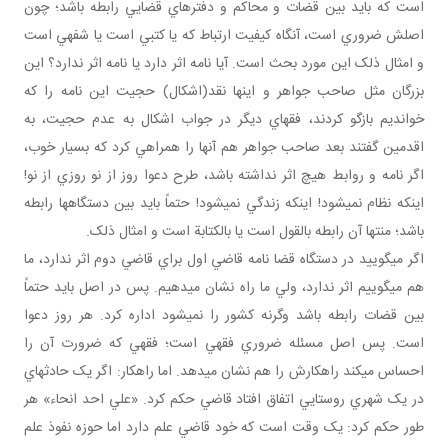
است که بايد بين قضات و محاکم و دفترهاي قضايي رابطه باشد؛ چون
اصلش ضروري است، آن گاه کيفيت ارتباط که يا کتبي است يا شفهي است
و امثال ذلک اين مورد بحث است. آيا نامه اثر دارد يا نامه اثر ندارد؟ اين
بزرگان مثل صاحب جواهر و اينها نقد(اشکال) حجيت اين نامه را که
خوانديم بازگو کردند، فقهاي ديگر در جواب اشکال به عدم حجيت، به
اقدمين گفتند بعد صاحب جواهر هم آنها را همراهي کرد که بسيار خوب،
اگر نامه و روابط هيچ اثر نداشته باشد، طرح دعوا روز از نو روزي از نو!
اينکه نظام نمي شود! اينکه زندگي نمي شود! حتماً بايد بين دستگاه ها رابطه
باشد؛ منتها آن رابطه بالقول است يا بالکتابة است و امثال ذلک.
اگر می­گوييد در دستگاه قضا نامه قاضي اول براي قاضي دوم اثر ندارد، ما
هم مي گوييم اثر ندارد، ولي ما راه نشان مي دهيم. پس در اصل بايد حتماً
بين قضات رابطه باشد وگرنه کشور را نمي شود اداره کرد. هر روز دعوا
است. پس اصل مسئله ضروري فقهي است؛ فقهي که ضرورت آن را
احساس مي کند راهکارش را هم نشان مي دهد. اما راهکار: اگر يک حادثه اي
در يک شهري روستايي اتفاق افتاد قاضي حکم کرد. «علي احد انحاء» هر
طور حکم کرد: يک وقت است که خود قاضي علم دارد اما حوزه نفوذ علم