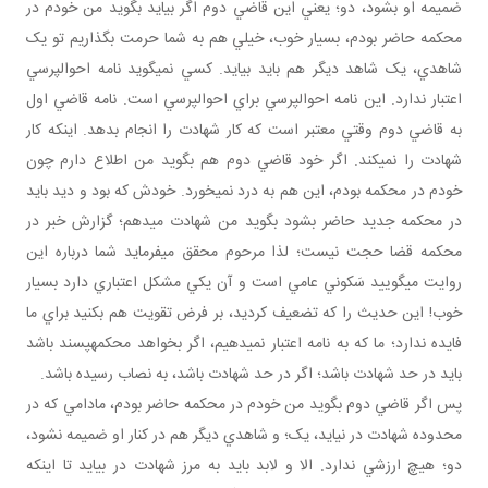
ضميمه او بشود، دو؛ يعني اين قاضي دوم اگر بيايد بگويد من خودم در
محکمه حاضر بودم، بسيار خوب، خيلي هم به شما حرمت بگذاريم تو يک
شاهدي، يک شاهد ديگر هم بايد بيايد. کسي نمي گويد نامه احوالپرسي
اعتبار ندارد. اين نامه احوالپرسي براي احوالپرسي است. نامه قاضي اول
به قاضي دوم وقتي معتبر است که کار شهادت را انجام بدهد. اينکه کار
شهادت را نمي کند. اگر خود قاضي دوم هم بگويد من اطلاع دارم چون
خودم در محکمه بودم، اين هم به درد نمي خورد. خودش که بود و ديد بايد
در محکمه جديد حاضر بشود بگويد من شهادت مي دهم؛ گزارش خبر در
محکمه قضا حجت نيست؛ لذا مرحوم محقق مي فرمايد شما درباره اين
روايت مي گوييد سَکوني عامي است و آن يکي مشکل اعتباري دارد بسيار
خوب! اين حديث را که تضعيف کرديد، بر فرض تقويت هم بکنيد براي ما
فايده ندارد؛ ما که به نامه اعتبار نمي دهيم، اگر بخواهد محکمه پسند باشد
بايد در حد شهادت باشد؛ اگر در حد شهادت باشد، به نصاب رسيده باشد.
پس اگر قاضي دوم بگويد من خودم در محکمه حاضر بودم، مادامي که در
محدوده شهادت در نيايد، يک؛ و شاهدي ديگر هم در کنار او ضميمه نشود،
دو؛ هيچ ارزشي ندارد. الا و لابد بايد به مرز شهادت در بيايد تا اينکه