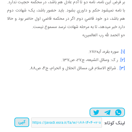
بر فرض اين نامه، نامه دو تا آدم عادل هم باشد، در محکمه حجيت ندارد.
با نامه نمي شود حکم و داوري بشود. بايد حضور باشد، يک؛ شهادت دوم
هم باشد، دو. خود قاضي دوم اگر در محکمه قاضي اول حاضر بود و حالا
دارد خبر مي دهد، تا به مرحله شهادت نرسد مسموع نيست.
«و الحمد لله رب العالمين»
[1]
. سوره بقره، آيه282.
[2]
. ر.ک: وسائل الشيعه، ج27، ص137.
[3]
. شرائع الاسلام فی مسائل الحلال و الحرام، ج4، ص88.
کپی
لینک کوتاه: