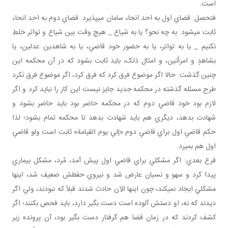
است.
فتحصل: قضاي اول به احد انحاء سامان مي پذيرد. قضاي دوم به احد انحاء
ثابت مي شود. به چه نحو؟ يا به شياع _ هيچ وقت بين شياع و تواتر خلط
نکنيم _ يا به تواتر، يا به حضور خود قاضي، يا به شاهدين عدلين، يا
بشاهدٍ و امرأتين، و امثال ذلک، بايد ثابت بشود که در آن محکمه اين
چنين گذشت. حالا اگر موضوع فرق کرد که فرق کرد، اگر موضوع فرق نکرد
طرح مسئله گذشته در محکمه جديد جايز نيست اين کار را نبايد کرد و اگر
لازم بود خود قاضي دوم که در محکمه حاضر بود بايد حاضر بشود و
شهادت بدهد، ديگري هم بايد شهادت بدهد تا محکمه تمام بشود؛ لذا
حکم قاضي اول براي قاضي دوم «إلي يوم القيامة» ثابت است ولو قاضي
اول هم بميرد.
فرع بعدي: اگر مشکلي براي قاضي اول پيش آمد، مُرد، مشکل بيماري
پيدا کرد و سهو و نسيان عارض شد و نيروي حفظش ضعيف شد، اينها
مشکلي ايجاد نمي کند، چون اينها الآن حادث شدند قبلاً که نبودند، ولي اگر
ديدند که نه، او دستش آلوده است دست بگير دارد، بايد فحص بکنند؛ اگر
کشف کردند که در زمان قضا هم گرفتار دست بگير بود، آن پرونده زير