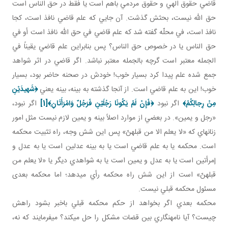
قاضي حقوق الهي و حقوق مردمي باهم است يا فقط در حق الناس است
حق الله نيست، بحثش گذشت. آن جايي که علم قاضي نافذ است، کجا
نافذ است، في محلّه گفته شد که علم قاضي في حق الله نافذ است أو في
حق الناس يا در خصوص حق الناس؟ پس بنابراين علم قاضي يقيناً في
الجمله معتبر است گرچه بالجمله معتبر نباشد. اگر قاضي در اثر شواهد
جمع شده علم پيدا کرد بسيار خوب! خودش در صحنه حاضر بود، بسيار
خوب! اين به علم قاضي است. از آنجا گذشته به بينه، بينه يعني
﴿
شَهيدَيْنِ
مِنْ رِجالِكُمْ
﴾
اگر نبود
﴿
فَإِنْ لَمْ يَكُونَا رَجُلَيْنِ فَرَجُلٌ وَامْرَأَتَانِ
﴾
[1]
اگر نبود،
«رجل و يمين». در بعضي از موارد اصلاً بينه و يمين لازم نيست مثل امور
زنانه اي که «لا يعلم الا من قبلهنّ» پس اين شش وجه، راه تثبيت محکمه
است. محکمه يا به علم قاضي است يا به بينه عدلين است يا به عدل و
إمرأتين است يا به عدل و يمين است يا به شواهدي ديگر يا «لا يعلم من
قبلهنّ» است از اين شش راه محکمه رأي مي دهد؛ اما محکمه بعدی
مسئول محکمه قبلي نيست.
محکمه بعدي اگر بخواهد از حکم محکمه قبلي باخبر بشود راهش
چيست؟ آيا نامه نگاري بين قضات مشکل را حل مي کند؟ مي فرمايند که نه،