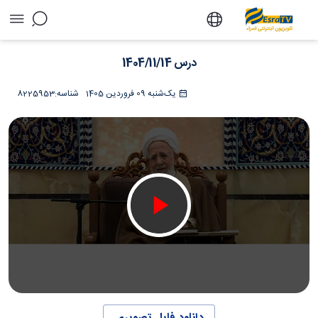
درس 1404/11/14 - تلویزیون آنلاین اسراء
درس 1404/11/14
یک‌شنبه 09 فروردین 1405
شناسه:
8225953