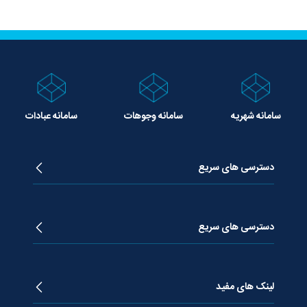
سامانه شهریه
سامانه وجوهات
سامانه عبادات
دسترسی های سریع
زندگینامه آیت الله جوادی آملی
دروس تفسیر معظم له
دسترسی های سریع
دروس اخلاق معظم له
دروس فقه معظم له
پژوهشگاه علـوم وحیــانی معارج
استفتائات معظم له
پایگاه اطلاع رسانی اسراء
لینک های مفید
پیام های معظم له
فصلنامه علوم قرآنی معارج