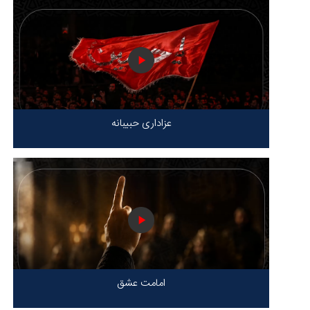
عزاداری حبیبانه
امامت عشق