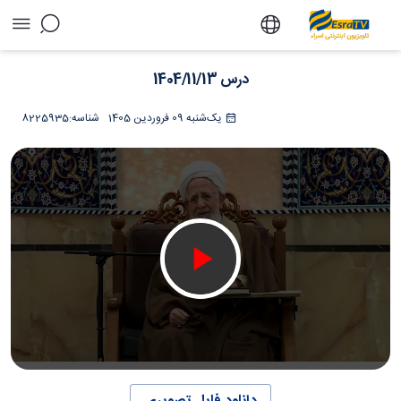
درس 1404/11/13 - تلویزیون آنلاین اسراء
درس 1404/11/13
یک‌شنبه 09 فروردین 1405
شناسه:
8225935