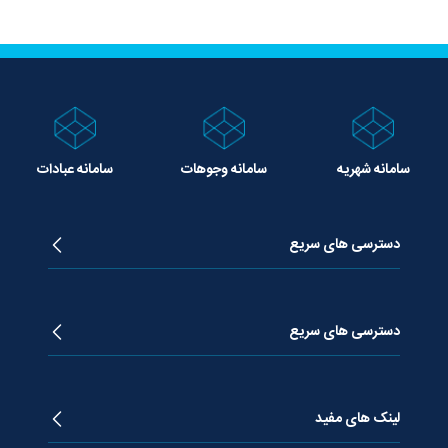
سامانه شهریه
سامانه وجوهات
سامانه عبادات
دسترسی های سریع
زندگینامه آیت الله جوادی آملی
دروس تفسیر معظم له
دسترسی های سریع
دروس اخلاق معظم له
دروس فقه معظم له
پژوهشگاه علـوم وحیــانی معارج
استفتائات معظم له
پایگاه اطلاع رسانی اسراء
لینک های مفید
پیام های معظم له
فصلنامه علوم قرآنی معارج