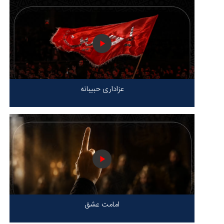
عزاداری حبیبانه
امامت عشق