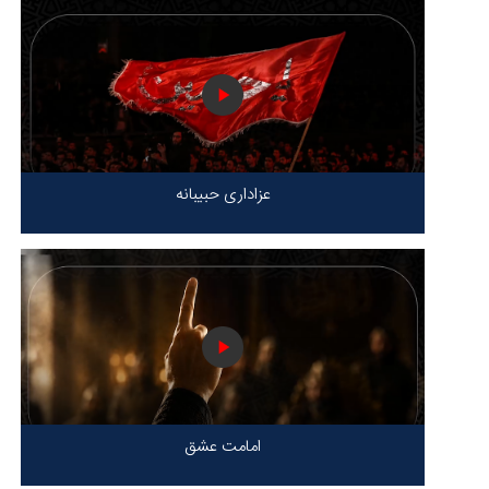
عزاداری حبیبانه
امامت عشق