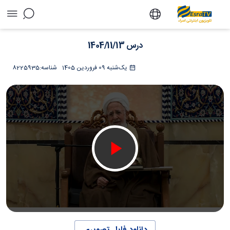
درس 1404/11/13 - تلویزیون آنلاین اسراء
درس 1404/11/13
یک‌شنبه 09 فروردین 1405
شناسه:
8225935