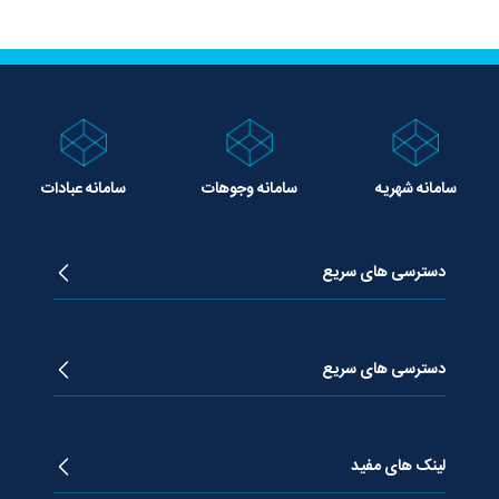
سامانه شهریه
سامانه وجوهات
سامانه عبادات
دسترسی های سریع
زندگینامه آیت الله جوادی آملی
دروس تفسیر معظم له
دسترسی های سریع
دروس اخلاق معظم له
دروس فقه معظم له
پژوهشگاه علـوم وحیــانی معارج
استفتائات معظم له
پایگاه اطلاع رسانی اسراء
لینک های مفید
پیام های معظم له
فصلنامه علوم قرآنی معارج