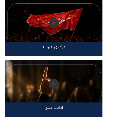
عزاداری حبیبانه
امامت عشق