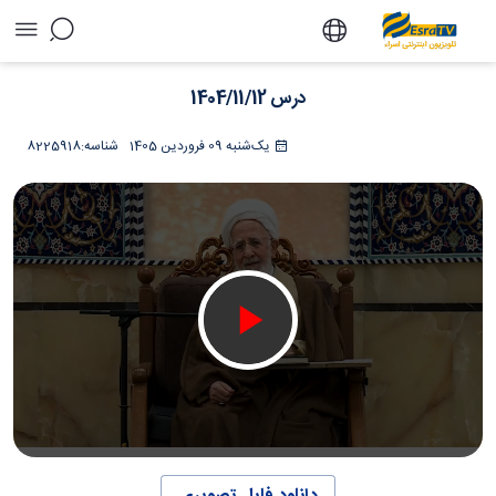
درس 1404/11/12 - تلویزیون آنلاین اسراء
درس 1404/11/12
یک‌شنبه 09 فروردین 1405
شناسه:
8225918