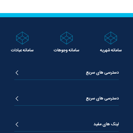
سامانه شهریه
سامانه وجوهات
سامانه عبادات
دسترسی های سریع
زندگینامه آیت الله جوادی آملی
دروس تفسیر معظم له
دسترسی های سریع
دروس اخلاق معظم له
دروس فقه معظم له
پژوهشگاه علـوم وحیــانی معارج
استفتائات معظم له
پایگاه اطلاع رسانی اسراء
لینک های مفید
پیام های معظم له
فصلنامه علوم قرآنی معارج