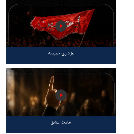
عزاداری حبیبانه
امامت عشق