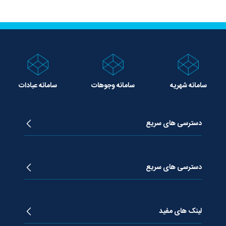
سامانه شهریه
سامانه وجوهات
سامانه عبادات
دسترسی های سریع
زندگینامه آیت الله جوادی آملی
دروس تفسیر معظم له
دسترسی های سریع
دروس اخلاق معظم له
دروس فقه معظم له
پژوهشگاه علـوم وحیــانی معارج
استفتائات معظم له
پایگاه اطلاع رسانی اسراء
لینک های مفید
پیام های معظم له
فصلنامه علوم قرآنی معارج