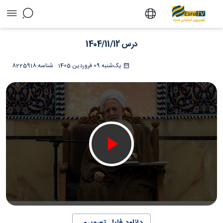
درس 1404/11/12 - تلویزیون آنلاین اسراء
درس 1404/11/12
یک‌شنبه 09 فروردین 1405
شناسه:
8225918