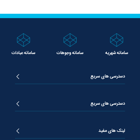
سامانه شهریه
سامانه وجوهات
سامانه عبادات
دسترسی های سریع
زندگینامه آیت الله جوادی آملی
دروس تفسیر معظم له
دسترسی های سریع
دروس اخلاق معظم له
دروس فقه معظم له
پژوهشگاه علـوم وحیــانی معارج
استفتائات معظم له
پایگاه اطلاع رسانی اسراء
لینک های مفید
پیام های معظم له
فصلنامه علوم قرآنی معارج