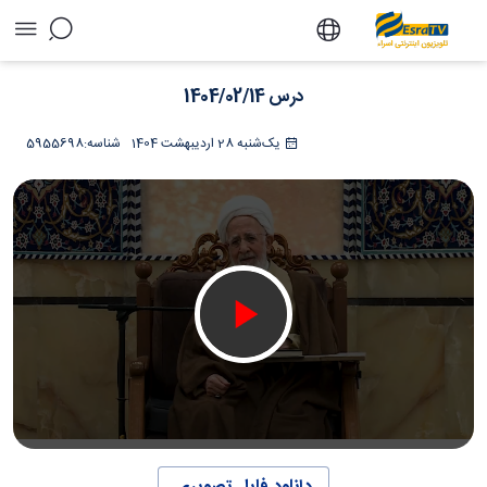
درس 1404/02/14 - تلویزیون آنلاین اسراء
درس 1404/02/14
یک‌شنبه 28 اردیبهشت 1404
شناسه:
5955698