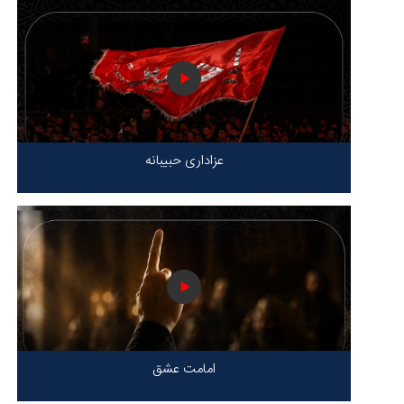
عزاداری حبیبانه
امامت عشق