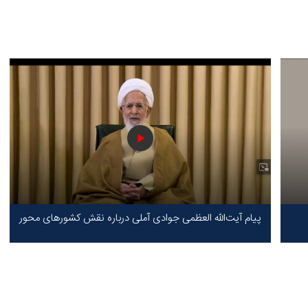
پیام آیت‌الله العظمی جوادی آملی درباره نقش کشورهای محور
مقاومت / حقیقت محور مقاومت یعنی ایستادگی در برابر ظلم!