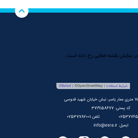
کد پستی: 3719158677
تلفن.02537782001
ایمیل: info@esra.ir