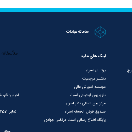
سامانه عبادات
لینک های مفید
رج
پرتــال اسراء
دفتــر مرجعیت
موسسه آموزش عالی
تلویزیون اینترنتی اسراء
آدرس: قم، 75 متری عمار یاسر، نبش خیابان شهید قدوسی
مرکز بین المللی نشر اسراء
صندوق قرض الحسنه اسراء
نمابر: 02537765253
پایگاه اطلاع رسانی استاد مرتضی جوادی
آملی