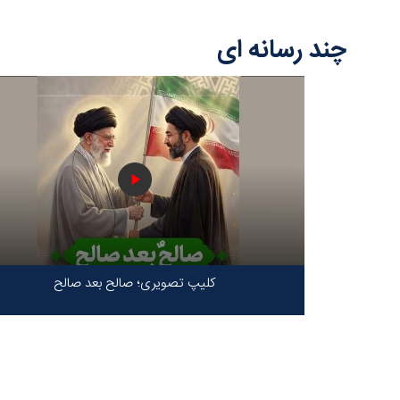
چند رسانه ای
کلیپ تصویری؛ صالح بعد صالح