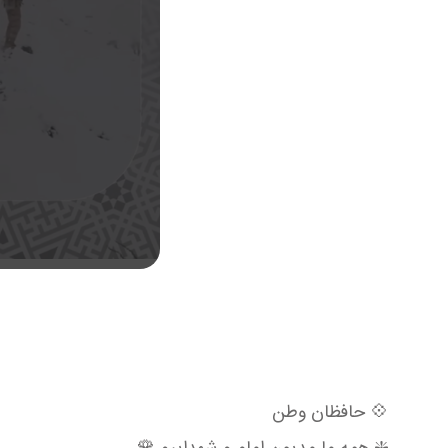
💠 حافظان وطن