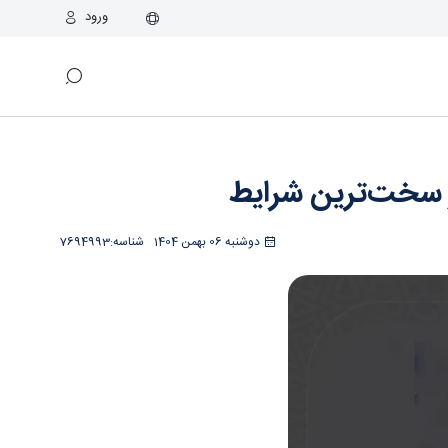
ورود
سراء
ر سخت‌ترین شرایط
دوشنبه 06 بهمن 1404
شناسه:
7694993