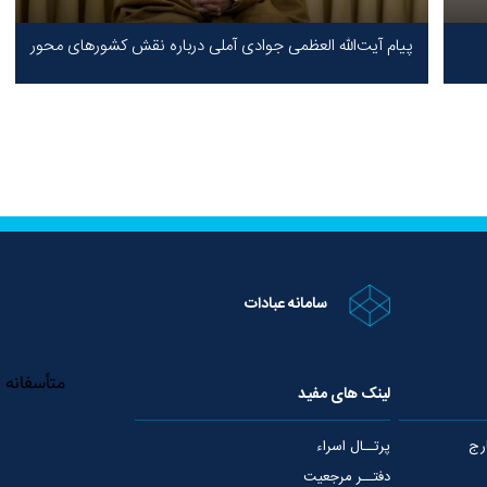
پیام آیت‌الله العظمی جوادی آملی درباره نقش کشورهای محور
مقاومت / حقیقت محور مقاومت یعنی ایستادگی در برابر ظلم!
سامانه عبادات
لینک های مفید
رج
پرتــال اسراء
دفتــر مرجعیت