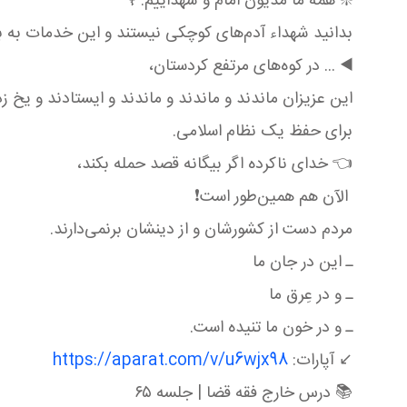
❇️ همه ما مديون امام و شهداييم.🌹
بدانيد شهداء آدم‌های کوچکی نيستند و اين خدمات به ب
◀️ ... در کوه‌های مرتفع کردستان،
اين عزيزان ماندند و ماندند و ماندند و ايستادند و يخ زد
برای حفظ يک نظام اسلامی.
👈 خدای ناکرده اگر بيگانه قصد حمله بکند،
الآن هم همين‌طور است❗️
مردم دست از کشورشان و از دينشان برنمی‌دارند.
ـ اين در جان ما
ـ و در عِرق ما
ـ و در خون ما تنيده است.
↙️ آپارات:
https://aparat.com/v/u6wjx98
📚 درس خارج فقه قضا | جلسه ۶۵