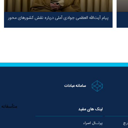
پیام آیت‌الله العظمی جوادی آملی درباره نقش کشورهای محور
مقاومت / حقیقت محور مقاومت یعنی ایستادگی در برابر ظلم!
سامانه عبادات
لینک های مفید
رج
پرتــال اسراء