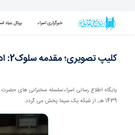
خبرگزاری اسراء
پرتال بنیاد اسر
کلیپ تصویری؛ مقدمه سلوک2: ادب سیر سالک «ادب بندگی 4» - خبرگزاری اسراء
کلیپ تصویری؛ مقدمه سلوک2: ادب سیر سالک «ادب بندگی 4»
پایگاه اطلاع رسانی اسراء:سلسله سخنرانی های حضرت 
1439 هـ. از شبکه یک سیما پخش می گردد.