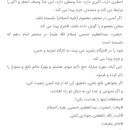
اصغری دارد، اكبری دارد، حدّ وسطی دارد، این حدّ وسط، اصغر و اكبر را
مرتبط می كند و مستدِل، جزم پیدا می كند؛
اگر كسی در محضر معصوم (علیه السلام) نشسته باشد
سخن معصوم را گوش داده باشد، #جزم پیدا می كند.
حضرت عبدالعظیم حسنی (سلام الله علیه) در محضر امام دهم كه
نشسته است
خود را در #بارگاه_تجرید می بیند، نه كارگاه تجربه و حس،
و جزم پیدا می كند.
این آیات سوره مباركه حج (آیه سوم، هشتم و نهم) حكم تابع و متبوع را
ذكر كرده و فرمود:
اگر بخواهی تابع باشی، تحقیق كن كه از چه كسی تبعیت كنی؛
و اگر متبوعی و عده ای به دنبال تو راه افتادند،
#محققانه اینها را هدایت بكن!
#ولات_حضرت_عبدالعظیم_حسنی_علیه_السلام
#آیت_الله_العظمی_جوادی_آملی
#جام_معرفت