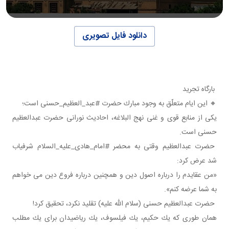
دانلود فایل تصویری
بارگاه تجرید
🔸 این ایام متعلّق به وجود مبارك حضرت #عبد_العظیم_حسنی است؛
یكی از منابع قوی و غنی نهج البلاغه، احادیث نورانی حضرت عبدالعظیم
حسنی است.
حضرت عبدالعظیم وقتی به محضر #امام_هادی_علیه_السلام شرفیاب
شد عرض كرد:
«من عقایدم را درباره اصول دین و همچنین درباره فروع دین می خواهم
به شما عرضه كنم».
حضرت عبدالعظیم حسنی (سلام الله علیه) تقلید نكرد، تحقیق كرد!
همان طوری كه یك حكیم، یك فیلسوف، یك ریاضیدان برای یك مطلب