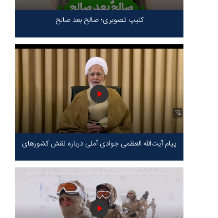
کلیپ تصویری؛ صالح بعد صالح
پیام آیت‌الله العظمی جوادی آملی درباره نقش کشورهای
محور مقاومت / حقیقت محور مقاومت یعنی ایستادگی
در برابر ظلم!