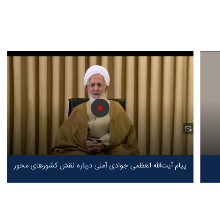
پیام آیت‌الله العظمی جوادی آملی درباره نقش کشورهای محور
مقاومت / حقیقت محور مقاومت یعنی ایستادگی در برابر ظلم!