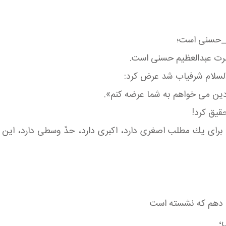
م_حسنی است؛
حضرت عبدالعظیم حسنی است.
سلام شرفیاب شد عرض كرد:
 دین می خواهم به شما عرضه كنم».
قیق كرد!
ی یك مطلب اصغری دارد، اكبری دارد، حدّ وسطی دارد، این حدّ
م دهم كه نشسته است
س،