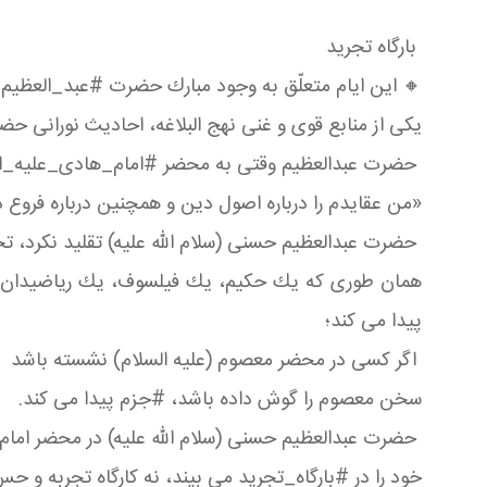
بارگاه تجرید
🔸 این ایام متعلّق به وجود مبارك حضرت #عبد_العظی
یكی از منابع قوی و غنی نهج البلاغه، احادیث نورانی 
حضرت عبدالعظیم وقتی به محضر #امام_هادی_علیه_ال
«من عقایدم را درباره اصول دین و همچنین درباره فروع
حضرت عبدالعظیم حسنی (سلام الله علیه) تقلید نكرد، تح
همان طوری كه یك حكیم، یك فیلسوف، یك ریاضیدان برا
پیدا می كند؛
اگر كسی در محضر معصوم (علیه السلام) نشسته باشد
سخن معصوم را گوش داده باشد، #جزم پیدا می كند.
حضرت عبدالعظیم حسنی (سلام الله علیه) در محضر اما
خود را در #بارگاه_تجرید می بیند، نه كارگاه تجربه و ح