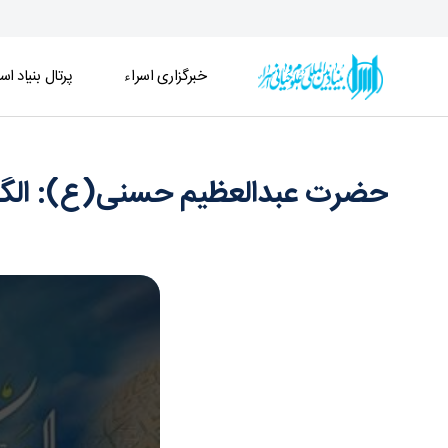
خبرگزاری اسراء
پرتال بنیاد اسر
حضرت عبدالعظیم حسنی(ع): الگوی تحقیق در عقاید و
حضرت عبدالعظیم حسنی(ع): الگوی