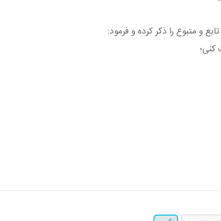
ع و متبوع را ذكر كرده و فرمود:
 كنی؛