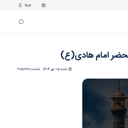
ورود
اسراء
محضر امام هادی(ع)
شنبه 05 مهر 1404
شناسه:
6753131