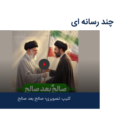
چند رسانه ای
کلیپ تصویری؛ صالح بعد صالح