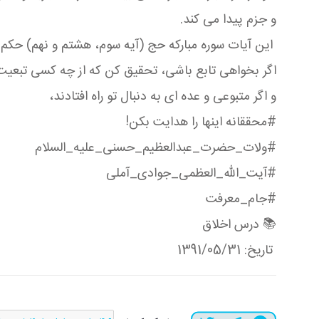
و جزم پیدا می كند.
این آیات سوره مباركه حج (آیه سوم، هشتم و نهم) حكم تاب
اگر بخواهی تابع باشی، تحقیق كن كه از چه كسی تبعیت
و اگر متبوعی و عده ای به دنبال تو راه افتادند،
#محققانه اینها را هدایت بكن!
#ولات_حضرت_عبدالعظیم_حسنی_علیه_السلام
#آیت_الله_العظمی_جوادی_آملی
#جام_معرفت
📚 درس اخلاق
تاریخ: 1391/05/31