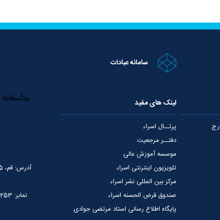
سامانه عبادات
لینک های مفید
رج
پرتــال اسراء
دفتــر مرجعیت
موسسه آموزش عالی
تلویزیون اینترنتی اسراء
آدرس: قم، 75 متری عمار یاسر، نبش خیابان شهید قدوسی
مرکز بین المللی نشر اسراء
صندوق قرض الحسنه اسراء
نمابر: 02537765253
پایگاه اطلاع رسانی استاد مرتضی جوادی