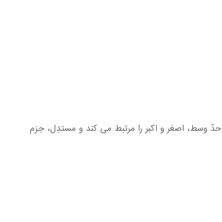
 وسط، اصغر و اكبر را مرتبط می كند و مستدِل، جزم