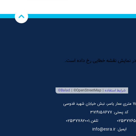
کد پستی: 3719158677
تلفن.02537782001
ایمیل: info@esra.ir