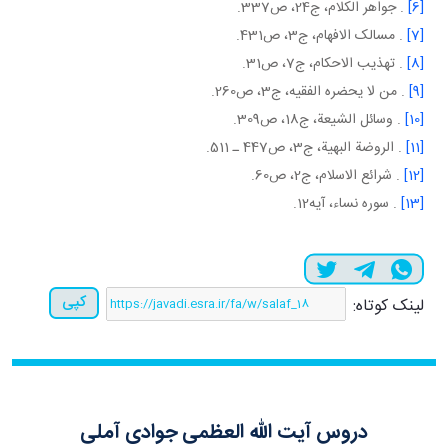
[6]
. جواهر الکلام، ج24، ص337.
[7]
. مسالک الافهام، ج3، ص431.
[8]
. تهذيب الاحکام، ج7، ص31.
[9]
. من لا يحضره الفقيه، ج3، ص260.
[10]
. وسائل الشيعة، ج18، ص309.
[11]
. الروضة البهية، ج3، ص447 ـ 511.
[12]
. شرائع الاسلام، ج2، ص60.
[13]
. سوره نساء، آيه12.
کپی
لینک کوتاه:
دروس آیت الله العظمی جوادی آملی