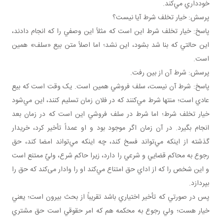
خودداري مي‌کند.
پرسش: خيار تخلف شرط آيا نيست؟
پاسخ: خيار تخلف شرط اين است که مثلاً اين وصفي را که انجام دادند،
اين حالتي که بنا شد بشود، اين نشد؛ اما اصلاً متن بيع «سلف» همين
است.
پرسش: شرط آن از بين رفت.
پاسخ: شرط آن نيست، سلف فروشي همين است. يک وقت است که بيع
عادي است؛ منتها شرط مي‌کنند که در فلان زمان تسليم کنند، اين مي‌شود
خيار تخلف شرط؛ اما شرط در سلف فروشي اين است که در زمان بعد
انجام بگيرد. در آن زمان اگر موجود بود و او عمداً تأخير کرد، خريدار
گذشته از اينکه مي‌تواند فسخ کند، چه اينکه مي‌تواند امضا کند، حق
رجوع به محاکم قضايي و شرعي را دارد، زيرا حاکم شرع، وليّ ممتنع است
و اين شخص را که از اداي حق امتناع مي‌کند او را وادار می‌کند که حق را
بپردازد.
پس در صورتي که تأخير اختياري باشد تقريباً از بحث بيرون است؛ يعني
خيار هست؛ ولي رجوع به محکمه هم که امر حقوقي است حق مشتري