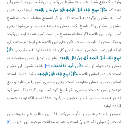
وارد ملک بايع شد از همان جا سقوط مي‌کند و مي‌شکند، اين بر اساس آن
تعبد که
«كُلُّ مَبِيعٍ تَلِفَ قَبْلَ قَبْضِهِ فَهُوَ مِنْ مَالِ بَائِعِهِ
»
؛ اينجا بايد همان
ثمن به مشتري برگردد نه قيمت؛ لکن بر اثر انفساخ معامله است، نه فسخ
مشتري. مشتري اگر فسخ بکند، ضمان معاوضه نصيب او مي‌شود؛ يعني
ثمن. برابر اين قاعده اگر معامله منفسخ مي‌شود، ثمن هم به او برمي‌گردد
و ديگر سخن از قيمت نيست؛ لکن جاي اين قاعده هم اينجا نيست، براي
اينکه اين عين شخصي است؛ کالاي کلي که تلف ندارد تا ما بگوييم:
«كُلُّ
مَبِيعٍ تَلِفَ قَبْلَ قَبْضِهِ فَهُوَ مِنْ مَالِ بَائِعِهِ
»
. بنابراين تبديل ضمان معاوضه به
ضمان يد، خواه از راه
«عَلَی الْيَدِ مَا أَخَذَتْ»
[3]
باشد، شمول آن دشوار
است؛ خواه بر اساس قاعده
«كُلُّ مَبِيعٍ تَلِفَ قَبْلَ قَبْضِهِ»
باشد، دشوار است؛
اساس ضمان، ضمان معاوضه است؛ يعني مشتري ثمن را مي‌طلبد و بايع
عهده‌دار ثمن هست؛ مشتري اگر فسخ کرد ثمن برمي‌گردد، اگر صبر کرد
که در فرصت مناسب کالا را تحويل مي‌گيرد. «هذا تمام الکلام» به حسب
قواعد اوليه.
نصوص باب هم همين را تأييد مي‌کند؛ لذا اين مطلب هم معروف بين
اصحاب(رضوان الله عليهم) است و هم به مخالفت مرحوم ابن ادريس
[4]