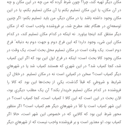
مکان ديگر تهيه کند، چرا؟ چون شرط کرده که من چه در اين مکان و چه
در آن مکان، يا اين مکان تسليم بکنم يا آن مکان تسليم بکنم، يا در اين
مکان وجود داشته باشد يا در مکان ديگر، من بايد تسليم بکنم؛ اگر چنين
توسعه‌اي در هنگام عقد مطرح شد، بر فروشنده واجب است که از مکان
ديگر منتقل کند اينجا بياورد. نه اينکه در کدام مکان تسليم کند، در کدام
مکان اين شیء وجود دارد! که اين فرع دوم و جهت دوم به دنبالهٴ فرع
دوم است. يک وقت است در مکان تسليم محل بحث است، يک وقت در
مکان وجود کالا بحث است؛ اينکه در فرع اول اين بود که اگر اين کمياب
شد، کجا کمياب شد؟ در اين شهري که هستند کمياب شد يا در شهرهاي
ديگر کمياب است؟ سخن در کميابي است نه در مکان تسليم. در خلال آن
شرايط و شروطي که قبلاً گذشت، يکي از بحث‌ها اين بود که کالا را
فروشنده در کدام مکان تسليم خريدار بکند؟ آن يک مطلب ديگري بود،
الآن بحث در اين است که اين کالا ا کمياب است، کجا کمياب است؟ در
اين شهر کمياب است يا کلاً در شهرهاي ديگر هم کمياب است؟ اگر منظور
محور شرط اين بود که کالايي که در خصوص اين شهر است، حالا اگر
کمياب بود، او معذور است و بر فروشنده واجب نيست که از شهرهاي ديگر