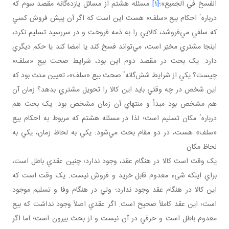
الفسخ في الجميع»؛
[1]
مسئله هشتم از مسائل يازده‌گانه مقصد سوم که
دربارهٴ احکام بيع «سلف» هست اين است که اگر آن پيش فروش کسي
که سلفي مي‌فروشد، کالايي را به ذمه فروخت و در سررسيد تسليم نکرد،
اينجا مشتري مخيّر است، مي‌تواند فسخ کند يا امضا کند يا حکم ديگري
دارد. يک بحث در مقصد دوم اين بود، شرايط صحت بيع «سلف»
چيست؟ يکي از شرايط شش‌گانهٴ صحت بيع «سلف»، تعيين مدت بود که
اين شخص در چه وقتي بايد اين کالا را تحويل مشتري بدهد؟ زمان آن
هم مشخص بود مبدأ و منتهاي آن زمان مشخص بود. يک بحث هم
دربارهٴ مکان تسليم است؛ لذا در مسئله هشتم که مربوط به احکام بيع
«سلف» هست، در دو مقام بحث مي‌شود: يکي به لحاظ زمان، يکي به
لحاظ مکان.
يک وقت است کالا در هنگام عقد، وجود ندارد؛ چنين عقدي باطل است،
براي اينکه شیء معدوم قابل خريد و فروش نيست. يک وقت است که
اين کالا در هنگام عقد وجود ندارد؛ ولي در هنگام وفا و تسليم موجود
است؛ اين عقد کاملاً صحيح است. اگر عقدي اصلاً وجود نداشت که بيع
معدوم باطل است و حرفي در آن نيست و از بحث بيرون است؛ اما اگر