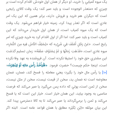
يک ميوه کميابي را خريد، او ديگر از همان اول خودش اقدام کرده است بر
چيزي که «متعذر الوجود» است و بايد صبر کند؛ يک وقت کالای رايجی
است که ديگران هم خريد و فروش دارند، برابر همين که اين يک امر
عادي است که اگر تعذر پيدا کرد، زمينه خيار فراهم مي‌شود. يک وقت
است که يک ميوه کمياب است، از همان اول خريدار مي‌داند که اين
کمياب است و بايد صبر کند؛ اما اگر از اول اقدام کرد به خريد چيزي که امر
رايج است. «عَنْ رَجُلٍ أَسْلَفَ فِي شَيْ‌ءٍ» که «يُسْلِفُ النَّاسُ فِيهِ مِنَ الثِّمَارِ»،
ميوه عادي است، «فَذَهَبَ زَمَانُهَا وَ لَمْ يَسْتَوْفِ سَلَفَهُ»؛ زمان تسليم گذشت
اين مشتري حق خود را استيفا نکرده است. آن فروشنده به عهد وفا نکرده
است، اينجا حکم چيست؟ حضرت فرمود:
«فَلْيَأْخُذْ رَأْسَ مَالِهِ أَوْ لِيُنْظِرْهُ
»
؛
[10]
يا رأس مال خود را بگيرد؛ يعني معامله را فسخ کند، ضمان، ضمان
معاوضه است نه ضمان يد، سخن از قيمت نيست، سخن از مثل نيست،
سخن از ثمن است، پولي که داده پس مي‌گيرد يا صبر می‌کند که فرصت
مناسبی به وجود بيايد، اين همان خيار است. خيار اين است که يا فسخ
مي‌کند و ثمن را برمي‌گرداند يا صبر مي‌کند تا به کالا دسترسي پيدا کند.
اين بيان موثقه «اِبْنِ بُكَيْر» مطابق با همان قواعد عامه است. البته اگر