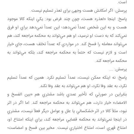
است.
پرسش: اگر امکانش هست وجهی برای تعذر تسليم نيست.
پاسخ: اينجا «لعذر» هست، چون چند فرض بود: يکي اينکه کالا موجود
هست و به اين شخص عمداً نمي‌دهد؛ اين عمداً نمي‌دهد براي او فرق
نمي‌کند که به دست او نرسيد، او هم مي‌تواند به محکمه مراجعه کند، هم
مي‌تواند معامله را فسخ کند. در مواردي که عمداً تخلف هست، جاي خيار
است و لازم نيست که حتماً به محکمه مراجعه کند، بلکه مي‌تواند به
محکمه مراجعه کند.
پرسش: ...
پاسخ: نه اينکه ممکن نيست، عمداً تسليم نکرد. همين که عمداً تسليم
نکرد، به عقد وفا نکرد، او هم مي‌تواند به عقد وفا نکند.
بنابراين در صورتي که تأخير عمدي باشد مشتري هم «بين الفسخ و
الامضاء» خيار دارد،، هم مي‌تواند به محکمه مراجعه کند. اما اگر در اثر
نبود، مثلاً کالا در اثر خشکسالي يا علل و عوامل ديگر فعلاً نيست، مشتري
در اينجا نمي‌تواند به محکمه قضايي مراجعه کند، براي اينکه امتناع او،
امتناع قهري است، امتناع اختياري نيست. مخير بين فسخ و امضاست؛