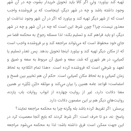
تهيه کند بياورد؛ ولي اگر کالا بايد تحويل خريدار بشود، چه در آن شهر
وجود داشته باشد و چه در شهر ديگر، اينجاست که بر فروشنده واجب
است که از شهر ديگر تهيه کند و بياورد که اگر در آن شهر وجود نداشت او
معذور نيست، چرا؟ چون شرط اين است که چه در آن شهر و چه در شهر
ديگر، او بايد فراهم کند و تسليم بکند؛ لذا مسئله رجوع به محکمه قضا سر
جاي خود محفوظ است که مي‌تواند مراجعه کند و بر فروشنده واجب است
که از مکان ديگر تهيه کند و بياورد اينجا تحويل بدهد. پس تعذر تسليم يا
کميابي، در هر شهري که شد، سعه و ضيق آن مربوط به سعه و ضيق و
تعهد و شرطي است که فروشنده کرده است. «هذا تمام الکلام» به لحاظ
زمان کميابي و به لحاظ مکان کميابي است. حکم آن هم تخيير بين فسخ و
امضاست؛ قواعد عامه همين را بيان مي‌کند و موثقه «اِبْنِ بُكَيْر» بر همين
معنا دلالت دارد، غير از روايت چهارده از ابواب روايات باب يازده،
روايت‌هاي ديگر هم بر اين مضمون دلالت دارد.
پرسش: اگر تفريط کرده باشد بله وگرنه چرا به محکمه مراجعه نمايند؟
پاسخ: نه، دو تا حرف است: اگر شرط کردند که بايع آنجا معصيت کرد در
اين جهت ممکن است فرق داشته باشد؛ لذا به محکمه مي‌شود مراجعه