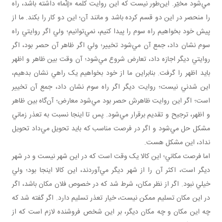
مي‌شود مخيّر. اين‌طور نيست که اين روايت کلمه «إنَّما» داشته باشد، راه
را منحصر در اين دو قسم کرده باشد و مانند آن؛ اين دو کار را بکند. ما از
پيش خود بخواهيم راه سوم را پيدا کنيم، نمي‌توانيم؛ ولي اگر روايتي راه
سوم نشان داد، جمع آن مي‌شود تخيير؛ ولي اگر ظاهر آن حصر بود، اگر
روايتي ديگر اجازه داد، تعارض شروع مي‌شود؛ آن وقت بين ظاهر و اظهر
بايد اظهر را گرفت. بنابراين ما از خود بخواهيم يک راهي نشان بدهيم،
اين شدني نيست؛ روايت ديگر اگر راه سوم نشان داد، جمع آن تخيير
است؛ اگر اين روايت ظاهرش حصر بود مي‌شود معارض؛ آن‌گاه بين ظاهر
و اظهر، ترجيح و تقديم برقرار مي‌شود. پس تا اينجا نسبت به تعذر زماني
مشکل حل مي‌شود و اگر در فرصت مناسب که بايد تحويل مي‌داد تحويل
نداد، اين مشکل هست.
اما فرصت مکاني؛ اين کالا يک وقت است که در اين شهر نيست و در شهر
ديگر است، اکثر آن را از شهر ديگر مي‌آوردند، اين کالا اينجا بود؛ ولي
خيلي نبود. اگر از نظر مکان، شرط شد که در خصوص فلان مکان باشد، اگر
در اين مکان تسليم ممکن نيست، خيار تعذر تسليم دارد. اگر گفته شد که
چه اين مکان و چه مکان ديگر، بر اين شخص فروشنده لازم است که از