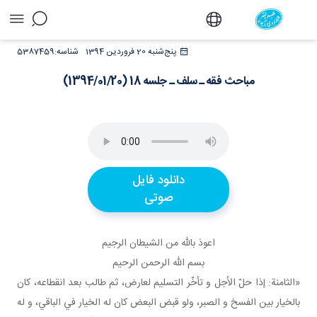
مباحث فقه ـ سلف ـ جلسه 18 (1394/01/20) -
پنج‌شنبه 20 فروردین 1394
شناسه:
5387459
دفتر
مباحث فقه ـ سلف ـ جلسه 18 (1394/01/20)
دانلود فایل
صوتی
اعوذ بالله من الشيطان الرجيم
بسم الله الرحمن الرحيم
«الثامنة: إذا حلّ الأجل و تأخّر التسليم لعارض، ثم طالب بعد انقطاعه، کان
بالخيار بين الفسخ و الصبر، ولو قبض البعض کان له الخيار في الباقي، و له