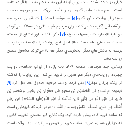
خيلي بها داده نشده است، براي اينکه اين مطلب هم مطابق با قواعد عامه
است و هم موثقه «اِبْنِ بُكَيْر» اين را تأييد مي‌کند. تعبير مرحوم صاحب
جواهر
از روايت «اِبْنِ بُكَيْر»
[5]
به موثقه است
[6]
که فقهاي بعدي هم
موثقه «اِبْنِ بُكَيْر» ياد مي‌کنند؛ ولي مرحوم شهيد ثاني در
مسالک
مي‌گويد:
«و عليه الاخبار» که «بعضها صحيح»؛
[7]
مگر اينکه منظور ايشان از صحت،
صحت به معني عام باشد. حالا اصل اين روايت را ملاحظه بفرماييد تا
برسيم به بخش‌هاي ديگر. بخش‌هاي ديگر هم باز مي‌تواند مشمول همين
روايت باشد.
وسائل
، جلد هجدهم، صفحه 309، باب يازده از ابواب «سلف»، روايت
چهارده، روايت‌هاي ديگر هم همين را تأييد مي‌کند. اين روايت را گذشته
از اينکه بزرگان ديگر
[8]
نقل کرده بودند، مرحوم صدوق هم نقل کرد.
[9]
فرمود: «بِإِسْنَادِهِ عَنِ الْحُسَيْنِ بْنِ سَعِيدٍ عَنْ صَفْوَانَ بْنِ يَحْيَی وَ مُحَمَّدِ بْنِ
خَالِدٍ عَنْ عَبْدِ اللَّهِ بْنِ بُكَيْرٍ قَالَ: سَأَلْتُ أَبَا عَبْدِ اللَّهِ(عَلَيهِ السَّلام) عَنْ رَجُلٍ
أَسْلَفَ فِي شَيْ‌ءٍ يُسْلِفُ النَّاسُ فِيهِ مِنَ الثِّمَارِ»؛ عرض کرد که خريداري است
که سلف خريد کرد، پيش خريد کرد، يک کالاي غير معتادي نخريد، کالايي
که ديگران هم به صورت سلف، خريد و فروش مي‌کردند؛ يک وقت است