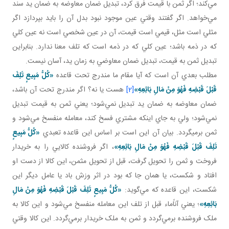
مي‌کند؛ اگر ثمن با قيمت فرق کرد، تبديل ضمان معاوضه به ضمان يد سند
مي‌خواهد. اگر گفتند وقتي عين موجود نبود بدل آن را بايد بپردازد اگر
مثلي است مثل، قيمي است قيمت، آن در عين شخصي است نه عين کلي
که در ذمه باشد؛ عين کلي که در ذمه است که تلف معنا ندارد. بنابراين
تبديل ثمن به قيمت، تبديل ضمان معاوضي به زمان يد، آسان نيست.
مطلب بعدي آن است که آيا مقام ما مندرج تحت قاعده
«كُلُّ مَبِيعٍ تَلِفَ
قَبْلَ قَبْضِهِ فَهُوَ مِنْ مَالِ بَائِعِهِ
»
[2]
هست يا نه؟ اگر مندرج تحت آن باشد،
ضمان معاوضه به ضمان يد تبديل نمي‌شود؛ يعني ثمن به قيمت تبديل
نمي‌شود؛ ولي به جاي اينکه مشتري فسخ کند، معامله منفسخ مي‌شود و
ثمن برمی گردد. بيان آن اين است بر اساس اين قاعده تعبدي
«كُلُّ مَبِيعٍ
تَلِفَ قَبْلَ قَبْضِهِ فَهُوَ مِنْ مَالِ بَائِعِهِ
»
، اگر فروشنده کالايي را به خريدار
فروخت و ثمن را تحويل گرفت، قبل از تحويل مثمن، اين کالا از دست او
افتاد و شکست، يا همان جا که بود در اثر وزش باد يا عامل ديگر اين
شکست، اين قاعده که مي‌گويد:
«كُلُّ مَبِيعٍ تَلِفَ قَبْلَ قَبْضِهِ فَهُوَ مِنْ مَالِ
بَائِعِهِ
»
؛ يعني آناًماء قبل از تلف اين معامله منفسخ مي‌شود و اين کالا به
ملک فروشنده برمي‌گردد و ثمن به ملک خريدار برمي‌گردد. اين کالا وقتي