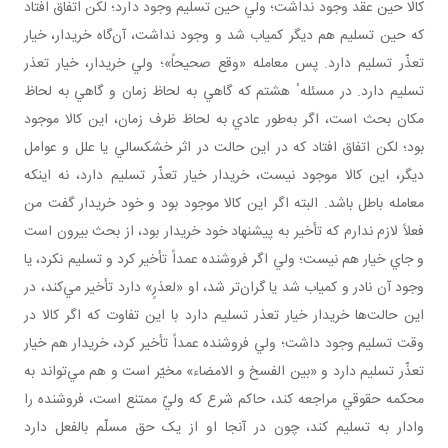
کالا حين عقد وجود نداشت؛ ولي حين تسليم وجود دارد؛ لکن اتفاق افتاد
که حين تسليم هم ديگر کمياب شد و وجود نداشت، آن‌گاه خريدار، خيار
تعذّر تسليم دارد. پس معامله «وقع صحيحاً»؛ ولي خريدار، خيار تعذر
تسليم دارد. در مسئلهٴ هشتم که گاهي به لحاظ زمان و گاهي به لحاظ
مکان بحث است، اگر به‌طور عادي به لحاظ ظرف زمان، اين کالا موجود
بود؛ لکن اتفاق افتاد که در اين حالت در اثر خشکسالي يا علل و عوامل
ديگر، اين کالا موجود نيست، خريدار خيار تعذّر تسليم دارد، نه اينکه
معامله باطل باشد. البته اگر اين کالا موجود بود و خود خريدار گفت من
فعلاً لازم ندارم که تأخير به پيشنهاد خود خريدار بود، از بحث بيرون است
و جاي خيار هم نيست؛ ولي اگر فروشنده عمداً تأخير کرد و تسليم نکرد، يا
وجود آن نادر و کمياب شد يا گران‌تر شد، او «لعذرٍ» دارد تأخير مي‌کند، در
اين حالت‌ها خريدار خيار تعذر تسليم دارد با اين تفاوت که اگر کالا در
وقت تسليم وجود داشت؛ ولي فروشنده عمداً تأخير کرد، خريدار هم خيار
تعذّر تسليم دارد و «بين الفسخ و الامضاء» مخيّر است و هم مي‌تواند به
محکمه حقوقي مراجعه کند، حاکم شرع که وليّ ممتنع است، فروشنده را
وادار به تسليم کند، چون در آنجا او از يک حق مسلّم بالفعل دارد