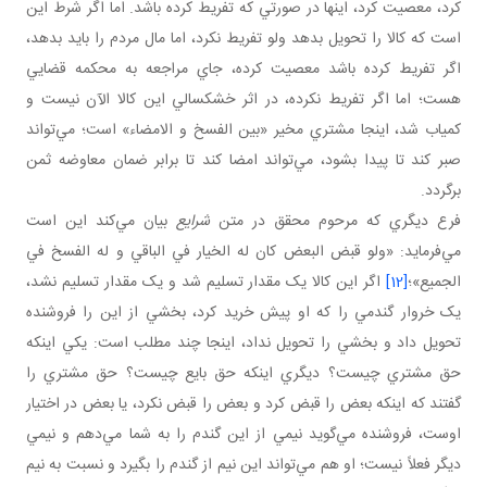
کرد، معصيت کرد، اينها در صورتي که تفريط کرده باشد. اما اگر شرط اين
است که کالا را تحويل بدهد ولو تفريط نکرد، اما مال مردم را بايد بدهد،
اگر تفريط کرده باشد معصيت کرده، جاي مراجعه به محکمه قضايي
هست؛ اما اگر تفريط نکرده، در اثر خشکسالي اين کالا الآن نيست و
کمياب شد، اينجا مشتري مخير «بين الفسخ و الامضاء» است؛ مي‌تواند
صبر کند تا پيدا بشود، مي‌تواند امضا کند تا برابر ضمان معاوضه ثمن
برگردد.
فرع ديگري که مرحوم محقق در متن
شرايع
بيان مي‌کند اين است
مي‌فرمايد: «ولو قبض البعض کان له الخيار في الباقي و له الفسخ في
الجميع»؛
[12]
اگر اين کالا يک مقدار تسليم شد و يک مقدار تسليم نشد،
يک خروار گندمي را که او پيش خريد کرد، بخشي از اين را فروشنده
تحويل داد و بخشي را تحويل نداد، اينجا چند مطلب است: يکي اينکه
حق مشتري چيست؟ ديگري اينکه حق بايع چيست؟ حق مشتري را
گفتند که اينکه بعض را قبض کرد و بعض را قبض نکرد، يا بعض در اختيار
اوست، فروشنده مي‌گويد نيمي از اين گندم را به شما مي‌دهم و نيمي
ديگر فعلاً نيست؛ او هم مي‌تواند اين نيم از گندم را بگيرد و نسبت به نيم