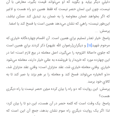
دليلي ديگر بيايد و بگويد که او مي‌تواند قيمت بگيرد، معارض با آن
نيست، چون اين لسان حصر نيست که فقط همين دو راه هست و لاغير
که اگر بخواهد ضمان معاوضه را به ضمان يد تبديل کند ممکن نباشد،
اين‌طور نيست؛ راهي که نشان مي‌دهد همين است يا فسخ کند يا امضا.
پرسش: ...
پاسخ: خيار تعذر تسليم براي همين است. آن اقسام چهارده‌گانه خياري که
مرحوم شهيد
[11]
و ديگران(رضوان الله عليهم) ذکر کردند براي همين است
که جلوي «اصالة اللزوم» را مي‌گيرد، اصل معامله در بيع لازم است؛ اما در
اين چهارده مورد که خريدار يا فروشنده به عللي خيار دارند، معامله مي‌شود
خياري. وقتي معامله خياري شد، عقد متزلزل است؛ وقتي عقد متزلزل شد،
«ذو الخيار» مي‌تواند فسخ کند و معامله را بر هم بزند يا صبر کند تا به
کالاي خود برسد.
پرسش: اين روايت که دو راه را بيان کرده مبيّن حصر نيست يا راه ديگری
هست؟
پاسخ: يک وقت است که کلمه حصر در آن هست، اين دو تا را بيان کرد؛
لذا اگر يک روايت ديگري راه سوم نشان بدهد، جمع آن اين است که