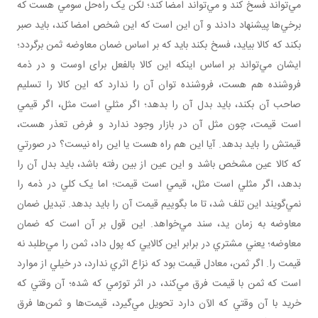
مي‌تواند فسخ کند و مي‌تواند امضا کند؛ لکن يک راه‌حل سومي هست که
برخي‌ها پيشنهاد دادند و آن اين است که اين شخص امضا کند، بايد صبر
بکند که کالا بيايد، فسخ بکند بايد که بر اساس ضمان معاوضه ثمن برگردد؛
ايشان مي‌تواند بر اساس اينکه اين کالا بالفعل برای اوست و در ذمه
فروشنده هم هست، فروشنده توان آن را ندارد که اين کالا را تسليم
صاحب آن بکند، بايد بدل آن را بدهد؛ اگر مثلي است مثل، اگر قيمي
است قيمت، چون مثل آن در بازار وجود ندارد و فرض تعذر هست،
قيمتش را بايد بدهد. آيا اين هم راه هست يا اين راه نيست؟ در صورتي
که کالا عين مشخص باشد و اين عين از بين رفته باشد، بايد بدل آن را
بدهد، اگر مثلي است مثل، قيمي است قيمت؛ اما يک کلي در ذمه را
نمي‌گويند اين تلف شد، تا ما بگوييم قيمت آن را بايد بدهد. تبديل ضمان
معاوضه به زمان يد، سند مي‌خواهد. اين قول بر آن است که ضمان
معاوضه؛ يعني مشتري در برابر اين کالايي که پول داد، ثمن را مي‌طلبد نه
قيمت را. اگر ثمن، معادل قيمت بود که نزاع اثري ندارد، در خيلي از موارد
است که ثمن با قيمت فرق مي‌کند، در اثر تورّمي که شده؛ آن وقتي که
خريد با آن وقتي که الآن دارد تحويل مي‌گيرد، قيمت‌ها و ثمن‌ها فرق