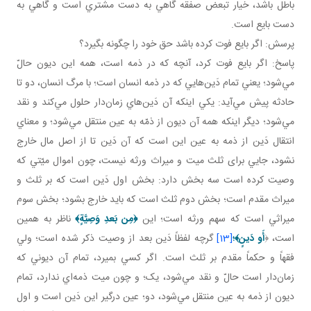
باطل باشد، خيار تبعض صفقه گاهي به دست مشتري است و گاهي به
دست بايع است.
پرسش: اگر بايع فوت کرده باشد حق خود را چگونه بگيرد؟
پاسخ: اگر بايع فوت کرد، آنچه که در ذمه است، همه اين ديون حالّ
مي‌شود؛ يعني تمام دَين‌هايي که در ذمه انسان است؛ با مرگ انسان، دو تا
حادثه پيش مي‌آيد: يکي اينکه آن دَين‌هاي زمان‌دار حلول مي‌کند و نقد
مي‌شود؛ ديگر اينکه همه آن ديون از ذمّه به عين منتقل مي‌شود؛ و معناي
انتقال دَين از ذمه به عين اين است که آن دَين تا از اصل مال خارج
نشود، جايي برای ثلث ميت و ميراث ورثه نيست، چون اموال ميّتي که
وصيت کرده است سه بخش دارد: بخش اول دَين است که بر ثلث و
ميراث مقدم است؛ بخش دوم ثلث است که بايد خارج بشود؛ بخش سوم
ميراثي است که سهم ورثه است؛ اين
﴿مِن بَعدِ وَصِيَّةٍ﴾
ناظر به همين
است، ﴿
أَو دَينٍ﴾؛
[13]
گرچه لفظاً دَين بعد از وصيت ذکر شده است؛ ولي
فقهاً و حکماً مقدم بر ثلث است. اگر کسي بميرد، تمام آن ديوني که
زمان‌دار است حالّ و نقد مي‌شود، يک؛ و چون ميت ذمه‌اي ندارد، تمام
ديون از ذمه به عين منتقل مي‌شود، دو؛ عين درگير اين دَين است و اول