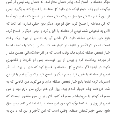
ديگر معامله را فسخ کند، برابر ضمان معاوضه، نه ضمان يد، نيمي از ثمن
برگردد، اين يک. دوم اينکه حق دارد کل معامله را فسخ کند و بگويد نيمي
از اين گندم مشکل مرا حل نمي‌کند، کل معامله را فسخ کند، اين دو؛ آنجا
که کل معامله را فسخ کرد، حق او بود، ديگر بايع حقي ندارد؛ اما آنجا که
قائل به تبعيض شد، نيمي از معامله را قبول کرد و نيمی ديگر را فسخ کرد،
بايع خيار تبعّض صفقه دارد، اگر تأخير آن به تقصير او نبود. يک وقت
است که در اثر تأخير و اتلاف او ناچار شد که بعضي از کالا را بدهد، اينجا
خيار تبعض صفقه ندارد؛ يک وقت است که در اثر خشکسالي همين مقدار
از مزرعه برداشت کرد و بيش از اين نيست، پس او تفريط و تقصيري
نکرد؛ در اينجا اگر مشتري کل معامله را فسخ کرد که حق او بود، اما اگر
نيمي از معامله را قبول کرد و نيم ديگر را فسخ کرد و ثمن آن نيم را از بايع
استرداد کرد؛ اينجا بايع خيار تبعض صفقه دارد و مي‌گويد من کالايي که به
شما فروختم يک خروار گندم بود، پول آن هم براي من لازم بود و من
مصرف کردم يا مي‌خواهم مصرف کنم، الآن براي من مقدور نيست که
نيمي از پول را به شما برگردانم، من اين معامله را امضا نمي‌کنم. پس حق
بايع؛ يعني خيار تبعض صفقه، وقتي است که اين تأخير و اين کم دادن به