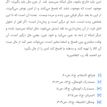
دَين بايد خارج بشود، مثل اينکه سررسيد شد. از عين مال بايد بگيرند؛ اگر
موجود است که موجود، نشد که فسخ مي‌کنند و از ثمن عوض مي‌گيرند،
از اين به بعد ديگر فرقي بين زنده و مرده نيست. عمده آن است که تا اين
شخص زنده است، ذمه او درگير است و زمان‌دار است؛ اگر قبل از حلول
اجل مُرد، از آن زمان‌داري به نقد تبديل مي‌شود، مثل اينکه سررسيد شده و
ديگر اينکه از ذمه به عين مي‌آيد و خود عين؛ يعني مال درگير است، آن
وقت مشتري بين فسخ و امضا مخير است، مي‌تواند صبر کند از مال ميت
آن کالا را تهيه کنند و بدهند يا فسخ کند ثمن را از مال بگيرد.
«و الحمد لله رب العالمين»
[1]
. شرائع الاسلام، ج2، ص60.
[2]
. مستدرک الوسائل، ج13، ص303.
[3]
. مستدرک الوسائل، ج‌14، ص8‌.
[4]
. السرائر، ج2، ص317.
[5]
. وسائل الشيعة، ج18، ص309.