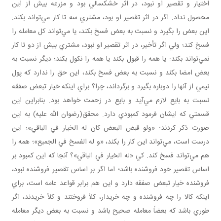
اختيار و تقصير او نبود، در اثر خشکسالي بود و مزرعه بيش از اين
محصول نداد. اگر در اثر تقصير او بود، مشتري سه تا کار مي‌تواند بکند:
اين بعض را بگيرد و نسبت به بعض فسخ بکند، يا مي‌تواند کل معامله را
فسخ کند؛ ولي اگر تأخير، در اثر تقصير او نبود، مشتري بيش از دو تا کار
نمي‌تواند بکند: يا همه را قبول بکند يا همه را نکول بکند؛ ديگر نسبت به
بعض امضا بکند و نسبت به بعض فسخ بکند، اين حق را ندارد که پول
نيمي از آنها را دوباره بگيرد و برگرداند، چرا؟ براي اينکه خيار تبعض صفقه
نسبت به بايع لازم مي‌آيد و بايع در زحمت خواهد بود. بنابراين اين
قسمتي که ايشان فرمود کمبودي دارد. محقق(رضوان الله عليه) به اين
صورت ذکر کردند: «ولو قبض البعض کان له الخيار في الباقي»؛ اين
درست است، مي‌تواند اين کار را بکند، «و له الفسخ في الجميع»؛ همه را
هم مي‌تواند فسخ کند. کي «له الخيار في الباقي»؟ آنجا که اين کمبود بر
اساس تقصير خود فروشنده باشد؛ اما اگر بر اساس تقصير فروشنده نبود،
فروشنده خيار تبعض صفقه دارد و اين هم برابر قواعد عامه است، براي
اينکه کالا را چه فروشنده و چه خريدار، کلاً فروختند و کلاً خريدند، اگر
طوري باشد که بعضاً معامله صحيح باشد و نسبت به بعض ديگر معامله