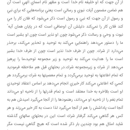
از آن جهت كه او خليفه تام خدا است و مظهر تام اسماي الهي است آن
هم ضامن مضمون آيات نبوي و رسالي است يعني برنامه‌هايي كه براي نبي
و رسول از آن جهت كه نبي و رسول است ذكر مي‌شود كه فلان كار را مي‌
كند فلان كار را نمي‌كند دليلش آن اوصافي است كه در پايان همان آيهٴ
نبوت و وحي و رسالت ذكر مي‌شود چون او نذير است چون او بشير است
ما را دستور مي‌دهد راهنمايي مي‌كند به توحيد و تحذير مي‌كند، برحذر
مي‌دارد از شرك. چون از طرف خدا نذير است چون از طرف خدا بشير
است ما را هدايت مي‌كند به توحيد و زير مجموعه توحيد،ما را پرهيز
مي‌دهد از شرك و زيرمجموعه شرك.در بحثهاي قبل هم ملاحظه فرموديد
كه تمام اطاعتها به توحيد برمي‌گردد و تمام معصيتها به شرك برمي‌گردد هر
كسي كه اطاعتي مي‌كند كار خيري انجام مي‌دهد بر اساس اعتقاد توحيدي
او است بالآخره به خدا معتقد است و تمام قدرتها را از ناحيه او مي‌داند
تمام نِعَم را از ناحيه او مي‌داند، رهنمودها را از آنجا مي‌گيرد اميدش هم به
آنجا است پاداشش را هم از آنجا مي‌گيرد لذا دست به كار خير مي‌زند و هر
كس هر گناهي مي‌كند گرفتار شرك است اين در بحثهاي سالهاي گذشته
شايد امثال هم بود چندين بار ذكر شده است كه هيچ گناهي نيست مگر