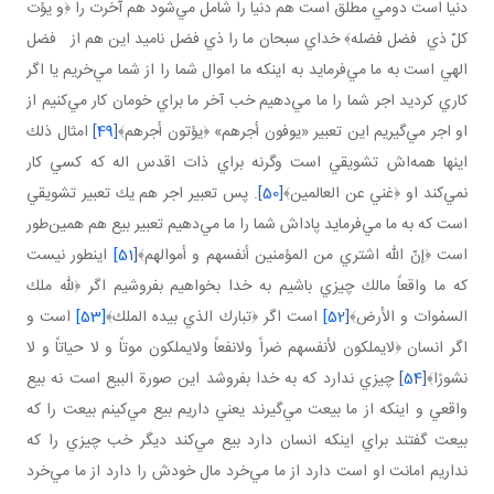
دنيا است دومي مطلق است هم دنيا را شامل مي‌شود هم آخرت را ﴿و يؤت
كلّ ذي فضل فضله﴾ خداي سبحان ما را ذي فضل ناميد اين هم از فضل
الهي است به ما مي‌فرمايد به اينكه ما اموال شما را از شما مي‌خريم يا اگر
كاري كرديد اجر شما را ما مي‌دهيم خب آخر ما براي خومان كار مي‌كنيم از
او اجر مي‌گيريم اين تعبير «يوفون أجرهم» ﴿يؤتون أجرهم﴾
[49]
امثال ذلك
اينها همه‌اش تشويقي است وگرنه براي ذات اقدس اله كه كسي كار
نمي‌كند او ﴿غني عن العالمين﴾
[50]
. پس تعبير اجر هم يك تعبير تشويقي
است كه به ما مي‌فرمايد پاداش شما را ما مي‌دهيم تعبير بيع هم همين‌طور
است ﴿إنّ الله اشتري من المؤمنين أنفسهم و أموالهم﴾
[51]
اينطور نيست
كه ما واقعاً مالك چيزي باشيم به خدا بخواهيم بفروشيم اگر ﴿لله ملك
السمٰوات و الأرض﴾
[52]
است اگر ﴿تبارك الذي بيده الملك﴾
[53]
است و
اگر انسان ﴿لايملكون لأنفسهم ضراً ولانفعاً ولايملكون موتاً و لا حياتاً و لا
نشورًا﴾
[54]
چيزي ندارد كه به خدا بفروشد اين صورة البيع است نه بيع
واقعي و اينكه از ما بيعت مي‌گيرند يعني داريم بيع مي‌كينم بيعت را كه
بيعت گفتند براي اينكه انسان دارد بيع مي‌كند ديگر خب چيزي را كه
نداريم امانت او است دارد از ما مي‌خرد مال خودش را دارد از ما مي‌خرد