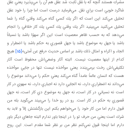
مشرك هستند آنچه كه با نقل ثابت شد عقل هم آن را مي‌پذيرد يعني عقل
شاگرد خوبي است براي نقل. مي‌فرمايد درست است اما چرا را خود عقل
تحليل مي‌كند اين است كه اگر يك كسي گناه مي‌كند وقتي گناه را شما
تحليل مي‌كنيد مي‌بينيد اگر يك وقتي يك كسي يك كار خلافي را انجام
مي‌دهد كه به حسب ظاهر معصيت است اين اگر سهوًا باشد يا نسياناً
باشد يا جهل به موضوع باشد يا جهل قصوري به حكم باشد يا اضطرار و
الجاء و اكراه و امثال ذلك باشد بر اساس حديث «رفع عن أمتى»
[15]
هيچ
كدام از اينها معصيت نيست. البته آثار وضعي‌اش محفوظ است آثار
تكليفي‌اش رخت برمي‌بندد يعني موآخذه نيست تنها در جايي موآخذه
هست كه انسان عالماً عامداً گناه مي‌كند يعني حكم را مي‌داند موضوع را
مي‌داند نه اضطراري دارد، نه الجايي دارد نه اجباري دارد، نه سهوي در كار
است نه نسياني در كار است، نه جهل به موضوع دي كار است، نه جهل
قصوري به حكم در كار است. رو در رو خدا را مي‌بيند مي‌گويد بله من
قبول دارم اما من كار خود را مي‌خواهم بكنم اين بازگشتش إلاّ و لابد به
شرك است يعني من حرف تو را در اينجا باور ندارم البته جاهاي ديگر باور
دارم اما اينجا قبول نمي‌كنم نظر من بر نظر شما مقدم است. اين روح