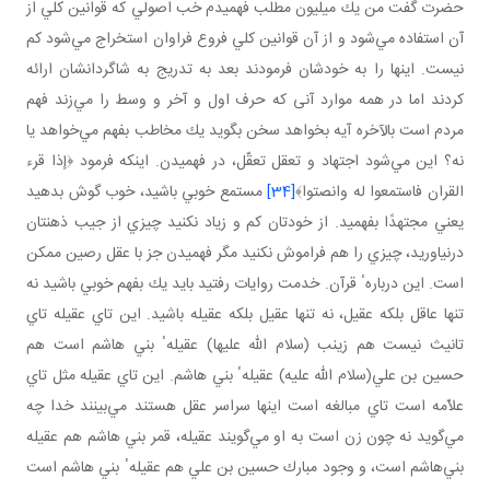
حضرت گفت من يك ميليون مطلب فهميدم خب اصولي كه قوانين كلي از
آن استفاده مي‌شود و از آن قوانين كلي فروع فراوان استخراج مي‌شود كم
نيست. اينها را به خودشان فرمودند بعد به تدريج به شاگردانشان ارائه
كردند اما در همه موارد آنى ‌كه حرف اول و آخر و وسط را مي‌زند فهم
مردم است بالآخره آيه بخواهد سخن بگويد يك مخاطب بفهم مي‌خواهد يا
نه؟ اين مي‌شود اجتهاد و تعقل تعقّل، در فهميدن. اينكه فرمود ﴿إذا قرء
القران فاستمعوا له وانصتوا﴾
[34]
مستمع خوبي باشيد، خوب گوش بدهيد
يعني مجتهدًا بفهميد. از خودتان كم و زياد نكنيد چيزي از جيب ذهنتان
درنياوريد، چيزي را هم فراموش نكنيد مگر فهميدن جز با عقل رصين ممكن
است. اين دربارهٴ قرآن. خدمت روايات رفتيد بايد يك بفهم خوبي باشيد نه
تنها عاقل بلكه عقيل، نه تنها عقيل بلكه عقيله باشيد. اين تاي عقيله تاي
تانيث نيست هم زينب (سلام الله عليها) عقيلهٴ بني هاشم است هم
حسين بن علي‌(سلام الله عليه) عقيلهٴ بني هاشم. اين تاي عقيله مثل تاي
علاّمه است تاي مبالغه است اينها سراسر عقل هستند مي‌بينند خدا چه
مي‌گويد نه چون زن است به او مي‌گويند عقيله، قمر بني هاشم هم عقيله
بني‌هاشم است، و وجود مبارك حسين بن علي هم عقيلهٴ بني هاشم است