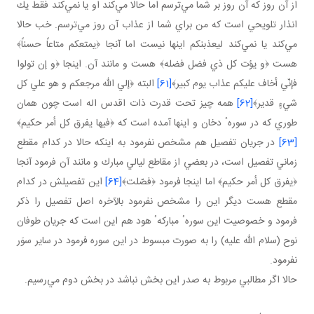
از آن روز كه آن روز بر شما مي‌ترسم اما حالا مي‌كند او يا نمي‌كند فقط يك
انذار تلويحي است كه من براي شما از عذاب آن روز مي‌ترسم. خب حالا
مي‌كند يا نمي‌كند ليعذبنكم اينها نيست اما آنجا ﴿يمتعكم متاعاً حسناً﴾
هست ﴿و يؤت كل ذي فضل فضله﴾ هست و مانند آن. اينجا ﴿و إن تولوا
فإنّي أخاف عليكم عذاب يوم كبير﴾
[61]
البته ﴿إلي الله مرجعكم و هو علي كل
شيءٍ قدير﴾
[62]
همه چيز تحت قدرت ذات اقدس اله است چون همان
طوري كه در سورهٴ دخان و اينها آمده است كه ﴿فيها يفرق كل أمر حكيم﴾
[63]
در جريان تفصيل هم مشخص نفرمود به اينكه حالا در كدام مقطع
زماني تفصيل است، در بعضي از مقاطع ليالي مبارك و مانند آن فرمود آنجا
﴿يفرق كل أمر حكيم﴾ اما اينجا فرمود ﴿فصّلت﴾
[64]
اين تفصيلش در كدام
مقطع هست ديگر اين را مشخص نفرمود بالآخره اصل تفصيل را ذكر
فرمود و خصوصيت اين سورهٴ مباركهٴ هود هم اين است كه جريان طوفان
نوح (سلام الله عليه) را به صورت مبسوط در اين سوره فرمود در ساير سوَر
نفرمود.
حالا اگر مطالبي مربوط به صدر اين بخش نباشد در بخش دوم مي‌رسيم.