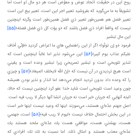
روح اين در حقيقت اتحاد عوض و معوّض است هر دو مال او است اما
تشويقاً به ما مي‌گويد كه بفروشيد تعبير اجر اين است، تعبير بيع اين است
تعبير فضل هم همين‌طور تعبير ذي فضل همين‌طور است وگرنه اينچنين
نيست كه واقعاً افراد ذي فضل باشند كه ﴿و يؤت كل ذي فضل فضله﴾
[55]
اين مال تبشير.
فرمود ﴿و إن تولّوا﴾ اگر از اين راهنمايي هاي ما اعراض كرديد ﴿فإنّي أخاف
عليكم عذاب يوم كبير﴾
[56]
اين مي‌شود نذير اما غالباً اينچنين است كه
تنذير تلويحي است و تبشير تصريحي زيرا تبشير وعده است و يقيني
است هيچ ترديدي در آن نيست كه ﴿إنّ الله لايخلف الميعاد﴾
[57]
و چيزي
را كه وعده داد بدون ترديد انجام مي‌دهد اما انذار و نذير بودن هميشه
چون وعيد است تلويحي است شايد خدا عفو كرد اينچنين نيست كه حالا،
البته آنهايي كه جريان خبر است نه جريان انشا آنها ديگر لا ريب فيه است.
اصل جهنم عدّه‌اي هستند، مي‌سوزند اينها كه وعيد نيست اينها خبر است
در اين بخش احتمال خلاف نيست ﴿ليوم لا ريب فيه﴾
[58]
است، جهنمي
هست، بهشتي هست، مواقفي هست يك عدّه‌اي ملحد هستند يك
عدّه‌اي معذب هستند و امثال ذلك. اما نسبت به تك تك افرادي كه