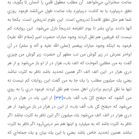
ساعت سخنراني مي‌خواهد. آن مطلب معقول قلبي را انسان تا بگويد، به
نطق دربياورد يا به كتابت دربياورد يك ساعت طول مي‌كشد فرمود روزي
شما هم مثل نطق قاعدتاً تدريجي است. اين علوم تدريجي است. يكجا به
آنها دادند براي بشر تا يوم القيامه تدريجاً نازل مي‌شود. اين روايات كم
نيست كه فريقين هم نقل كردند وجود مبارك حضرت امير (سلام الله عليه)
فرمود به اينكه وجود مبارك پيغمبر (صلى الله عليه و آله و سلم) در آن
اواخر عمرش در زير گوش من لب مطهر آن حضرت زير گوش من چيزي
گفت به من مطلبي آموخت كه الف باب، هزار در از او باز مي‌شود و از هر
دري هزار در. اين الف الف اگر همين تحديد باشد ناظر به كثرت نباشد
يعني يك ميليون مطلب را يك جا به من گفت اين روايات كم نيست نه
تنها ما نقل كرديم برادران اهل سنت هم نقل كردند فرمود دري را به روي
من گشود كه «يفتح كلّ باب ألف باب»
[33]
از اين يك در هزار در باز
مي‌شود كه «يفتح كل باب ألف باب» از اين در هزار در باز مي‌شود از هر
دري هزار در الف الف مي‌شود يك ميليون اگر اين ناظر به كثرت نباشد اگر
ناظر به كثرت باشد كه به ميليارد و اينها هم سر درمي‌آرود اگر ناظر به كثرت
نباشد همين تحديد خاص باشد يعني با اين يك بيان و يك جمله‌اي كه