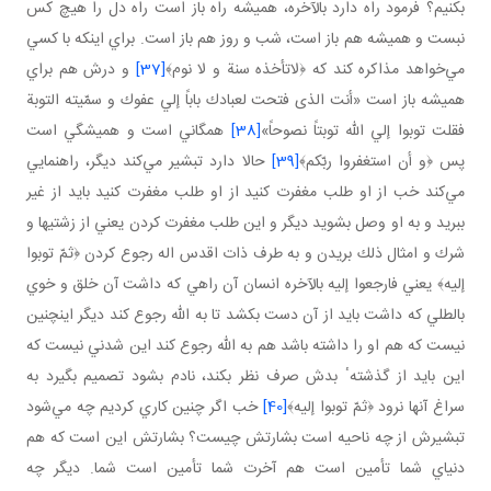
بكنيم؟ فرمود راه دارد بالآخره، هميشه راه باز است راه دل را هيچ كس
نبست و هميشه هم باز است، شب و روز هم باز است. براي اينكه با كسي
مي‌خواهد مذاكره كند كه ﴿لاتأخذه سنة و لا نوم﴾
[37]
و درش هم براي
هميشه باز است «أنت الذى فتحت لعبادك باباً إلي عفوك و سمّيته التوبة
فقلت توبوا إلي الله توبتاً نصوحاً»
[38]
همگاني است و هميشگي است
پس ﴿و أن استغفروا ربّكم﴾
[39]
حالا دارد تبشير مي‌كند ديگر، راهنمايي
مي‌كند خب از او طلب مغفرت كنيد از او طلب مغفرت كنيد بايد از غير
ببريد و به او وصل بشويد ديگر و اين طلب مغفرت كردن يعني از زشتيها و
شرك و امثال ذلك بريدن و به طرف ذات اقدس اله رجوع كردن ﴿ثمّ توبوا
إليه﴾ يعني فارجعوا إليه بالآخره انسان آن راهي كه داشت آن خلق و خوي
بالطلي كه داشت بايد از آن دست بكشد تا به الله رجوع كند ديگر اينچنين
نيست كه هم او را داشته باشد هم به الله رجوع كند اين شدني نيست كه
اين بايد از گذشتهٴ بدش صرف نظر بكند، نادم بشود تصميم بگيرد به
سراغ آنها نرود ﴿ثمّ توبوا إليه﴾
[40]
خب اگر چنين كاري كرديم چه مي‌شود
تبشيرش از چه ناحيه است بشارتش چيست؟ بشارتش اين است كه هم
دنياي شما تأمين است هم آخرت شما تأمين است شما. ديگر چه