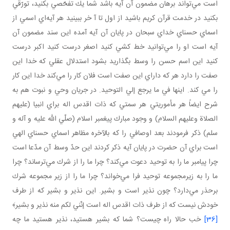
است مي‌تواند برهان مضمون آن آيه باشد شما يك تفحّصي بكنيد، تورّقي
بكنيد در خدمت قرآن كريم باشيد از اول تا آ خر ببينيد هر آيه‌اي اسمي از
اسماي حسناي خداي سبحان در پايان آن آيه آمده اين سند مضمون آن
آيه است او را مي‌توانيد خط كشي كنيد اصغر درست كنيد اكبر درست
كنيد اين اسم حسن را وسط بگذاريد بشود استدلال عقلي كه خدا اين
صفت را دارد هر كه داراي اين صفت است فلان كار را مي‌كند خدا اين كار
را مي‌ كند. اينها في ما يرجع إلي التوحيد. در جريان وحي و نبوت هم به
شرح ايضاً هر مأموريتي هر سمتي كه ذات اقدس اله براي انبيا (عليهم
الصلاة وعليهم السلام) و وجود مبارك پيغمبر اسلام (صلّي الله عليه و آله و
سلم) ذكر فرمودند بعد اوصافي را كه بالآخره مظاهر اسماي حسناي الهي
است براي آن حضرت در پايان آيه ذكر كردند اين حدّ وسط آن مدّعا است
چرا پيامبر ما را به توحيد دعوت مي‌كند؟ چرا ما را از شرك مي‌ترساند؟ چرا
ما را به زيرمجموعه توحيد فرا مي‌خواند؟ چرا ما را از زير مجموعه شرك
برحذر مي‌دارد؟ چون نذير است و بشير. اين نذير و بشير كه از طرف
خودش نيست كه از طرف ذات اقدس اله است إنّني لكم منه نذير و بشير﴾
[36]
خب حالا راه چيست؟ شما كه بشير هستيد، نذير هستيد ما چه