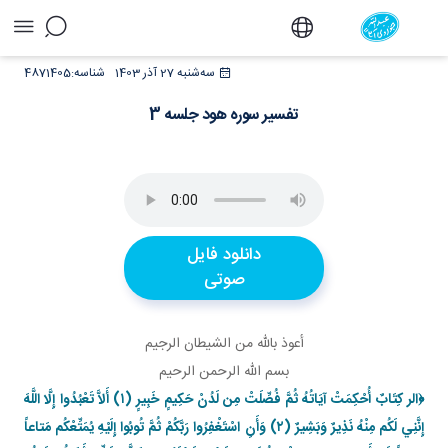
تفسیر سوره هود جلسه 3 - دفتر
سه‌شنبه 27 آذر 1403
شناسه:
4871405
تفسیر سوره هود جلسه 3
دانلود فایل
صوتی
أعوذ بالله من الشيطان الرجيم
بسم الله الرحمن الرحيم
﴿الر كِتَابٌ أُحْكِمَتْ آيَاتُهُ ثُمَّ فُصِّلَتْ مِن لَدُنْ حَكِيمٍ خَبِيرٍ (۱)
أَلاَّ تَعْبُدُوا إِلَّا اللَّهَ
إِنَّنِي لَكُم مِنْهُ نَذِيرٌ وَبَشِيرٌ (۲) وَأَنِ اسْتَغْفِرُوا رَبَّكُمْ ثُمَّ تُوبُوا إِلَيْهِ يُمَتِّعْكُم مَتاعاً