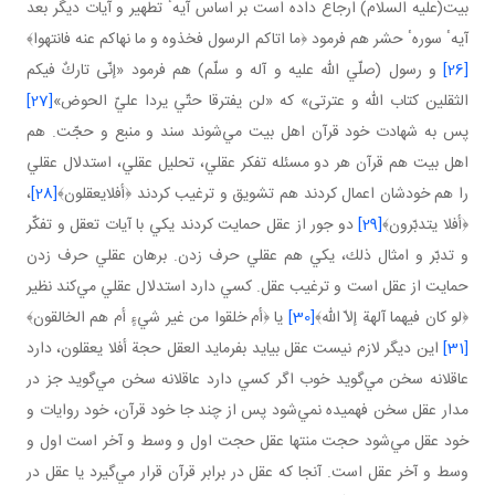
بيت(عليه السلام) ارجاع داده است بر اساس آيهٴ تطهير و آيات ديگر بعد
آيهٴ سورهٴ حشر هم فرمود ﴿ما اتاكم الرسول فخذوه و ما نهاكم عنه فانتهوا﴾
[26]
و رسول (صلّي الله عليه و آله و سلّم) هم فرمود «إنّى تاركٌ فيكم
الثقلين كتاب الله و عترتى» كه «لن يفترقا حتّي يردا عليّ الحوض»
[27]
پس به شهادت خود قرآن اهل بيت مي‌شوند سند و منبع و حجّت. هم
اهل بيت هم قرآن هر دو مسئله تفكر عقلي، تحليل عقلي، استدلال عقلي
را هم خودشان اعمال كردند هم تشويق و ترغيب كردند ﴿أفلايعقلون﴾
[28]
،
﴿أفلا يتدبّرون﴾
[29]
دو جور از عقل حمايت كردند يكي با آيات تعقل و تفكّر
و تدبّر و امثال ذلك، يكي هم عقلي حرف زدن. برهان عقلي حرف زدن
حمايت از عقل است و ترغيب عقل. كسي دارد استدلال عقلي مي‌كند نظير
﴿لو كان فيهما آلهة إلاّ الله﴾
[30]
يا ﴿أم خلقوا من غير شيءٍ أم هم الخالقون﴾
[31]
اين ديگر لازم نيست عقل بيايد بفرمايد العقل حجة أفلا يعقلون، دارد
عاقلانه سخن مي‌گويد خوب اگر كسي دارد عاقلانه سخن مي‌گويد جز در
مدار عقل سخن فهميده نمي‌شود پس از چند جا خود قرآن، خود روايات و
خود عقل مي‌شود حجت منتها عقل حجت اول و وسط و آخر است اول و
وسط و آخر عقل است. آنجا كه عقل در برابر قرآن قرار مي‌گيرد يا عقل در