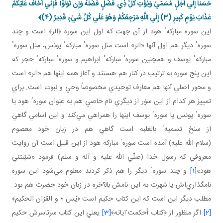
حَسَناً إِلَي أَجَلٍ مُسَمّيً وَيُؤْتِ كُلَّ ذِي فَضْلٍ فَضْلَهُ وَإِن تَوَلَّوْا فَإِنِّي أَخَافُ عَلَيْكُمْ
عَذَابَ يَوْمٍ كَبِيرٍ (۳) إِلَي اللَّهِ مَرْجِعُكُمْ وَهُوَ عَلَي كُلِّ شَيْ‏ءٍ قَدِيرٌ (٤)﴾
اين سوره مباركهٴ هود از آن جهت كه اول اين سوره ﴿الر﴾ است و چند
سورهٴ ديگر هم اول آنها «الر» است مثل سورهٴ مباركهٴ يونس، مثل سورهٴ
مباركهٴ يوسف و همچنين سورهٴ مباركهٴ ابراهيم و سورهٴ مباركهٴ حجر كه
اين پنج سوره به ترتيب در كنار هم هستند و آغاز همه اينها هم «الر» است
و محور اصلي آنها هم معارف توحيدي مخصوصاً وحي و نبوت است. براي
تمييز هر كدام از اين سوَر از ديگري نام خاصي هم به عنوان سورهٴ هود يا
سورهٴ يونس يا سورهٴ يوسف اينها را همراهي مي‌كند و اين اسامي گاهي
از سنخ تسميهٴ بالغلبه است گاهي هم در زبان خود معصوم
(سلام الله عليه) آمده است سورهٴ مباركه هود از اين قبيل است آن روايت
معروفي كه رسول خدا (صلّي الله عليه و آله و سلم) فرمود «شيّبتني
هود»
[1]
و چند سورهٴ ديگر را هم ذكر كردند معلوم مي‌شود اين سوره
نامگذاري‌اش يا شهرت به اين نامش بالآخره در زبان خود حضرت هم بود.
مطلب ديگر اين است كه اين كتاب حكيم است ﴿يٰس ٭ و القرٰان الحكيم﴾
[2]
اگر منظور از ﴿كتاب أحكمت ٰاياته﴾
[3]
يعني اين كتاب سرتاسرش حكيم