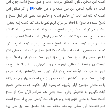
است اين سخن بالقول المطلق درست است و هيچ نسخ نشده چون اين
كتاب ﴿لا يأتيه الباطل من بين يديه و لا من خلفه﴾
[4]
و اگر منظور اين
است كه تك تك آيات آن حكيم است و حكيم هم يعني غير قابل نسخ و
نسخ نشده يا نسخ را اصلاً در قرآن كريم نمي‌پذيرند كما ذهب إليه بعض.
بعضيها مي‌گويند اصلاً در قرآن نسخ نيست و اگر احيانًا بعضي از احكامش
موهم نسخ است بازگشتش به تخصيص ازماني است اصلاً نسخي به آن
معنا در قرآن كريم نيست و اگر نسخ مصطلح در قرآن كريم راه پيدا كرد
نسبت به بعضي از آيات اين ﴿أحكمت ٰاياته﴾ حمل بر غلبه است يعني اكثر
آياتش مصون از نسخ است. ولي حق اين است كه در قرآن اصلاً نسخ
نيست چون نسخ به معناي ظهور بطلان يك شئ‌اي و ابطال يك شئ‌اي به
اين معنا نيست. هرگونه نسخي در قرآن كريم باشد بازگشتش به تخصيص
ازماني است. چون بازگشتش به تخصيص ازماني است بنابراين چه ﴿ٰاياته﴾
را به معناي مجموع قرآن بگيريم كه بشود قرآن حكيم، چه به معني جميع
آيات بگيريم به ظاهرش باقي است يعني هم سراسر قرآن منزّه از نسخ
است نسخ به معني ظهور بطلان و هم تك تك آياتش مبراي از نسخ است
﴿ثم فصّلت﴾ اول متقن بود بعد محكم شد بعد مفصل شد اول متن بود