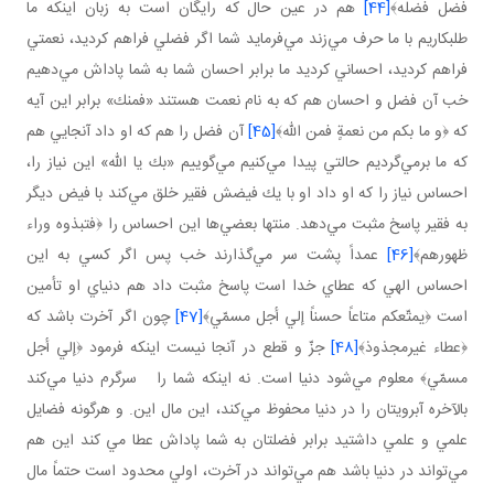
فضل فضله﴾
[44]
هم در عين حال كه رايگان است به زبان اينكه ما
طلبكاريم با ما حرف مي‌زند مي‌فرمايد شما اگر فضلي فراهم كرديد، نعمتي
فراهم كرديد، احساني كرديد ما برابر احسان شما به شما پاداش مي‌دهيم
خب آن فضل و احسان هم كه به نام نعمت هستند «فمنك» برابر اين آيه
كه ﴿و ما بكم من نعمةٍ فمن الله﴾
[45]
آن فضل را هم كه او داد آنجايي هم
كه ما برمي‌گرديم حالتي پيدا مي‌كنيم مي‌گوييم «بك يا الله» اين نياز را،
احساس نياز را كه او داد او با يك فيضش فقير خلق مي‌كند با فيض ديگر
به فقير پاسخ مثبت مي‌دهد. منتها بعضي‌ها اين احساس را ﴿فتبذوه وراء
ظهورهم﴾
[46]
عمداً پشت سر مي‌گذارند خب پس اگر كسي به اين
احساس الهي كه عطاي خدا است پاسخ مثبت داد هم دنياي او تأمين
است ﴿يمتّعكم متاعاً حسناً إلي أجل مسمّي﴾
[47]
چون اگر آخرت باشد كه
﴿عطاء غيرمجذوذ﴾
[48]
جزّ و قطع در آنجا نيست اينكه فرمود ﴿إلي أجل
مسمّي﴾ معلوم مي‌شود دنيا است. نه اينكه شما را سرگرم دنيا مي‌كند
بالآخره آبرويتان را در دنيا محفوظ مي‌كند، اين مال اين. و هرگونه فضايل
علمي و علمي داشتيد برابر فضلتان به شما پاداش عطا مي‌ كند اين هم
مي‌تواند در دنيا باشد هم مي‌تواند در آخرت، اولي محدود است حتماً مال