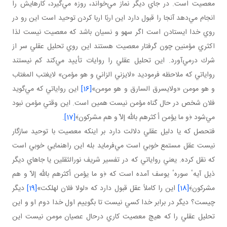
معصيت است. در جاي ديگر نماز مي‌خواند، روزه مي‌گيرد، كارهايش را
انجام مي‌دهد آنجا را قبول دارد اين اربًا اربا كردن توحيد است اين رو در
روي خدا ايستادن است اگر سهو و نسيان باشد كه معصيت نيست لذا
اكثري مؤمنين چون گرفتار معصيت هستند اين روي تحليل عقلي سر از
شرك درمي‌آورد. اين تحليل عقلي را روايات تأييد مي‌كند كم نيستند
رواياتي كه ملاحظه فرموديد «لايزني الزاني و هو مؤمن» لايغتب المغتاب
و هو مومن «ولايسرق السارق و هو مومن»
[16]
اين رواياتي كه مي‌گويد
فلان شخص در حال گناه مؤمن نيست همين است. اين وقتي مؤمن نبود
مي‌شود ﴿و ما يؤمن أ كثرهم بالله إلاّ و هم مشركون﴾
[17]
.
فتحصل كه يا دليل عقلي دلالت دارد بر اينكه معصيت با توحيد سازگار
نيست عقل مستمع خوبي است مي‌فرمايد بله اين راهنمايي خوبي است
كه نقل كرده. يعني رواياتي كه در تفسير شريف نورالثقلين يا جاهاي ديگر
ذيل آيهٴ سورهٴ يوسف آمده است كه ﴿و ما يؤمن أكثرهم بالله إلاّ و هم
مشركون﴾
[18]
اين را كاملاً عقل قبول دارد كه «لولا فلان لهلكت»
[19]
ديگر
چيست؟ ديگر در برابر خدا كسي نيست تا بگوييم اول خدا دوم او و اين
تحليل عقلي را كه هيچ معصيت كاري درحال عصيان مومن نيست اين