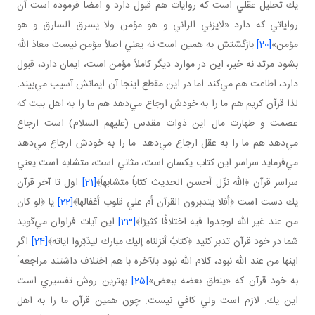
يك تحليل عقلي است كه روايات هم قبول دارد و امضا فرموده است آن
رواياتي كه دارد «لايزني الزاني و هو مؤمن ولا يسرق السارق و هو
مؤمن»
[20]
بازگشتش به همين است نه يعني اصلاً مؤمن نيست معاذ الله
بشود مرتد نه خير، اين در موارد ديگر كاملاً مؤمن است، ايمان دارد، قبول
دارد، اطاعت هم مي‌كند اما در اين مقطع اينجا آن ايمانش آسيب مي‌بيند.
لذا قرآن كريم هم ما را به خودش ارجاع مي‌دهد هم ما را به اهل بيت كه
عصمت و طهارت مال اين ذوات مقدس (عليهم السلام) است ارجاع
مي‌دهد هم ما را به عقل ارجاع مي‌دهد. ما را به خودش ارجاع مي‌دهد
مي‌فرمايد سراسر اين كتاب يكسان است، مثاني است، متشابه است يعني
سراسر قرآن ﴿الله نزّل أحسن الحديث كتاباً متشابهاً﴾
[21]
اول تا آخر قرآن
يك دست است ﴿أفلا يتدبرون القرآن أم علي قلوب أغفالها﴾
[22]
يا ﴿لو كان
من عند غير الله لوجدوا فيه اختلافًا كثيرًا﴾
[23]
اين آيات فراوان مي‌گويد
شما در خود قرآن تدبر كنيد ﴿كتابٌ أنزلناه إليك مبارك ليدّبّروا اياته﴾
[24]
اگر
اينها من عند الله نبود، كلام الله نبود بالآخره با هم اختلاف داشتند مراجعهٴ
به خود قرآن كه «ينطق بعضه ببعض»
[25]
بهترين روش تفسيري است
اين يك. لازم است ولي كافي نيست. چون همين قرآن ما را به اهل