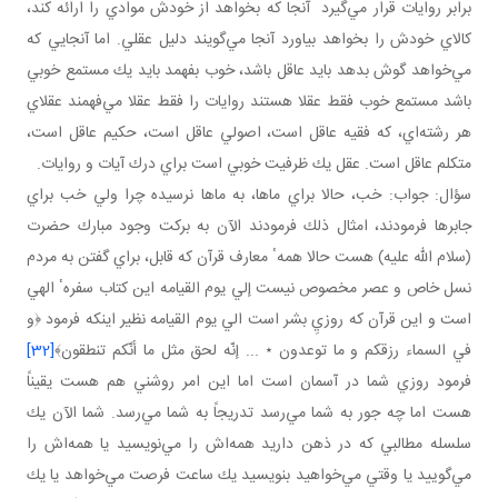
برابر روايات قرار مي‌گيرد آنجا كه بخواهد از خودش موادي را ارائه كند،
كالاي خودش را بخواهد بياورد آنجا مي‌گويند دليل عقلي. اما آنجايي كه
مي‌خواهد گوش بدهد بايد عاقل باشد، خوب بفهمد بايد يك مستمع خوبي
باشد مستمع خوب فقط عقلا هستند روايات را فقط عقلا مي‌فهمند عقلاي
هر رشته‌اي، كه فقيه عاقل است، اصولي عاقل است، حكيم عاقل است،
متكلم عاقل است. عقل يك ظرفيت خوبي است براي درك آيات و روايات.
سؤال: جواب: خب، حالا براي ما‌ها، به ماها نرسيده چرا ولي خب براي
جابر‌ها فرمودند، امثال ذلك فرمودند الآن به بركت وجود مبارك حضرت
(سلام الله عليه) هست حالا همهٴ معارف قرآن كه قابل، براي گفتن به مردم
نسل خاص و عصر مخصوص نيست إلي يوم القيامه اين كتاب سفرهٴ الهي
است و اين قرآن كه روزيِ بشر است الي يوم القيامه نظير اينكه فرمود ﴿و
في السماء رزقكم و ما توعدون ٭ ... إنّه لحق مثل ما أنّكم تنطقون﴾
[32]
فرمود روزي شما در آسمان است اما اين امر روشني هم هست يقيناً
هست اما چه جور به شما مي‌رسد تدريجاً به شما مي‌رسد. شما الآن يك
سلسله مطالبي كه در ذهن داريد همه‌اش را مي‌نويسيد يا همه‌اش را
مي‌گوييد يا وقتي مي‌خواهيد بنويسيد يك ساعت فرصت مي‌خواهد يا يك