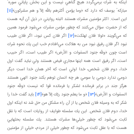
اينكه به شرك برمي‌گردد هيچ گناهي نيست و اين بخش پاياني سورهٴ
مباركهٴ يوسف كه دارد كه ﴿وما يؤمن أكثرهم بالله إلاّ و هم مشركون﴾
[11]
اين است. اكثر مؤمنين مشرك هستند البته روايتي در ذيل آن آيه هست
كه از حضرت سؤال مي‌كنند كه چطور مؤمن مشرك مي‌شود فرمود همين
كه مي‌گويند «لولا فلان لهلكت»
[12]
اگر فلان كس نبود، اگر فلان طبيب
نبود اگر فلان رفيق نبود من به هلاكت مي‌افتادم خب اين يك نحوه شرك
است چون ﴿ولله جنود السمٰوات و الأرض﴾ اگر طبيب است، اگر حبيب
است، اگر رفيق است همه اينها مجاري فيض هستند ولي نبايد گفت اول
خدا، دوم فلان شخص، خدا اولي است كه آخر همان خدا است ديگر
دومي ندارد دومي يا سومي هر چه انسان توهم بكند جنود الهي هستند
هرگز جند در برابر فرمانده لشكر يا فرمانده قوا كه نيست ﴿ولله جنود
السمٰوات و الأرض﴾
[13]
﴿و ما يعلم جنود ربّك إلاّ هو﴾
[14]
بايد گفت خدا را
شكر كه به وسيله فلان شخص يا از آن راه مشكل من حل شد نه اينكه اول
خدا، دوم فلان شخص. اين يك سلسله طوايف از روايات است كه با نقل
ثابت مي‌شود كه چطور خيلي‌ها مشرك هستند. يك سلسله بحثهايي
هست كه با عقل ثابت مي‌شود كه چطور خيلي از مردم، خيلي از مؤمنين