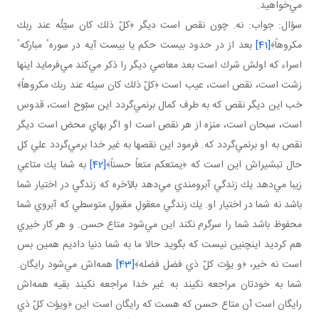
مي‌خواهيد.
سؤال: جواب: نه. چون نقص است ديگر ﴿كلّ ذلك كان سيّئُه عند ربك
مكروهاً﴾
[41]
بعد از در حدود بيست حكم يا بيست آيه در سورهٴ مباركهٴ
اسراء كه اولش شرك است بعد معاصي ديگر را ذكر مي‌كند مي‌فرمايد اينها
زشت است، نقص است، عيب است ﴿كلّ ذلك كان سيئه عند ربك مكروهاً﴾
خب اين ديگر نقص كه به طرف كمال برنمي‌گردد اين سبّوح است، قدوس
است، سبحان است، منزه از هر نقص است او اگر بهاي محض است ديگر
نقص به او برنمي‌گردد كه. فرمود اين نقصها به غير خدا برمي‌گردد علي كل
حال تبشيراش اين است كه ﴿يمتعكم متعاً حسناً﴾
[42]
به شما يك متاعي
زيبا مي‌دهد يك زندگي آبرومندي مي‌دهد بالآخره كه زندگي در اختيار شما
باشد نه شما در اختيار او. يك زندگي معقولِ مقبولِ متوسطي كه آبروي شما
محفوظ باشد شما را سرگرم نكند اين مي‌شود متاع حسن. و هر كار خيري
هم كرديد اينچنين نيست كه بگويد حالا ما به شما دنيا داديم همين بس
است نه خير، ﴿و يؤت كلّ ذي فضل فضله﴾
[43]
همه‌اش مي‌شود رايگان.
شما به خودتان مراجعه نكيند به غير خدا مراجعه نكيند بقيه همه‌اش
رايگان است آن متاع حسن كه هست كه رايگان است اين ﴿ويؤت كلّ ذي