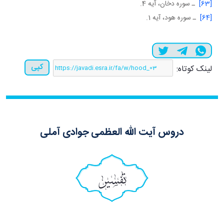
[63]
ـ سوره دخان، آيه 4.
[64]
ـ سوره هود، آيه 1.
کپی
لینک کوتاه:
دروس آیت الله العظمی جوادی آملی
تفسیر