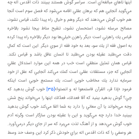
اينها تاهاي مبالغه‌اي است. سراسر گوش هستند ببينند ذات اقدس اله چه
مي‌گويد آنجايي هم كه برهان عقلي اقامه مي‌شود كه فصل سوم است آنجا
هم خوب گوش مي‌دهند كه ديگر وهم و خيال راه پيدا نكند، قياس نشود،
مصالح مرسله نشود، استحسان نشود، تنقيح مناط بيجا نشود بالآخره
قياس يك راهزني است ديگر راهزن خيلي‌ها بود ديگر بالآخره راه پيدا كرده
به اصول فقه از يك سو، بعد به خود فقه از سوي ديگر. اين است كه كمال
دقت مي‌طلبد عقيله بودن مي‌طلبد تا انسان عاقل باشد و قياس نكند.
قياس همان تمثيل منطقي است خب در همه اين موارد استدلال عقلي
آنجايي كه جزء مستقلات عقلي است كمك مي‌كند آنجايي كه عقل از خود
سرمايه ندارد يك مخاطب خوبي است، يك مستمع خوبي است اينكه
فرمود ﴿إذا قرء القرآن فاستمعوا له و انصتوا﴾
[35]
خوب گوش بدهيد كه
چي؟ گوش بدهيد ببنيد كه آقا فعدلك، فعدّلك اينها را مي‌خواند پنج شش
وجه مي‌خواند يا آن معاني را دارد به شما القا مي‌كند خوب گوش بدهيد
ببينيد خدا دارد چه مي‌گويد و اين با عقيله بودن سازگار است وگرنه آدم
خوب گوش مي‌دهد و از آهنگ لذت مي‌برد كه سر از جاي ديگر درمي‌آورد.
هر وصفي را كه ذات اقدس اله براي خودش ذكر كرد اين وصف حد وسط