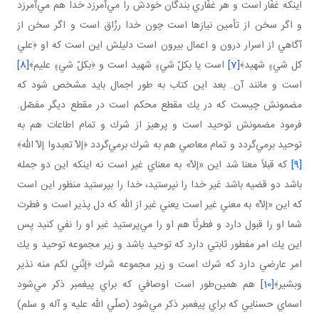
اينكه غفّار است و هر غفّاري بندگان خودش را مي‌آمرزد خدا هم مي‌آمرزد
و اگر سخن از تأمين نيازها است چون خدا رزّاق است و اگر سخن از
آگاهي از اسرار درون و اعمال بيرون است دليلش اين است كه او ﴿علي
كل شيءٍ شهيد﴾
[7]
است يا بكلّ شيءٍ شهيد است و ﴿بكلّ شيءٍ عليم﴾
[8]
است و مانند آن. بعد اين كتاب به طور اجمال بايد مشخص شود كه
مضمونش چيست كه در يك مقطع محكم است در مقطع ديگر مفصّل.
فرمود مضمونش توحيد است و پرهيز از شرك و تمام اطاعات هم به
توحيد برمي‌گردد و تمام معاصي هم به شرك برمي‌گردد ﴿إلاّ تعبدوا إلاّ الله﴾
[9]
كه قبلاً معنا شد اين «إلاّ» به معناي غير است نه اينكه اين دو جمله
باشد دو قضيه باشد غير خدا را نپرستيد، خدا را بپرستيد منظور اين است
كه اين «إلاّ» به معني غير است يعني غير از الله كه دل پذير است و فطرت
شما او را قبول دارد و فطرتًا هم او را مي‌پرستيد غير او را نفي كنيد پس
اين يك امر مفطور ثابتي دارد كه توحيد باشد و زير مجموعه توحيد و يك
امر عارضي دارد كه شرك است و زير مجموعه شرك ﴿إنّني لكم منه نذير
وبشير﴾
[10]
هم همين‌طور است اوصافي كه براي پيغمبر ذكر مي‌شود
اسماي حسنايي كه براي پيغمبر ذكر مي‌شود (صلّي الله عليه و آله و سلم)