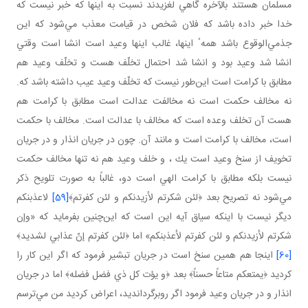
مسلمان هستند بالآخره گاهي لغزيدند نسبت به اينها كه خبر نيست كه
خدا خبر داده باشد كه فلان شخص در قيامت معذب مي‌شود كه اين
جذمي‌الوقوع باشد همهٴ اينها، غالب اينها وعيد است انشا است وقتي
انشا شد وعيد بود و انشا شد احتمال تخلّف هست و تخلّف وعيد هم
مطابق با كرامت است اين‌طور نيست كه تخلّف وعيد عيب داشته باشد كه.
نه مخالف حكمت است نه مخالفت عدالت است مطابق با كرامت هم
هست آن تخلف وعده است كه مخالف با عدالت است. مخالف با حكمت
است، مخالف با كرامت است و مانند آن. چون در جريان انذار و در جريان
تخويف از سنخ وعيد است يك ، و خلف وعيد هم نه تنها مخالف حكمت
نيست بلكه مطابق با كرامت الهي است دو، غالباً به صورت تلويح ذكر
مي‌شود نه تصريح بعد ﴿لئن شكرتم لأزيدنكم و لئن كفرتم﴾
[59]
لاعذبنكم
ديگر نيست با اينكه سياق آيه اين است كه اين‌چنين بفرمايد كه «وإن
شكرتم لأزيدنكم و لئن كفرتم لأعذبنكم» اما ﴿لئن كفرتم إنّ عذابي لشديد﴾
[60]
اينجا هم همين سنخ است در جريان تبشير فرمود كه اگر اين كار را
كرديد ﴿يمتعكم متاعاً حسناً﴾ بعد ﴿و يؤت كل ذي فضل فضله﴾ اما در جريان
انذار و در جريان وعيد فرمود اگر روبرگردانديد، اعراض كرديد من مي‌ترسم