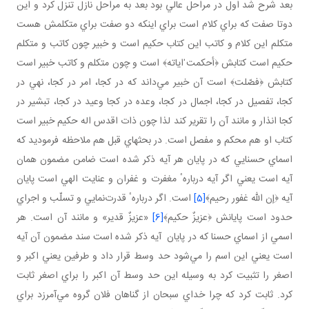
بعد شرح شد اول در مراحل عالي بود بعد به مراحل نازل تنزل كرد و اين
دوتا صفت كه براي كلام است براي اينكه دو صفت براي متكلمش هست
متكلم اين كلام و كاتب اين كتاب حكيم است و خبير چون كاتب و متكلم
حكيم است كتابش ﴿أحكمت ٰاياته﴾ است و چون متكلم و كاتب خبير است
كتابش ﴿فصّلت﴾ است آن خبير مي‌داند كه در كجا، امر در كجا، نهي در
كجا، تفصيل در كجا، اجمال در كجا، وعده در كجا وعيد در كجا، تبشير در
كجا انذار و مانند آن را تقرير كند لذا چون ذات اقدس اله حكيم خبير است
كتاب او هم محكم و مفصل است. در بحثهاي قبل هم ملاحظه فرموديد كه
اسماي حسنايي كه در پايان هر آيه ذكر شده است ضامن مضمون همان
آيه است يعني اگر آيه دربارهٴ مغفرت و غفران و عنايت الهي است پايان
آيه ﴿إن الله غفور رحيم﴾
[5]
است. اگر دربارهٴ قدرت‌نمايي و تسلّب و اجراي
حدود است پايانش ﴿عزيزٌ حكيم﴾
[6]
«عزيزٌ قدير» و مانند آن است. هر
اسمي از اسماي حسنا كه در پايان آيه ذكر شده است سند مضمون آن آيه
است يعني اين اسم را مي‌شود حد وسط قرار داد و طرفين يعني اكبر و
اصغر را تثبيت كرد به وسيله اين حد وسط آن اكبر را براي اصغر ثابت
كرد. ثابت كرد كه چرا خداي سبحان از گناهان فلان گروه مي‌آمرزد براي