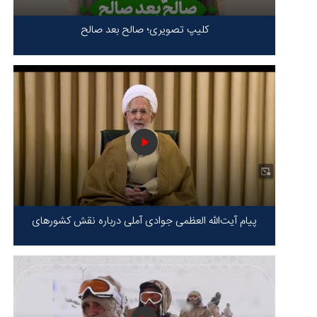
کلیپ تصویری؛ صالح بعد صالح
پیام آیت‌الله العظمی جوادی آملی درباره نقش کشورهای
محور مقاومت / حقیقت محور مقاومت یعنی ایستادگی در
برابر ظلم!