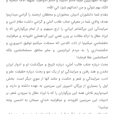
الهداة المهديّيين سيّما خاتم الأنبياء و خاتم الأوصياء عليهما آلاف التّحية و
الثّناء بهم نتولّي و من اعدائهم نتبرّء الي الله».
مقدم شما دانشوران اديبان سخنوران و محققان ارجمند را گرامي مي داريم!
هدف والاي شما در معرفي جناب طالب آملي و گرامي داشت مقام ادبي و
سرايندگی اين بزرگ شاعر ايراني را ارج مي نهيم و از تمام بزرگواراني که با
ايراد مقال يا ارائه مقالت بر وزن علمي اين گردهمايي افزودند و مي افزايند
حق شناسي مي کنيم! از ذات اقدس اله مسئلت مي کنيم توفيق ادب پروري و
حکمت مداري را به مردم ايران زمين و ساير مناطق مسلمان نشين بلکه
انسان نشين عطا فرمايد!
بحث درباره جناب طالب آملي، درباره تاريخ و سرگذشت او و ادوار ايران
ماندن و هند رفتن و سرايندگي او از يک سو و بحث درباره حقيقت علم و
ادب، سرايندگي و شعر و حکمت و مانند آنها از سوي ديگر است. بخش
اول را بسياري از بزرگان ادب پرور اين سرزمين به عهده داشته و دارند و
اميدواريم تلاش همه اين بزرگواران را که با ايراد مقال يا سرودن شعر، بر
ادبيات اين سرزمين افزودند و مي افزايند خداي سبحان به احسن وجه
بپذيرد!