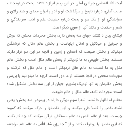
آیت الله العظمی جوادی آملی در این پیام ابراز داشتند: بحث درباره جناب
طالب آملي، درباره تاريخ و سرگذشت او و ادوار ايران ماندن و هند رفتن و
سرايندگي او از يک سو و بحث درباره حقيقت علم و ادب، سرايندگي و
شعر و حکمت و مانند آنها از سوي ديگر است.
ایشان بیان داشتند: جهان سه بخش دارد: بخش مجردات محض که عرش
و جبرئيل و ميکائيل و امثال اينهاست و بخش عالم مثال که فرشتگان
مياني اند و بخش طبيعت که آسمان و زمين و آنچه در اين دو قرار دارند
هستند. بخش طبيعي به ما نزديک تر از بخش عالم مثال است و بخش عالم
مثال به ما نسبت به عالم عقل نزديک تر است و عالم عقل که فرشته و
مجردات محض در آنجا هستند از ما دور است، گرچه ما مي توانيم با بررسي
بخش عقلي مان به آنها نزديک بشويم. جهان از اين سه بخش تشکيل شده
است: مجردات تامه، عالم مثال و عالم طبيعت.
معظم له اظهار داشتند: شعرا سهم بزرگي دارند در پيمودن سه بخش؛ يعني
نشئه نقص را کاملاً طي مي کنند و اين نقصان ها را درک مي کنند که کمبود
چيست، بعد از عالم نقص به عالم مستکفي ترقي مي کنند که چه کار بکنند
که اين نقص ها را برطرف بکنند و از آنجا _إن شاء الله_ به عالم تام مراجعه