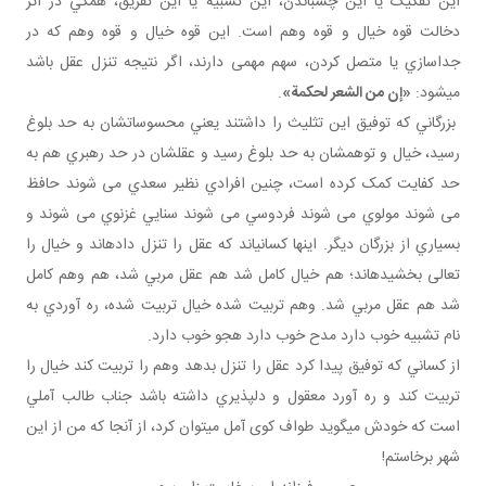
اين تفکيک يا اين چسباندن، اين تشبيه يا اين تفريق، همگي در اثر
دخالت قوه خيال و قوه وهم است. اين قوه خيال و قوه وهم که در
جداسازي يا متصل کردن، سهم مهمی دارند، اگر نتيجه تنزل عقل باشد
مي شود:
«إن من الشعر لحکمة»
.
بزرگاني که توفيق اين تثليث را داشتند يعني محسوساتشان به حد بلوغ
رسيد، خيال و توهمشان به حد بلوغ رسيد و عقلشان در حد رهبري هم به
حد کفايت کمک کرده است، چنين افرادي نظير سعدي می شوند حافظ
می شوند مولوي می شوند فردوسي می شوند سنايي غزنوي می شوند و
بسياري از بزرگان ديگر. اينها کساني اند که عقل را تنزل داده اند و خيال را
تعالی بخشيده اند؛ هم خيال کامل شد هم عقل مربي شد، هم وهم کامل
شد هم عقل مربي شد. وهم تربيت شده خيال تربيت شده، ره آوردي به
نام تشبيه خوب دارد مدح خوب دارد هجو خوب دارد.
از کساني که توفيق پيدا کرد عقل را تنزل بدهد وهم را تربيت کند خيال را
تربيت کند و ره آورد معقول و دلپذيري داشته باشد جناب طالب آملي
است که خودش مي گويد طواف کوی آمل مي توان کرد، از آنجا که من از اين
شهر برخاستم!