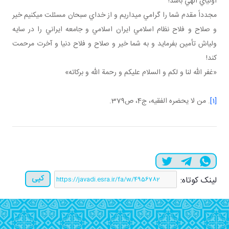
اولياي الهي باشد!
مجدداً مقدم شما را گرامي مي داريم و از خداي سبحان مسئلت مي کنيم خير
و صلاح و فلاح نظام اسلامي ايران اسلامي و جامعه ايراني را در سايه
ولي اش تأمين بفرمايد و به شما خير و صلاح و فلاح دنيا و آخرت مرحمت
کند!
«غفر الله لنا و لکم و السلام عليکم و رحمة الله و برکاته»
[1]
. من لا يحضره الفقيه، ج4، ص379.
کپی
لینک کوتاه: