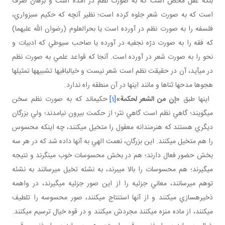
بلکه عقل محض است که به صورت نظم در آمده است و برهان صرف
است که به صورت شعر جلوه کرده است؛ نظير آنچه که حکيم سبزواري،
فلسفه را به صورت نظم در آورده است يا بحرالعلوم (رضوان الله عليهما)
که فقه را به صورت درّه نجفيه در آورده يا صاحب سيوطي که ادبيات و
نحو را به صورت شعر در آورده است. آنجا که قواعد علمي به صورت نظم
در مي آيد، آن در حقيقت نظم است شعر نيست و خيالبافي ها تشبيه ها تمثيل ها
هجو ها مدح ها ثناها و مانند اينها در آن منطقه راه ندارد.
اينها طبق
«إن من الشعر لحکمة»
[1]
حکيم اند که به صورت نظم سخن
مي گويند؛ گاهي نظم است گاهي نثر؛ از حکمت بيرون نيامدند؛ ولي بزرگان
ديگري هستند که هنرمندانه معقول را متخيل مي کنند، چه اينکه محسوس
را هم متخيل مي کنند. اين بزرگان، نعمت الهي به آنها داده شد که در هر سه
بخش حضور فعال دارند؛ هم در بخش محسوسات خوب مي نگرند و نتيجه
مي گيرند؛ هم محسوسات را بالا مي برند، به نشئه تخيل مي رسانند به نشئه
توهم مي رسانند، معاني جزئيه را از اين صور جزئيه مي گيرند، در واهمه
ذخيره سازي مي کنند و از آنها استنتاج مي کنند، صور محسوسه را تلطيف
مي کنند، از ماده منزه مي کنند مجردش مي کنند و در قوه خيال ترسيم مي کنند.