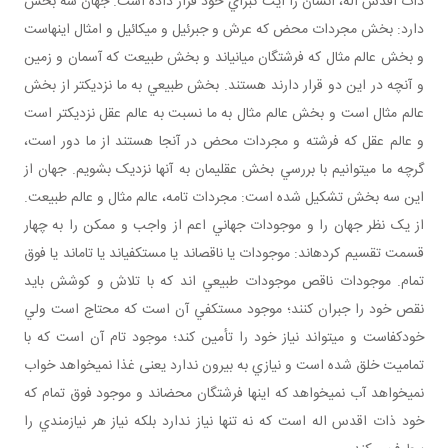
ذات اقدس اله، انسان را آيت کبراي خود قرار داده است. جهان سه بخش
دارد: بخش مجردات محض که عرش و جبرئيل و ميکائيل و امثال اينهاست
و بخش عالم مثال که فرشتگان مياني اند و بخش طبيعت که آسمان و زمين
و آنچه در اين دو قرار دارند هستند. بخش طبيعي به ما نزديک تر از بخش
عالم مثال است و بخش عالم مثال به ما نسبت به عالم عقل نزديک تر است
و عالم عقل که فرشته و مجردات محض در آنجا هستند از ما دور است،
گرچه ما مي توانيم با بررسي بخش عقلي مان به آنها نزديک بشويم. جهان از
اين سه بخش تشکيل شده است: مجردات تامه، عالم مثال و عالم طبيعت.
از يک نظر جهان را و موجودات جهاني اعم از واجب و ممکن را به چهار
قسمت تقسيم کرده اند: موجودات يا ناقص اند يا مستکفي اند يا تام اند يا فوق
تمام. موجودات ناقص موجودات طبيعي اند که با تلاش و کوشش بايد
نقص خود را جبران کنند؛ موجود مستکفي آن است که محتاج است ولي
خودکفاست و مي تواند نياز خود را تأمين کند؛ موجود تام آن است که با
تماميت خلق شده است و نيازي به بيرون ندارد يعنی غذا نمي خواهد خواب
نمي خواهد آب نمي خواهد که اينها فرشتگان محض اند و موجود فوق تمام که
خود ذات اقدس اله است که نه تنها نياز ندارد بلکه نياز هر نيازمندي را