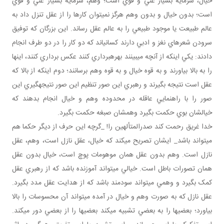
خيال، سرمايه بسيار غني و قوي است؛ وهم، سرمايه بسيار غني و قوي
است؛ بدون خيال و بدون وهم هرگز نمي توان کارها را از عقل تنزل داد به
عالم طبيعت يا موجود طبيعي را به عالم عقل رساند. اين بزرگان که توفيق
سرودن شعرهاي نغز و ادبي دارند کساني اند که دو کار را در دو طرف انجام
دادند: يکي اينکه از آنچه مي بينند بهره برداري کنند عکس برداري کنند، اينها
را به بالا بياورند و به قوه خيال و به قوه وهم برسانند؛ دوم اينکه از بالا که
عقل است نتيجه بگيرند و رهبري اين صور تنظيم اين صور نتيجه گيري اين
صور را با راهنمايي عاقله در محدوده وهم و خيال انجام بدهند که
خيالشان بوي حکمت بگيرد وهمشان صبغه حکمت بگيرد.
خدا غريق رحمت کند صدرالمتألهين را! _گرچه اين حرف از ديگر حکما هم
مي تواند باشد_ ايشان تصريح مي کند که خيال، عقل نازل است، وهم، عقل
نازل است. وهم بدون عقل همان موهومات پوچ است، خيال بدون عقل
همان تصورات باطل است. خيالي مي تواند آموزنده باشد که از رهبري عقل
کمک بگيرد و وهمي مي تواند سودمند باشد که از هدايت عقل مدد بگيرد.
عقل نازل که به صورت وهم و خيال در آمده مي تواند آن محسوسات را بالا
بياورد؛ بعضي ها را به بعضي تشبيه مي کند بعضي ها را از بعضي دور مي کند.