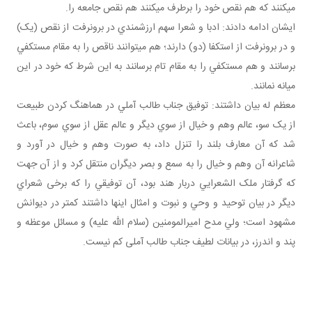
مي کنند که هم نقص خود را برطرف مي کنند هم نقص جامعه را.
ایشان ادامه دادند: ادبا و شعرا سهم ارزشمندي در برون رفت از نقص (يک)
و در برون رفت از استکفا (دو) دارند؛ هم مي توانند ناقص را به مقام مستکفي
برسانند و هم مستکفي را به مقام تام برسانند به اين شرط که خود در اين
ميانه نمانند.
معظم له بیان داشتند: توفيق جناب طالب آملي در هماهنگ کردن طبيعت
از يک سو، عالم وهم و خيال از سوي ديگر و عالم عقل از سوي سوم، باعث
شد که آن معارف بلند را تنزل داد، به صورت وهم و خيال در آورد و
شاعرانه آن وهم و خيال را به سمع و بصر ديگران منتقل کرد و از آن جهت
که گرفتار ملک الشعرايي دربار هند بود، آن توفيقي را که برخی شعراي
ديگر در بيان توحيد و وحي و نبوت و امثال اينها داشتند کمتر در ديوانش
مشهود است؛ ولي مدح اميرالمومنين (سلام الله عليه) و مسائل موعظه و
پند و اندرز، در بيانات لطيف جناب طالب آملی کم نيست.