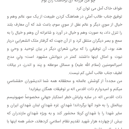
چو من فرزانه ای برخاست زان بوم
طواف خاک آمل می توان کرد
توفيق جناب طالب آملي در هماهنگ کردن طبيعت از يک سو، عالم وهم و
خيال از سوي ديگر و عالم عقل از سوي سوم، باعث شد که آن معارف بلند
را تنزل داد، به صورت وهم و خيال در آورد و شاعرانه آن وهم و خيال را به
سمع و بصر ديگران منتقل کرد و از آن جهت که گرفتار ملک الشعرايي دربار
هند بود، آن توفيقي را که برخی شعراي ديگر در بيان توحيد و وحي و
نبوت و امثال اينها داشتند کمتر در ديوانش مشهود است؛ ولي مدح
اميرالمومنين (سلام الله عليه) و مسائل موعظه و پند و اندرز، در بيانات
لطيف جناب طالب آملی کم نيست.
من مجدداً از کوشش عالمانه و محققانه همه شما انديشوران حق شناسي
مي کنم و اميدوارم ذات اقدس اله بر توفيقات همگان بيفزايد!
ذات اقدس اله در سايه ولي اش خطر استکبار جهاني مخصوصاً صهيونيسم
بين الملل را به خود آنها برگرداند! شهداي غزه شهداي لبنان شهداي ايران و
ساير شهدا را با شهداي کربلا محشور کند و به ويژه شهداي مازندران که
بيش از چهارده هزار شهيد تقديم نظام اسلامي کرده اند، حشر همه اينها با