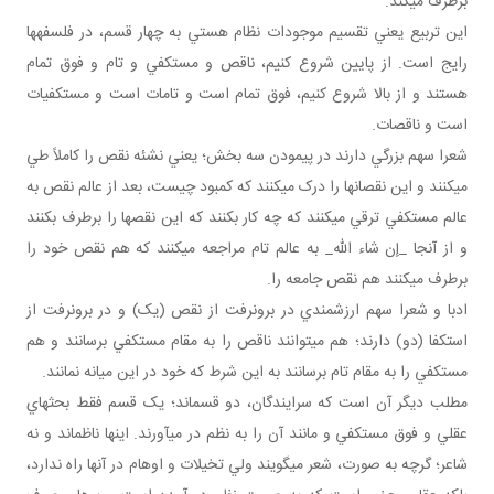
برطرف مي کند.
اين تربيع يعني تقسيم موجودات نظام هستي به چهار قسم، در فلسفه ها
رايج است. از پايين شروع کنيم، ناقص و مستکفي و تام و فوق تمام
هستند و از بالا شروع کنيم، فوق تمام است و تامات است و مستکفيات
است و ناقصات.
شعرا سهم بزرگي دارند در پيمودن سه بخش؛ يعني نشئه نقص را کاملاً طي
مي کنند و اين نقصان ها را درک مي کنند که کمبود چيست، بعد از عالم نقص به
عالم مستکفي ترقي مي کنند که چه کار بکنند که اين نقص ها را برطرف بکنند
و از آنجا _إن شاء الله_ به عالم تام مراجعه مي کنند که هم نقص خود را
برطرف مي کنند هم نقص جامعه را.
ادبا و شعرا سهم ارزشمندي در برون رفت از نقص (يک) و در برون رفت از
استکفا (دو) دارند؛ هم مي توانند ناقص را به مقام مستکفي برسانند و هم
مستکفي را به مقام تام برسانند به اين شرط که خود در اين ميانه نمانند.
مطلب ديگر آن است که سرايندگان، دو قسم اند؛ يک قسم فقط بحث هاي
عقلي و فوق مستکفي و مانند آن را به نظم در مي آورند. اينها ناظم اند و نه
شاعر؛ گرچه به صورت، شعر مي گويند ولي تخيلات و اوهام در آنها راه ندارد،