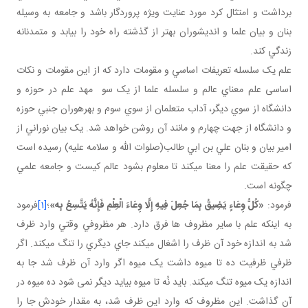
برداشت و امتثال کرد مورد عنايت ويژه پروردگار باشد و جامعه به وسيله
بنان و بيان علما و انديشوران بهتر از گذشته راه خود را بيابد و متمدنانه
زندگي کند.
علم يک سلسله تعريفات اساسي و مقومات دارد که از اين مقومات و نکات
اساسی علم معناي عالم و سلسله علما از يک سو مهد علم در حوزه و
دانشگاه از سوي ديگر، آداب متعلمان از سوي سوم و بهره وران جنبي حوزه
و دانشگاه از جهت چهارم و مانند آن روشن خواهد شد. يک بيان نوراني از
امير بيان و بنان علي بن ابي طالب(صلوات الله و سلامه عليه) رسيده است
که حقيقت علم را معنا مي کند تا معلوم بشود عالم کيست و جامعه علمي
چگونه است.
فرمود:
«كُلُّ وِعَاءٍ يَضِيقُ بِمَا جُعِلَ فِيهِ إِلَّا وِعَاءَ الْعِلْمِ فَإِنَّهُ يَتَّسِعُ بِه‏»
؛
[1]
فرمود
به اينکه علم با ساير مظروف ها فرق دارد. هر مظروفي وقتي وارد ظرف
شد به اندازه خود آن ظرف را اشغال مي کند جاي ديگري را تنگ مي کند. اگر
ظرفي ظرفيت ده تا ميوه داشت يک ميوه اگر وارد آن ظرف شد جا به
اندازه يک ميوه تنگ مي کند. بايد نُه تا ميوه بيايد ديگر نمی شود ده ميوه در
آن گذاشت. اين مظروف که وارد اين ظرف شد، به مقدار خودش جا را