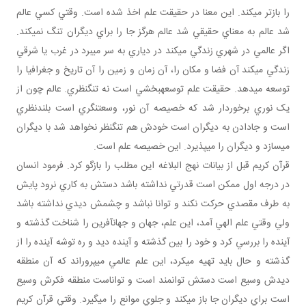
را بازتر مي کند. اين معنا در حقيقت علم اخذ شده است. وقتي کسي عالم
شد عالم به معناي حقيقي شد عالم هرگز جا را براي ديگران تنگ نمي کند.
اگر عالمي در شهري زندگي مي کند در دياري به سر مي برد در غرب يا شرقي
زندگي مي کند آن فضا و مکان را، آن زمان و زمين را آن تاريخ و جغرافيا را
توسعه مي دهد. حقيقت علم توسعه بخشي است نه تنگ نظري. عالم چون از
يک نوري برخوردار شد که خصيصه آن نور، وسعت نگري است بلندنظري
است و جادادن به ديگران است خودش هم تنگ نظر نخواهد شد با ديگران
مي سازد و ديگران را مي پذيرد. اين خصيصه علم است.
قرآن کريم قبل از بيانات نهج البلاغه اين مطلب را بازگو کرد. فرمود انسان
در درجه اول ممکن است قدرتي نداشته باشد دستش به کاري نرود پايش
به طرف مقصدي حرکت نکند و توانا نباشد و چشمش ديدي نداشته باشد
ولي وقتي علم الهي آمد، اين علم، جهان و جهان آفرين را شناخت گذشته و
آينده را بررسي کرد و خود را بين گذشته و آينده ديد و ره توشه آينده را از
گذشته و حال بايد تهيه مي کرد، اين علم عالمي مي پروراند که آن منطقه
ديدش وسيع است دستش توانمند است و تواناست منطقه فکرش وسيع
است براي ديگران جا باز مي کند و جلوي موانع را مي گيرد. وقتي قرآن کريم