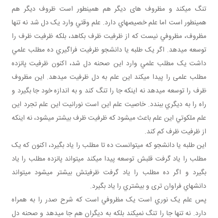
تنگ مي کند و مظروف های ديگر هم همين طور است ظروف ديگر هم
همين طور است اما علم خصيصه اي دارد. علم وقتي وارد يک دل شد نه تنها
مظروف، مظروفي نيست که از ظرفيت ظرف بکاهد، بلکه ظرفيت ظرف را
توسعه مي دهد. اگر يک طلبه يا دانشجو ظرفيت فراگيري ده مطلب علمي
داشت يک مطلب علمي وارد اين صحنه دل شد، اکنون ظرفيت پانزده
مطلب علمی را پيدا مي کند اين علم به دل ظرفيت مي دهد. اين مظروف
ظرف را توسعه مي دهد نه اينکه جا را تنگ کند و به اندازه خود جا بگيرد و
راه را به ديگري ببندد. خاصيت علم اين است نورانيت اين علم تجرد اين
علم ملکوتي اين علم باعث مي شود که ظرفيت ظرف بيشتر مي شود، نه اينکه
از ظرفيت ظرف کم کند.
اين طلبه يا دانشجو که مي توانست ده تا مطلب را ياد بگيرد، اکنون که يک
مطلب را ياد گرفت قلبش توسعه پيدا مي کند مي تواند پانزده مطلب را ياد
بگيرد و اگر ده مطلب را ياد گرفت ظرفيتش بيشتر مي شود مي تواند
دانش هاي فراوان تری و بيشتري را ياد بگيرد.
پس علم يک نوري است يک مظروفي است که شرح صدر را به همراه
دارد. نه تنها جا را تنگ نمي کند بلکه به ديگران هم جا مي دهد و صحنه دل