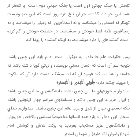
تلخش يا جنگ جهاني اول است يا جنگ جهاني دوم است. يا تلخ تر از
همه اين حوادث گذشته جريان تلخ غزه روز است که اين صهيونيست
تبهکار نه آسمانی را مي شناسد و نه آسمان آفرين. نه زمينی را مي شناسد و نه
زمين آفرين، بلکه فقط خودش را مي شناسد. در حقيقت خودش را گم کرده
است، گمشده اي را دارد مي شناسد، نه اينکه گمشده را پيدا کند.
پس حقيقت علم جا دادن به ديگران است. عالم بايد اين چنين باشد.
نتيجه علم آن است که انسان دستي نويسنده و زباني گويا داشته باشد که
جامعه را هدايت کند فرمود آن که بُت مي شکند دست دارد آن که ملکوت
را مي بيند چشم دارد:
﴿أُولِي الْأَيْدي وَ الْأَبْصارِ﴾
.
اميدواريم حوزه هاي ما اين چنين باشند دانشگاهي هاي ما اين چنين باشند
و ايران عزيز ما اين چنين باشد و مسلمان هاي سراسر جهان اين چنين باشند
بلکه انسان هاي جهان از شرق و غرب عالم اين چنين باشند. اميدواريم خداي
سبحان اين دعا را درباره همه انسان ها مخصوصاً مسلمين بالأخص حوزويان
و دانشگاهيان عزيز مستجاب بفرمايد به برکت تلاش و کوشش امام
شهدا(رضوان الله عليه) و شهداي اسلام.