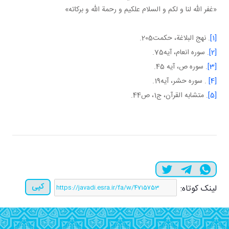
«غفر الله لنا و لکم و السلام علکيم و رحمة الله و برکاته»
[1]
. نهج البلاغة، حکمت205.
[2]
. سوره انعام، آيه75.
[3]
. سوره ص، آيه 45.
[4]
. سوره حشر، آيه19.
[5]
. متشابه القرآن، ج‏1، ص44.
کپی
لینک کوتاه: