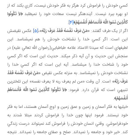
کسي خودش را فراموش کرد هرگز به فکر خودش نيست، کاري بکند که از
او بهره ببرد نيست. آينده نگر نيست سعادت خود را نمي طلبد
﴿
لاَ تَكُونُوا
كَالَّذِينَ نَسُوا اللَّهَ فَأَنسَاهُمْ أَنفُسَهُمْ
﴾
[4]
.
اگر از يک طرف گفتند:
«مَنْ عَرَفَ نَفْسَهُ فَقَدْ عَرَفَ رَبَّهُ»
،
[5]
عکس نقيضش
اين است: اگر کسي خدا را نشناخت خودش را هم نمي شناسد. اين
لطيفه اي است که سيدنا الاستاد علامه طباطبايي(رضوان الله تعالي عليه) در
سنجش اين حديث و آن آيه ذکر مي کند. حديث اين است که اگر کسي
خود را شناخت خدا را مي شناسد. آيه اين است که اگر کسي خدا را
نشناخت خودش را نمي شناسد. به منزله عکس نقيض
«مَنْ عَرَفَ نَفْسَهُ فَقَدْ
عَرَفَ رَبَّهُ»
است. آن وقت «من لم يعرف ربه لا يعرف نفسه» اين تلخ ترين
تنبيهي است که قرآن دارد. فرمود:
﴿
لاَ تَكُونُوا كَالَّذِينَ نَسُوا اللَّهَ فَأَنسَاهُمْ
أَنفُسَهُمْ
﴾
.
خيلي ها به فکر آسمان و زمين و عمق زمين و اوج آسمان هستند، اما به فکر
خود نيستند. فرمود اينها چون خدا را فراموش کردند مبتلا شدند به
خودفراموشي. وقتي انسان خودش را فراموش کند نمي تواند درست زندگي
کند. خير خود و جامعه را نمي داند. صلح و صفاي جامعه را نمي داند. نتيجه