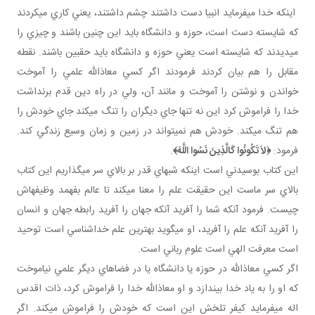
اينکه خدا مي فرمايد انبيا دست داشتند چشم داشتند، يعني کاري مي کردند
که شايسته دست است، حوزه و دانشگاه بايد اين چنين باشند و چيزي را
مي ديدند که شايسته است يعني حوزه و دانشگاه بايد حق بين باشند. نقطه
مقابل را هم بيان کردند فرمودند اگر کسي معاذالله علمي را آموخت
خواندن و نوشتن را آموخت و مانند آن، ولي در راه دين قدم برنداشت
خدا را فراموش کرد اين نه تنها جاي ديگران را تنگ مي کند جاي خودش را
هم تنگ مي کند. خودش هم نمي تواند در زمين و زمان وسيع زندگي کند.
فرمود:
﴿
لاَ تَكُونُوا كَالَّذِينَ نَسُوا اللَّهَ
﴾
.
اين کتاب بوسيدني است اينکه شب هاي قدر بر بالاي سر مي گذاريم اين کتاب
بالاي سر ماست اين حقيقت علم را معنا مي کند تا عالم بفهمد وظيفه اش
چيست. فرمود آنکه شما را آفريد آنکه جهان را آفريد رابطه جهان و انسان
را آفريد آنکه علم را آفريد، او مي گويد بهترين علم خداشناسي است توحيد
است معرفت الهي است علوم رباني است.
اگر کسي معاذالله در حوزه يا دانشگاه يا در فضاهاي ديگر علمي نياموخت
که او را به ياد خدا بيندازد و او معاذالله خدا را فراموش کرد، ذات اقدس
اله مي فرمايد کيفر تلخش اين است که خودش را فراموش مي کند. اگر