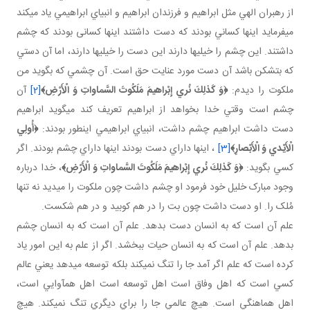
از رهبران الهي مثل ابراهيم و فرزندان ابراهيم و انبياي ابراهيمي ياد مي کند
مي فرمايد اينها کساني بودند که دست داشتند اينها کسانی بودند که چشم
داشتند. اين چشم را خيلي ها دارند اين دست را خيلي ها دارند، اما آن دستي
که بت شکن باشد آن دست مورد عنايت حق است. آن چشمي که بگويد من
ملکوت را ديدم:
﴿
وَ كَذلِكَ نُري إِبْراهيمَ مَلَكُوتَ السَّماواتِ وَ الْأَرْضِ‏
﴾
[2]
آن
چشم است وقتي خدا بخواهد از ابراهيم تعريف کند مي گويد ابراهيم
دست داشت ابراهيم چشم داشت، انبياي ابراهيمي اين طور بودند:
﴿أُولِي
الْأَيْدي وَ الْأَبْصارِ﴾
[3]
، اينها داراي دست بودند اينها داراي چشم بودند. اگر
کسي بگويد:
﴿
وَ كَذلِكَ نُري إِبْراهيمَ مَلَكُوتَ السَّماواتِ وَ الْأَرْضِ‏
﴾
، خدا درباره
وجود مبارک خليل خود فرمود او چشم داشت چون ملکوت را مي ديد نه تنها
مُلک را. او دست داشت چون بت را در هم کوبيد و در هم شکست.
علم آن است که به انسان دست بدهد. علم آن است که به انسان چشم
بدهد. علم آن است که به انسان حيات ببخشد. اگر از علم به اين امور ياد
کرده است که علم اگر آمد جا را تنگ نمي کند بلکه توسعه مي دهد يعني عالم
کسي است که اهل وفاق است اهل توسعه است اهل هم آوايي است،
اهل هماهنگي است. هيچ عالمي جا را براي ديگري تنگ نمي کند. هيچ