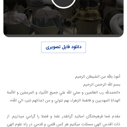
دانلود فایل تصویری
أعوذ بالله من الشيطان الرجيم
بسم الله الرحمن الرحيم
«الحمدلله رب العالمين و صلي الله علي جميع الأنبياء و المرسلين و الأئمة
الهداة المهديين و فاطمة الزهراء بهم نتولي و من اعدائهم نتبرء الي الله».
مقدم شما فرهيختگان اساتيد گرانقدر علما و فضلا را گرامي مي داريم. از
ذات اقدس الهي مسئلت مي کنيم هر کس قلمي و قدمي در راه علوم الهي