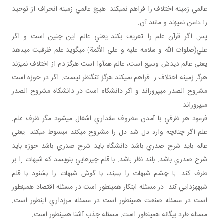
عالمي زمينه اختلاف را فراهم نمي کند. هيچ عالمي زمينه انحراف از توحيد
را دامن نمي زند و مانند آن.
پس اگر قرآن علم را تعريف بکند يعني عالم اين چنين است و اگر
علي(صلوات الله و سلامه عليه و علي الأئمة) مي گويد علم ظرفيت مي دهد
يعنی عالم ديدش وسيع است، عالم هم آوا است هرگز دم از اختلاف نمي زند
هرگز زمينه اختلاف را فراهم نمي کند هرگز تنگ نظر نيست. اگر در حوزه است
مشروح الصدر مي پروراند و اگر دانشگاه است در دانشگاه مشروح الصدر
مي پروراند.
فرمود هر ظرفي با آمدن مظروف مقداري اشغال مي شود مگر ظرف علم.
علم اگر چنانچه وارد دل شد دل را مشروح مي کند مبسوط مي کند. يعني
عالم بايد شرح صدري باشد دانشگاه بايد شرح صدري باشد حوزه بايد
شرح صدري باشد. بلند نظر باشد. با قلم چيزهايي بنويسد که شبهات را بر
طرف کند. با چشم شبهات را ببيند، با گوش شبهات را بشنود با قلم
شبهه زدايي کند. در مسئله ابتکار همين طور است در مسئله اقتصاد همين طور
است در مسئله صنعت همين طور است در مسئله مرزداري اين طور است.
مسئله طرد بيگانه همين طور است. مسئله جذب آشنا همين طور است.