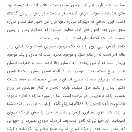
مي گويد: چند قرن قبل اين چنين مي انديشيدند فلان انديشه درست بود
فلان انديشه ناصواب، درباره آينده نظر مي دهد - از زمان و زمين گذشته
است؛ اين انساني که مي تواند درباره ده ها قرن قبل اظهار نظر کند و درباره
ده ها قرن بعد اظهار نظر کند، معلوم مي شود که محکوم زمان و زمين
نيست، اين حقيقت انسان است و اين مردني نيست.
ذات اقدس الهي روح را - که يک موجود ملکوتي است و نه مُلکي و از
عالم امر است نه از عالم خلق و موجود مجرد است نه مادي و يک موجود
پايدار است نه از بين رونده - به انسان عطا کرده است و حقيقت انسان
همين روح است، بدنش عوض مي شود؛ البته همين انسان است با همين
حقيقت، در برزخ هست؛ همين انسان با همين حقيقت، در معاد هست
منتها ابدان و قالب ها فرق مي کند، وگرنه انسان با تمام هويتش در برزخ
هست، با تمام هويتش در قيامت است؛ لذا در سوره مبارکه «انفال» فرمود:
﴿
اسْتَجِيبُوا لِلّهِ وَ لِلرَّسُولِ إِذَا دَعَاكُمْ لِمَا يُحْيِيكُمْ
﴾
[2]
فرمود اين دين آمده شما
را زنده کند. الآن بسياري از مردم متأسفانه خود را بيش از يک حيوان
نمي دانند. آن حيوانی که نافع است بعد از مرگ سودي نمي برد، آن حيوانی
که زيانبار است بعد از مرگ ضرري ندارد، هيچ فرقي بين گوسفند و گرگ