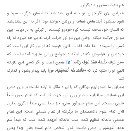
هم باعث بستن راه ديگران.
بنابراين الآن اگر جهان غرب به اين بيانديشد که انسان هرگز نمي ميرد و
نابود نمي شود آينده اش شفاف و روشن خواهد بود. اگر به اين بيانديشد
که انسان خودساخته نيست گياه خودرو نيست، از تيرگي به در مي آيد بين
دو نور حرکت مي کند. وقتي بين دو نور حرکت کرد، نه بيراهه مي رود نه راه
کسي را مي بندد؛ لذا ذات اقدس الهي فرمود که اولين کار اين است که
خودشان را فراموش نکنند. اينکه در جوامع روايي ما زياد آمده است که
«مَنْ عَرَفَ نَفْسَهُ فَقَدْ عَرَفَ رَبَّهُ»
،
[14]
‌ همين است و اگر کسي اين تازيانه
الهي او را متنبّه کرد که
﴿
فَأَنسَاهُمْ أَنفُسَهُمْ
﴾
، فوراً بايد بيدار بشود و تدارک
کند.
بنابراين ما اميدواريم بزرگاني که با ايراد مقال يا ارائه مقالت بر وزن علمي
اين همايش مي افزايند بيشتر روي اين جهت کار کنند که نظام بدون مبدأ
فاعلي نيست. اين نظام حيرت آور عقلي، جز مبدأ علمي مبدأ ديگری ندارد.
الآن تمام علوم دانشمندان ما برگرفته از نظام هستي است. اين نظام
هستي عالمانه تنظيم شده است عالمانه آفريده شده است که مبدأ علمِ
همه انديشوران علمي ماست. فلان شخص عالم است يعني چه؟ يعني