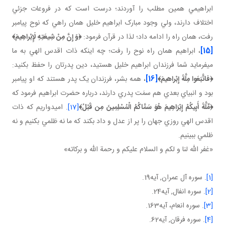
ابراهيمي همين مطلب را آوردند؛ درست است که در فروعات جزئي
اختلاف دارند، ولي وجود مبارک ابراهيم خليل همان راهي که نوح پيامبر
رفت، همان راه را ادامه داد؛ لذا در قرآن فرمود:
﴿
وَ إِنَّ مِنْ شِيعَتِهِ لَإِبْراهِيمَ
﴾
[15]
، ابراهيم همان راه نوح را رفت؛ چه اينکه ذات اقدس الهي به ما
مي فرمايد شما فرزندان ابراهيم خليل هستيد، دين پدرتان را حفظ بکنيد:
﴿فاتَّبَعَوا مِلَّةَ إِبْراهيمَ﴾
[16]
، همه بشر، فرزندان يک پدر هستند که او پيامبر
بود و انبياي بعدي هم سمَت پدري دارند، درباره حضرت ابراهيم فرمود که
﴿
مِّلَّةَ أَبِيكُمْ إِبْرَاهِيمَ هُوَ سَمَّاكُمُ الْمُسْلِمِينَ مِن قَبْلُ
﴾
[17]
. اميدواريم که ذات
اقدس الهي روزي جهان را پر از عدل و داد بکند که ما نه ظلمي بکنيم و نه
ظلمي ببينيم.
«غفر الله لنا و لکم و السلام عليکم و رحمة الله و برکاته»
[1]
. سوره آل عمران, آيه19.
[2]
. سوره انفال, آيه24.
[3]
. سوره انعام، آيه163.
[4]
. سوره فرقان, آيه62.