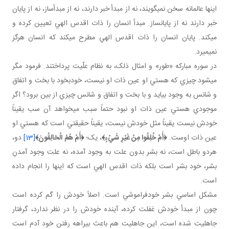
اينها عالمانه سخن نمي گويند، نه از مبدأ خبر دارند، نه از مبدأساز، نه از پايان
خبر دارند نه از پايان ساز. مبدأ انسان را ذات اقدس الهي تعيين کرده و
مي کند. پايان انسان را ذات اقدس الهي مطرح مي کند که انسان هرگز
نمي ميرد.
در سوره مبارکه «طور» و امثال ذلک، به نظام علّيت پرداختند. فرمود مگر
مي شود چيزي که هستي او عين ذات او نيست، خودبخود با بخت و اتفاق
و شانس به وجود بيايد و با بخت و اتفاق و شانس چيزي از بين برود؟ اگر
موجودي هستي عين ذات او نبود حتماً سبب مي خواهد آن سب يقيناً
خودش نيست يقيناً مثل خودش نيست، يقيناً حقيقتي است که هستي او
عين ذات اوست.
﴿
أَمْ خُلِقُوا مِنْ غَيْرِ شَيْ‏ءٍ﴾
، يک؛
﴿أَمْ هُمُ الْخالِقُونَ
﴾
[13]
دو،
هردو باطل است، نه بشر بدون علت به وجود آمده، نه علت وجود آمدنِ
بشر، خود بشر است بلکه ذات اقدس الهي است که اينها را انجام داده
است.
مشکل اساسي بشر خودفراموشي است. اصلاً خودش را گم کرده است
چون از مبدأ خودش غفلت کرده، آينده خودش را در نظر ندارد، گرفتار
جاهليت شده است، اين جاهليت هم باعث بيراهه رفتن خود آدم است