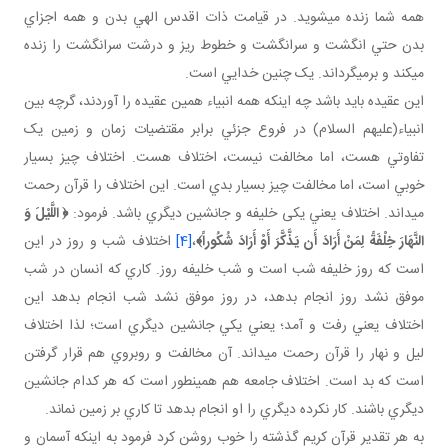
همه شما زنده مي شويد. در قيامت ذات اقدس الهي بدن و همه اجزاي
بدن حتي انگشت و سرانگشت و خطوط ريز و درشت سرانگشت را زنده
مي کند و برمي گرداند. يک چنين خدايي است.
اين عقيده بايد باشد چه اينکه همه انبياء همين عقيده را آوردند، گرچه بين
انبياء(عليهم السلام) در فروع جزئي برابر مقتضيات زمان و زمين يک
تفاوتي هست، اما مخالفت نيست، اختلاف هست. اختلاف چيز بسيار
خوبي است، اما مخالفت چيز بسيار بدي است. اين اختلاف را قرآن رحمت
مي داند. اختلاف يعني يکی خليفه و جانشين ديگري باشد. فرمود:
﴿
اللَّيْلَ وَ
النَّهَارَ خِلْفَةً لِمَنْ أَرَادَ أَن يَذَّكَّرَ أَوْ أَرَادَ شُكُوراً
﴾
،
[4]
اختلاف شب و روز در اين
است که روز خليفه شب است و شب خليفه روز. کاري که انسان در شب
موفق نشد روز انجام بدهد، در روز موفق نشد شب انجام بدهد اين
اختلاف يعني رفت و آمد؛ يعني يکي جانشين ديگري است؛ لذا اختلاف
ليل و نهار را قرآن رحمت مي داند. آن مخالفت و روبروي هم قرار گرفتن
است که بد است. اختلاف جامعه هم همين طور است که هر کدام جانشين
ديگري باشند. کار نکرده ديگري را او انجام بدهد تا کاري بر زمين نماند.
به هر تقدير قرآن کريم گذشته را خوب روشن کرد فرمود به اينکه آسمان و