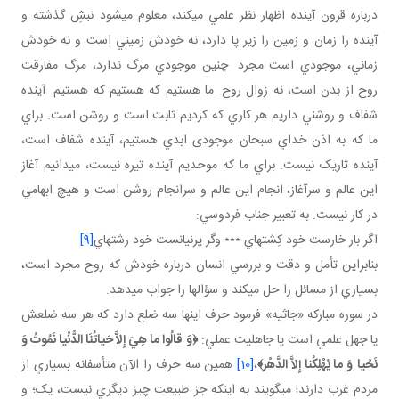
درباره قرون آينده اظهار نظر علمي مي کند، معلوم مي شود نبشِ گذشته و
آينده را زمان و زمين را زير پا دارد، نه خودش زميني است و نه خودش
زماني، موجودي است مجرد. چنين موجودي مرگ ندارد، مرگ مفارقت
روح از بدن است، نه زوال روح. ما هستيم که هستيم که هستيم. آينده
شفاف و روشني داريم هر کاري که کرديم ثابت است و روشن است. براي
ما که به اذن خداي سبحان موجودی ابدي هستيم، آينده شفاف است،
آينده تاريک نيست. براي ما که موحديم آينده تيره نيست، مي دانيم آغاز
اين عالم و سرآغاز، انجام اين عالم و سرانجام روشن است و هيچ ابهامي
در کار نيست. به تعبير جناب فردوسي:
اگر بار خارست خود کِشته اي ٭٭٭ وگر پرنيانست خود رشته اي
[9]
بنابراين تأمل و دقت و بررسي انسان درباره خودش که روح مجرد است،
بسياري از مسائل را حل مي کند و سؤال ها را جواب مي دهد.
در سوره مبارکه «جاثيه» فرمود حرف اينها سه ضلع دارد که هر سه ضلعش
يا جهل علمي است يا جاهليت عملي:
﴿
وَ قالُوا ما هِيَ إِلاَّ حَياتُنَا الدُّنْيا نَمُوتُ وَ
نَحْيا
وَ ما يُهْلِكُنا إِلاَّ الدَّهْر
﴾
،
[10]
همين سه حرف را الآن متأسفانه بسياري از
مردم غرب دارند! مي گويند به اينکه جز طبيعت چيز ديگري نيست، يک؛ و