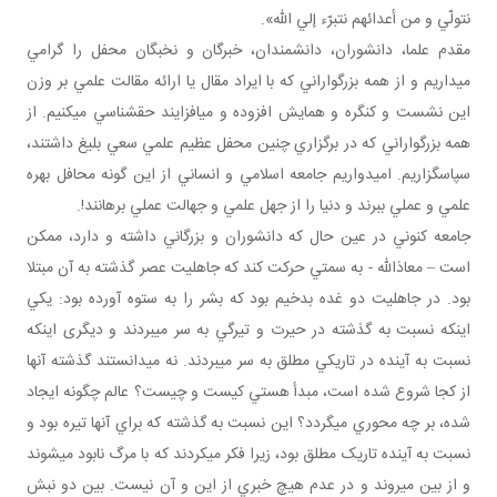
نتولّي و من أعدائهم نتبرّء إلي الله».
مقدم علما، دانشوران، دانشمندان، خبرگان و نخبگان محفل را گرامي
مي داريم و از همه بزرگواراني که با ايراد مقال يا ارائه مقالت علمي بر وزن
اين نشست و کنگره و همايش افزوده و مي افزايند حق شناسي مي کنيم. از
همه بزرگواراني که در برگزاري چنين محفل عظيم علمي سعي بليغ داشتند،
سپاسگزاريم. اميدواريم جامعه اسلامي و انساني از اين گونه محافل بهره
علمي و عملي ببرند و دنيا را از جهل علمي و جهالت عملي برهانند!.
جامعه کنوني در عين حال که دانشوران و بزرگاني داشته و دارد، ممکن
است – معاذالله - به سمتي حرکت کند که جاهليت عصر گذشته به آن مبتلا
بود. در جاهليت دو غده بدخيم بود که بشر را به ستوه آورده بود: يکي
اينکه نسبت به گذشته در حيرت و تيرگي به سر مي بردند و ديگری اينکه
نسبت به آينده در تاريکي مطلق به سر مي بردند. نه مي دانستند گذشته آنها
از کجا شروع شده است، مبدأ هستي کيست و چيست؟ عالم چگونه ايجاد
شده، بر چه محوري مي گردد؟ اين نسبت به گذشته که براي آنها تيره بود و
نسبت به آينده تاريک مطلق بود، زيرا فکر مي کردند که با مرگ نابود مي شوند
و از بين مي روند و در عدم هيچ خبري از اين و آن نيست. بين دو نبش