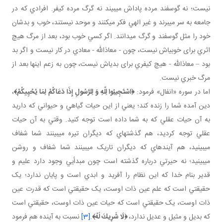
نيست؛ نه گوسفند مرده پاداش مي بيند نه گرگ مرده کيفر. افرادي که در
جامعه به سر مي برند و غير الهي فکر مي کنند و موحد نيستند، خوب و بدشان
خود را مثل گوسفند و گرگ مي دانند. اگر کسي خوب بود، بعد از مرگ هيچ
اثري برای خوبی­اش نيست، چون - معاذالله - معادي در کار نيست و اگر بد
بود – معاذالله - هيچ کيفري برای بدی­اش نيست، چون به زعم اينها بعد از
مرگ خبري نيست.
اما در سوره «انفال» فرمود:
﴿
اسْتَجِيبُوا لِلّهِ وَ لِلرَّسُولِ إِذَا دَعَاكُمْ لِمَا يُحْيِيكُمْ
﴾
،
دين آمده شما را زنده کند؛ يعني از اين حيات گياهي و حيواني که داريد
به آن حيات عقلي که به شما داده است توجه کنيد. وقتي به آن حيات
عقلي توجه کرديد، هم گذشته اي که ديگران تيره مي بينند شما شفاف
مي بينيد، هم آينده اي که ديگران تاريک مي بينند شما شفاف و روشن
مي بينيد؛ نه حيرتي درباره گذشته است چون مبدأيي وجود دارد عليم و
قدير بنام خدا که اين نظام را آفريد و ابدي است و پايان ندارد؛ يک
حقيقتي است که علم عين ذات اوست، يک حقيقتي است که قدرت عين
ذات اوست، يک حقيقتي است که حيات عين ذات اوست، حقيقتي است
که بديل و مثيل و عديل ندارد،
﴿
لَا شَرِيكَ لَهُ
﴾
.
[3]
نسبت به آينده هم فرمود