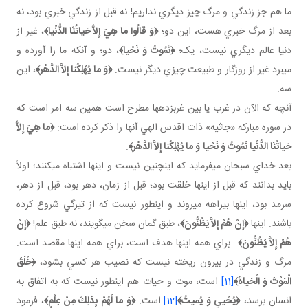
ما هم جز زندگي و مرگ چيز ديگري نداريم! نه قبل از زندگي خبري بود، نه
بعد از مرگ خبري هست، اين دو؛
﴿
وَ قالُوا ما هِيَ إِلاَّ حَياتُنَا الدُّنْيا
﴾
، غير از
دنيا عالم ديگري نيست، يک؛
﴿
نَمُوتُ وَ نَحْي
ا﴾
، دو؛ و آنکه ما را آورده و
مي برد غير از روزگار و طبيعت چيزي ديگر نيست:
﴿
وَ ما يُهْلِكُنا إِلاَّ الدَّهْر
﴾
، اين
سه.
آنچه که الآن در غرب يا بين غرب زده ها مطرح است همين سه امر است که
در سوره مبارکه «جاثيه» ذات اقدس الهي آنها را ذکر کرده است:
﴿
ما هِيَ إِلاَّ
حَياتُنَا الدُّنْيا نَمُوتُ وَ نَحْيا
وَ ما يُهْلِكُنا إِلاَّ الدَّهْر
﴾
.
بعد خداي سبحان مي فرمايد که اين چنين نيست و اينها اشتباه مي کنند؛ اولاً
بايد بدانند که قبل از اينها خلقت بود؛ قبل از زمان، دهر بود، قبل از دهر،
سرمد بود، اينها بيراهه مي روند و اين طور نيست که از تيرگي شروع کرده
باشند. اينها
﴿إِنْ هُمْ إِلاَّ يَظُنُّونَ﴾
، طبق گمان سخن مي گويند، نه طبق علم!
﴿إِنْ
هُمْ إِلاَّ يَظُنُّونَ﴾
براي همه اينها هدف است، براي همه اينها مقصد است.
مرگ و زندگي در بيرون ريخته نيست که نصيب هر کسي بشود،
﴿
خَلَقَ
الْمَوْتَ وَ الْحَياةَ
﴾
[11]
است، موت و حيات هم اين طور نيست که به اتفاق به
انسان برسد،
﴿
يُحْيي‏ وَ يُميتُ
﴾
[12]
است.
﴿وَ ما لَهُمْ بِذلِكَ مِنْ عِلْمٍ﴾
، فرمود