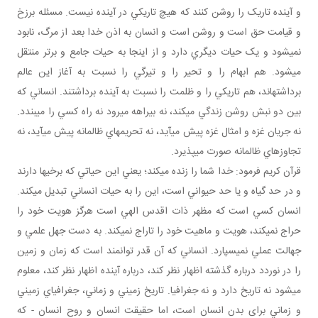
و آينده تاريک را روشن کنند که هيچ تاريکي در آينده نيست. مسئله برزخ
و قيامت حق است و روشن است و انسان به اذن خدا بعد از مرگ، نابود
نمي شود و يک حيات ديگري دارد و از اينجا به حيات جامع و برتر منتقل
مي شود. هم ابهام را و تحير را و تيرگي را نسبت به آغاز اين عالم
برداشته اند، هم تاريکي را و ظلمت را نسبت به آينده برداشتند. انساني که
بين دو نبش روشن زندگي مي کند، نه بيراهه مي رود نه راه کسي را مي بندد.
نه جريان غزه و امثال غزه پيش مي آيد، نه تحريم هاي ظالمانه پيش مي آيد، نه
تجاوزهاي ظالمانه صورت مي پذيرد.
قرآن کريم فرمود: خدا شما را زنده مي کند؛ يعني اين حياتي که برخي ها دارند
و در حد گياه و يا حد حيواني است، اين را به حيات انساني تبديل مي کند.
انسان کسي است که مظهر ذات اقدس الهي است هرگز هويت خود را
حراج نمي کند، هويت و ماهيت خود را تاراج نمي کند. به دست جهل علمي و
جهالت عملي نمي سپارد. انساني که آن قدر توانمند است که زمان و زمين
را در نوردد درباره گذشته اظهار نظر کند، درباره آينده اظهار نظر کند، معلوم
مي شود نه تاريخ دارد و نه جغرافيا. تاريخ زميني و زماني، جغرافياي زميني
و زماني برای بدن انسان است، اما حقيقت انسان و روح انسان - که