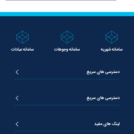
سامانه شهریه
سامانه وجوهات
سامانه عبادات
دسترسی های سریع
زندگینامه آیت الله جوادی آملی
دروس تفسیر معظم له
دسترسی های سریع
دروس اخلاق معظم له
دروس فقه معظم له
پژوهشگاه علـوم وحیــانی معارج
استفتائات معظم له
پایگاه اطلاع رسانی اسراء
لینک های مفید
پیام های معظم له
فصلنامه علوم قرآنی معارج