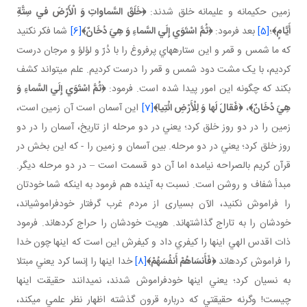
زمين حکيمانه و عليمانه خلق شدند:
﴿
خَلَقَ السَّماواتِ وَ الْأَرْضَ في‏ سِتَّةِ
أَيَّامٍ
﴾
؛
[5]
بعد فرمود:
﴿
ثُمَّ اسْتَوَي إِلَي السَّماءِ وَ هِيَ دُخَانٌ
﴾
[6]
شما فکر نکنيد
که ما شمس و قمر و اين ستاره هاي پرفروغ را با دُرّ و لؤلؤ و مرجان درست
کرديم، با يک مشت دود شمس و قمر را درست کرديم. علم مي تواند کشف
بکند که چگونه اين امور پيدا شده است. فرمود:
﴿
ثُمَّ اسْتَوَي إِلَي السَّماءِ وَ
هِيَ دُخَانٌ
﴾
،
﴿
فَقالَ لَها وَ لِلْأَرْضِ ائْتِيا
﴾
[7]
اين آسمان است آن زمين است،
زمين را در دو روز خلق کرد؛ يعني در دو مرحله از تاريخ، آسمان را در دو
روز خلق کرد؛ يعني در دو مرحله. بين آسمان و زمين را - که اين بخش در
قرآن کريم بالصراحه نيامده اما آن دو قسمت است – در دو مرحله ديگر.
مبدأ شفاف و روشن است. نسبت به آينده هم فرمود به اينکه شما خودتان
را فراموش نکنيد، الآن بسياری از مردم غرب گرفتار خودفراموشي اند،
خودشان را به تاراج گذاشته اند. هويت خودشان را حراج کرده اند. فرمود
ذات اقدس الهي اينها را کيفري داد و کيفرش اين است که اينها چون خدا
را فراموش کرده اند
﴿
فَأَنسَاهُمْ أَنفُسَهُمْ
﴾
[8]
خدا اينها را إنسا کرد يعني مبتلا
به نسيان کرد؛ يعني اينها خودفراموش شدند، نمي دانند حقيقت اينها
چيست! وگرنه حقيقتي که درباره قرون گذشته اظهار نظر علمي مي کند،