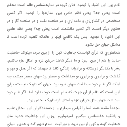
نظم بين اين اشياء را فهميد. فلان گروه در ستاره شناسي عالم است محقق
است يعني چه؟ يعني نظم علمي بين ستاره ها را فهميد. اگر کسي
متخصص در کشاورزي و دامداري و در صنعت نفت و در صنعت گاز و در
صنايع ديگر است، اگر کسی دانشمند است يعني چه؟ يعني نظم علمي
اين اشياء را فهميد. پس يک ناظمي اينها را عالمانه تنظيم کرده است تا
مشکل جهان حل بشود.
همان طوري که قرآن توانست جاهليت کهن را از بين ببرد، مي تواند جاهليت
جديد را هم از بين ببرد و ما ديگر شاهد جريان غزه و امثال غزه نباشيم.
بشر با يکديگر دوستانه و برادرانه زندگي کنند تا بفهمند که اگر عدل و مِهر و
گذشت و برادري و برابري بو مي داشت و معطر بود جهان معطر مي شد، چه
اينکه اگر ظلم دود مي داشت جهان تيره بود. جهان که تاريک نيست، براي
اين است که ظلم از آن جهت که ظلم است دود ندارد اما اگر ظلم دود
مي داشت جهان مثل جريان غزه و امثال غزه تاريک محض بود.
مجدداً مقدم همه شما را گرامي مي دارم و از دست اندکاران اين محفل عظيم
و باشکوه حق شناسي مي کنيم. اميدواريم روزي اين جاهليت جديد مثل
جاهليت کهنه و کهن از بين برود و نورانيت اسلام ظهور کند و همه­ی انبياي